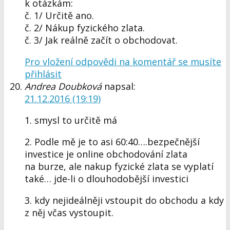
k otázkám:
č. 1/ Určitě ano.
č. 2/ Nákup fyzického zlata.
č. 3/ Jak reálně začít o obchodovat.
Pro vložení odpovědi na komentář se musíte
přihlásit
Andrea Doubková
napsal:
21.12.2016 (19:19)
1. smysl to určitě má
2. Podle mě je to asi 60:40….bezpečnější
investice je online obchodování zlata
na burze, ale nakup fyzické zlata se vyplatí
také… jde-li o dlouhodobější investici
3. kdy nejideálněji vstoupit do obchodu a kdy
z něj včas vystoupit.