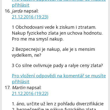
přihlásit
jarda
napsal:
21.12.2016 (19:23)
1 Obchodovani vede k ziskum i ztratam.
Nakup fyzickeho zlata jen uchova hodnotu.
Pro me ma smysl nakup.
2 Bezpecnejsi je nakup, ale je s mensim
vydelkem, ne?
3 Co silne ovlivnuje pady a ralye ceny zlata?
Pro vložení odpovědi na komentář se musíte
přihlásit
Martin
napsal:
21.12.2016 (19:22)
1. áno, určite už len z pohľadu diverzifikácie
2. bezpečnejšie je nákup fyzického zlata