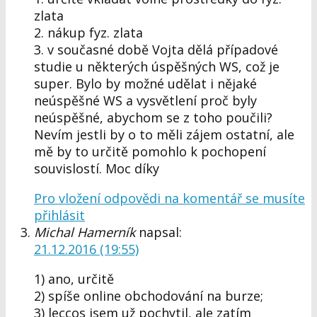
zlata
2. nákup fyz. zlata
3. v současné době Vojta dělá případové
studie u některých úspěšných WS, což je
super. Bylo by možné udělat i nějaké
neúspěšné WS a vysvětlení proč byly
neúspěšné, abychom se z toho poučili?
Nevím jestli by o to měli zájem ostatní, ale
mě by to určitě pomohlo k pochopení
souvislostí. Moc díky
Pro vložení odpovědi na komentář se musíte
přihlásit
Michal Hamerník
napsal:
21.12.2016 (19:55)
1) ano, určitě
2) spíše online obchodování na burze;
3) leccos jsem už pochytil, ale zatím