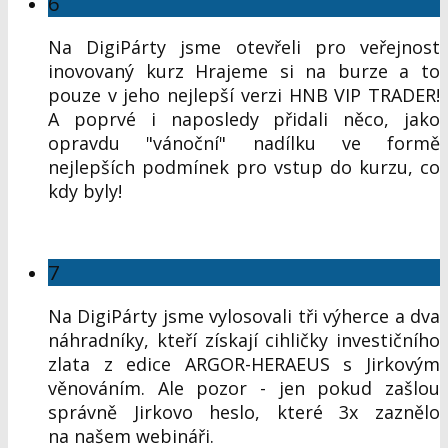
6
Na DigiPárty jsme otevřeli pro veřejnost
inovovaný kurz Hrajeme si na burze a to
pouze v jeho nejlepší verzi HNB VIP TRADER!
A poprvé i naposledy přidali něco, jako
opravdu "vánoční" nadílku ve formě
nejlepších podmínek pro vstup do kurzu, co
kdy byly!
7
Na DigiPárty jsme vylosovali tři výherce a dva
náhradníky, kteří získají cihličky investičního
zlata z edice ARGOR-HERAEUS s Jirkovým
věnováním. Ale pozor - jen pokud zašlou
správně Jirkovo heslo, které 3x zaznělo
na našem webináři.