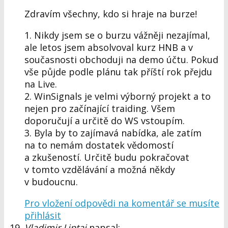
Zdravím všechny, kdo si hraje na burze!
1. Nikdy jsem se o burzu vážněji nezajímal,
ale letos jsem absolvoval kurz HNB a v
současnosti obchoduji na demo účtu. Pokud
vše půjde podle plánu tak příští rok přejdu
na Live.
2. WinSignals je velmi výborný projekt a to
nejen pro začínající traiding. Všem
doporučují a určitě do WS vstoupím.
3. Byla by to zajímavá nabídka, ale zatím
na to nemám dostatek vědomostí
a zkušeností. Určitě budu pokračovat
v tomto vzdělávání a možná někdy
v budoucnu.
Pro vložení odpovědi na komentář se musíte
přihlásit
Vladimir Liptai
napsal: