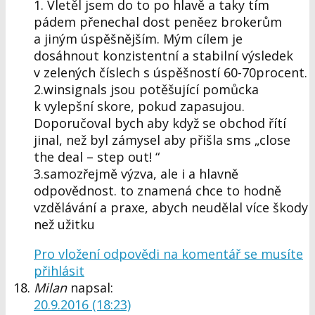
1. Vletěl jsem do to po hlavě a taky tím
pádem přenechal dost peněez brokerům
a jiným úspěšnějším. Mým cílem je
dosáhnout konzistentní a stabilní výsledek
v zelených číslech s úspěšností 60-70procent.
2.winsignals jsou potěšující pomůcka
k vylepšní skore, pokud zapasujou.
Doporučoval bych aby když se obchod řítí
jinal, než byl zámysel aby přišla sms „close
the deal – step out! “
3.samozřejmě výzva, ale i a hlavně
odpovědnost. to znamená chce to hodně
vzdělávání a praxe, abych neudělal více škody
než užitku
Pro vložení odpovědi na komentář se musíte
přihlásit
Milan
napsal:
20.9.2016 (18:23)