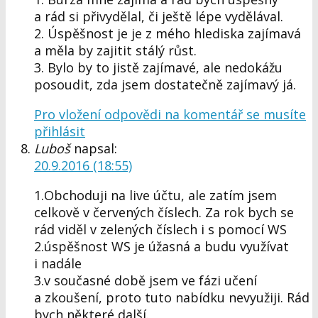
a rád si přivydělal, či ještě lépe vydělával.
2. Úspěšnost je je z mého hlediska zajímavá
a měla by zajitit stálý růst.
3. Bylo by to jistě zajímavé, ale nedokážu
posoudit, zda jsem dostatečně zajímavý já.
Pro vložení odpovědi na komentář se musíte
přihlásit
Luboš
napsal:
20.9.2016 (18:55)
1.Obchoduji na live účtu, ale zatím jsem
celkově v červených číslech. Za rok bych se
rád viděl v zelených číslech i s pomocí WS
2.úspěšnost WS je úžasná a budu využívat
i nadále
3.v současné době jsem ve fázi učení
a zkoušení, proto tuto nabídku nevyužiji. Rád
bych některé další.