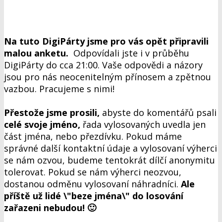
Na tuto DigiPárty jsme pro vás opět připravili
malou anketu.
Odpovídali jste i v průběhu
DigiPárty do cca 21:00. Vaše odpovědi a názory
jsou pro nás neocenitelným přínosem a zpětnou
vazbou. Pracujeme s nimi!
Přestože jsme prosili,
abyste do komentářů psali
celé svoje jméno,
řada vylosovaných uvedla jen
část jména, nebo přezdívku. Pokud máme
správné další kontaktní údaje a vylosovaní výherci
se nám ozvou, budeme tentokrát dílčí anonymitu
tolerovat. Pokud se nám výherci neozvou,
dostanou odměnu vylosovaní náhradníci.
Ale
příště už lidé \"beze jména\" do losování
zařazeni nebudou! 🙂