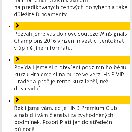
na finančních trzích k ziskům
na predikovaných cenových pohybech a také
důležité fundamenty.
Pozvali jsme vás do nové soutěže WinSignals
Champions 2016 v řízení investic, tentokrát
v úplně jiném formátu.
Povídali jsme si o otevření podzimního běhu
kurzu Hrajeme si na burze ve verzi HNB VIP
Trader a proč je tento kurz lepší, než
dosavadní.
Řekli jsme vám, co je HNB Premium Club
a nabídli vám členství za zvýhodněných
podmínek. Pozor! Platí jen do středeční
půlnoci!