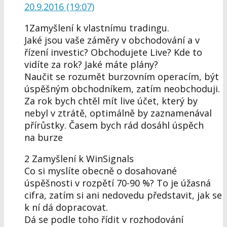
20.9.2016 (19:07)
1Zamyšlení k vlastnímu tradingu.
Jaké jsou vaše záměry v obchodování a v
řízení investic? Obchodujete Live? Kde to
vidíte za rok? Jaké máte plány?
Naučit se rozumět burzovním operacím, být
úspěšným obchodníkem, zatím neobchoduji.
Za rok bych chtěl mít live účet, který by
nebyl v ztrátě, optimálně by zaznamenával
přírůstky. Časem bych rád dosáhl úspěch
na burze
2 Zamyšlení k WinSignals
Co si myslíte obecně o dosahované
úspěšnosti v rozpětí 70-90 %? To je úžasná
cifra, zatím si ani nedovedu představit, jak se
k ní dá dopracovat.
Dá se podle toho řídit v rozhodování