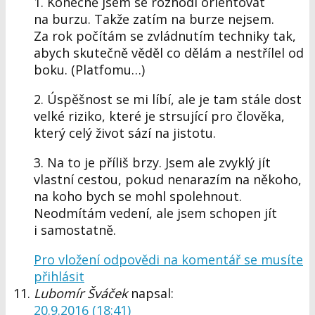
1. Konečně jsem se rozhodl orientovat
na burzu. Takže zatím na burze nejsem.
Za rok počítám se zvládnutím techniky tak,
abych skutečně věděl co dělám a nestřílel od
boku. (Platfomu…)
2. Úspěšnost se mi líbí, ale je tam stále dost
velké riziko, které je strsující pro člověka,
který celý život sází na jistotu.
3. Na to je příliš brzy. Jsem ale zvyklý jít
vlastní cestou, pokud nenarazím na někoho,
na koho bych se mohl spolehnout.
Neodmítám vedení, ale jsem schopen jít
i samostatně.
Pro vložení odpovědi na komentář se musíte
přihlásit
Lubomír Šváček
napsal:
20.9.2016 (18:41)