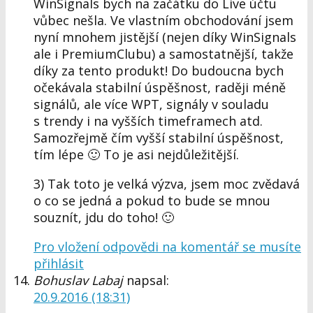
WinSignals bych na začátku do Live účtu
vůbec nešla. Ve vlastním obchodování jsem
nyní mnohem jistější (nejen díky WinSignals
ale i PremiumClubu) a samostatnější, takže
díky za tento produkt! Do budoucna bych
očekávala stabilní úspěšnost, raději méně
signálů, ale více WPT, signály v souladu
s trendy i na vyšších timeframech atd.
Samozřejmě čím vyšší stabilní úspěšnost,
tím lépe 🙂 To je asi nejdůležitější.
3) Tak toto je velká výzva, jsem moc zvědavá
o co se jedná a pokud to bude se mnou
souznít, jdu do toho! 🙂
Pro vložení odpovědi na komentář se musíte
přihlásit
Bohuslav Labaj
napsal:
20.9.2016 (18:31)