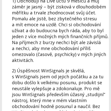
1) Obchoduji na Live účtu 9 měsíců a můj
záměr je jasný – být zisková v dlouhodobém
měřítku a trvale zhodnocovat svůj účet.
Pomalu ale jistě, bez zbytečného stresu
a mít emoce na uzdě. Chci si obchodování
užívat a do budoucna bych ráda, aby to byl
jeden z více možných mých finančních příjmů.
Na příjmech z burzy nechci být ale závislá
a nechci, aby mne obchodování příliš
omezovalo (časově, psychicky) v mých jiných
aktivitách.
2) Úspěšnost WinSignals je skvělá,
s WinSignals jsem od jejich počátku a za tu
dobu došlo k velkému posunu, produkt se
neustále vylepšuje a zdokonaluje. Pro mě
jsou WinSignals především úžasný „studijní“
nástroj, který mne v mém vlastním
obchodování hodně posunul a naučil. Bez