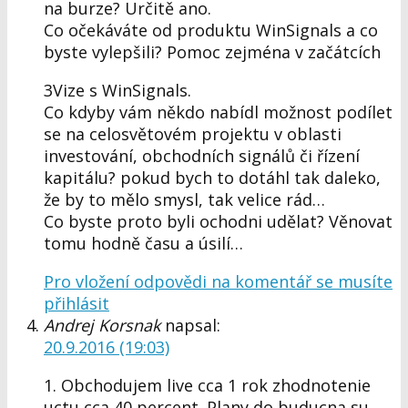
na burze? Určitě ano.
Co očekáváte od produktu WinSignals a co
byste vylepšili? Pomoc zejména v začátcích
3Vize s WinSignals.
Co kdyby vám někdo nabídl možnost podílet
se na celosvětovém projektu v oblasti
investování, obchodních signálů či řízení
kapitálu? pokud bych to dotáhl tak daleko,
že by to mělo smysl, tak velice rád…
Co byste proto byli ochodni udělat? Věnovat
tomu hodně času a úsilí…
Pro vložení odpovědi na komentář se musíte
přihlásit
Andrej Korsnak
napsal:
20.9.2016 (19:03)
1. Obchodujem live cca 1 rok zhodnotenie
uctu cca 40 percent. Plany do buducna su