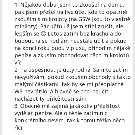
1. Nějakou dobu jsem to zkoušel na demu,
pak jsem přešel na live účet kde to opatrně
zkouším s mikroloty (na GSW jsou to vlastně
miniloty). Pár účtů už jsem stihl zrušit, ale
lepším se 🙂 Letos zatím bez krachu a do
budoucna se hodlám neustále učit a pokud
na konci roku budu v plusu, přihodím nějaké
peníze a zkusím obchodovat těch mikrolotů
víc.
2. Ta úspěšnost je úctyhodná. Sám to zatím
nevyužívám, pokud zkouším obchody s takto
malými částkami, tak by se mi předplatné
WS nevrátilo. A hlavně se chci naučit
nacházet ty příležitosti sám.
3. Obecně mě zajímá jakákoliv příležitost
vydělat peníze. Ale o téhle zatím nic
konkrétního nevím, tak k tomu těžko něco
říci.