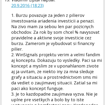
20.9.2016 (18:23)
1. Burzu povazuje za jeden z pilierov
investovania ariadenia investicii a penazi.
Na zivo mam za sebou len par pozicnych
obchodov. Za rok by som chcel % navysovat
pravidelne a aktivne svoje investicie cez
burzu. Zamerom je vybudovat si financny
pilier.
2. WinSignals projektu verim a velmi fandim
aj konceptu. Dokazuju to vysledky. Paci sa mi
koncept a myslim ze v uponahlanom zivote
aj ja uvitam, ze niekto iny za mna sleduje
grafy a situaciu a prostrednictvom sms mi
da vediet o zaujimavej situacii. Zatial sa mi
paci ako koncept funguje.
3. Je to kazdopadne zaujimava vyzva. Nie je
uplne pre vsetkych a bolo by to iste