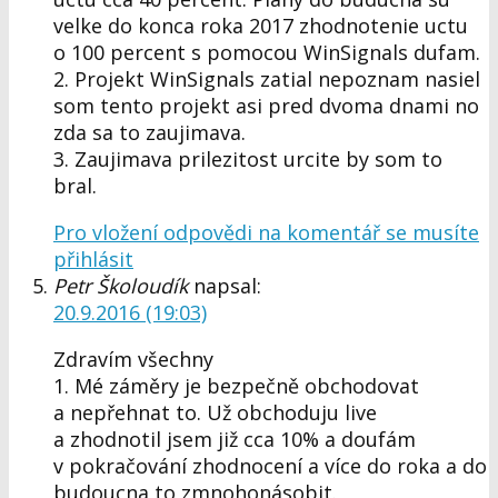
velke do konca roka 2017 zhodnotenie uctu
o 100 percent s pomocou WinSignals dufam.
2. Projekt WinSignals zatial nepoznam nasiel
som tento projekt asi pred dvoma dnami no
zda sa to zaujimava.
3. Zaujimava prilezitost urcite by som to
bral.
Pro vložení odpovědi na komentář se musíte
přihlásit
Petr Školoudík
napsal:
20.9.2016 (19:03)
Zdravím všechny
1. Mé záměry je bezpečně obchodovat
a nepřehnat to. Už obchoduju live
a zhodnotil jsem již cca 10% a doufám
v pokračování zhodnocení a více do roka a do
budoucna to zmnohonásobit.