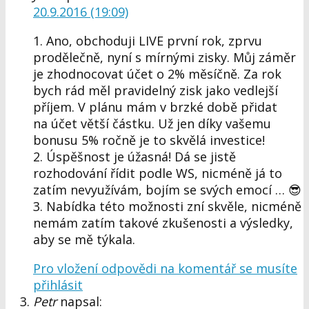
20.9.2016 (19:09)
1. Ano, obchoduji LIVE první rok, zprvu
prodělečně, nyní s mírnými zisky. Můj záměr
je zhodnocovat účet o 2% měsíčně. Za rok
bych rád měl pravidelný zisk jako vedlejší
příjem. V plánu mám v brzké době přidat
na účet větší částku. Už jen díky vašemu
bonusu 5% ročně je to skvělá investice!
2. Úspěšnost je úžasná! Dá se jistě
rozhodování řídit podle WS, nicméně já to
zatím nevyužívám, bojím se svých emocí … 😎
3. Nabídka této možnosti zní skvěle, nicméně
nemám zatím takové zkušenosti a výsledky,
aby se mě týkala.
Pro vložení odpovědi na komentář se musíte
přihlásit
Petr
napsal: