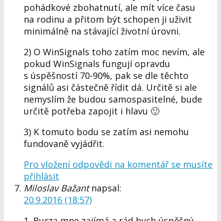
pohádkové zbohatnutí, ale mít více času
na rodinu a přitom být schopen ji uživit
minimálně na stávající životní úrovni.
2) O WinSignals toho zatím moc nevím, ale
pokud WinSignals fungují opravdu
s úspěšností 70-90%, pak se dle těchto
signálů asi částečně řídit dá. Určitě si ale
nemyslím že budou samospasitelné, bude
určitě potřeba zapojit i hlavu 🙂
3) K tomuto bodu se zatím asi nemohu
fundovaně vyjádřit.
Pro vložení odpovědi na komentář se musíte
přihlásit
Miloslav Bažant
napsal:
20.9.2016 (18:57)
1. Burza mne zajímá a rád bych úspěšný