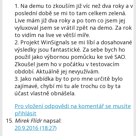
1. Na demu to zkouším již víc než dva roky a v
poslední době se mi to tam celkem zelená.
Live mám již dva roky a po tom co jsem jej
vyluxoval jsem se vrátil zpět na demo. Za rok
to vidím na live ve větší míře.
2. Projekt WinSignals se mi líbí a dosahované
výsledky jsou fantastické. Za sebe bych ho
použil jako výbornou pomůcku ke své SAO.
Zkoušel jsem ho v počátku v testovacím
období. Aktuálně jej nevyužívám.
3. Jako nabídka by to pro mne určitě bylo
zajímavé, chybí mi tu ale trochu co by ta
účast vlastně obnášela.
Pro vložení odpovědi na komentář se musíte
přihlásit
Mirek Flídr
napsal:
20.9.2016 (18:27)