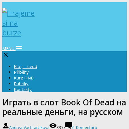
MENU
Blog – úvod
Příběhy
Kurz HNB
Rubriky
Kontakty
Играть в слот Book Of Dead на
реальные деньги, на русском
Andrea Vachtarčíková
337x
0 Komentářů