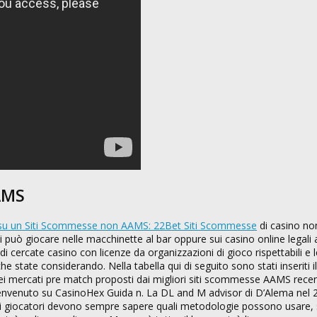
AAMS
are su un Siti Scommesse non AAMS: 22Bet Siti Scommesse
di casino n
Si può giocare nelle macchinette al bar oppure sui casino online legali 
 cercate casino con licenze da organizzazioni di gioco rispettabili e 
e state considerando. Nella tabella qui di seguito sono stati inseriti 
e dei mercati pre match proposti dai migliori siti scommesse AAMS recen
ni. Benvenuto su CasinoHex Guida n. La DL and M advisor di D’Alema nel
é i giocatori devono sempre sapere quali metodologie possono usare,