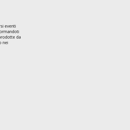
si eventi
nformandoti
 prodotte da
o nei