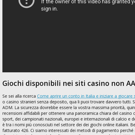
Giochi disponibili nei siti casino non 
Se sei alla ricerca
Come aprire un conto in Italia e iniziare a gioc
o casino stranieri senza deposito, qua li puoi trovare davvero tutti. 
ADM. La sicurezza dovrebbe essere la vostra massima priorità, quindi
recensioni affidabili per ottenere una panoramica chiara del casino ch
sport, dei campionati nazionali, europei e internazionali di calcio 
è tra i nomi più conosciuti nel settore dei dei giochi online italia
fatturato 426. Ci siamo interessati dei metodi di pagamento perch