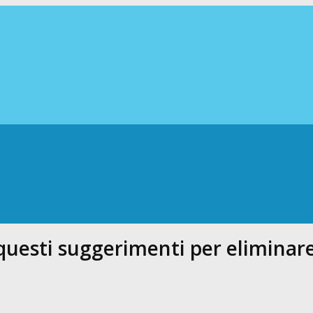
questi suggerimenti per eliminare