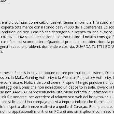
 AAMS.
re ai più comuni, come calcio, basket, tennis e Formula 1, vi sono an
ata coperta totalmente con il Fondo dell’8×1000 della Conferenza Episco
ondizioni del sito. I casinò che detengono la licenza italiana di gioco
ONLINE STRANIERI. Recensione Slotimo Casino. Il nostro consiglio è 
 casinò su cui scommettere. Quando si prende in considerazione la pos
ivolgersi in caso di problemi, domande e così via. GUARDA TUTTI I B
i.
mmesse Serie A in singola oppure optare per multiple e sistemi. Di soli
on, la Malta Gaming Authority o la Gibraltar Regulatory Authority. I m
i e sicure. Notizie da condividere. Proprio il target principale di q
 vantaggi dei Bonus che non richiedono un deposito iniziale, ovvero la 
sse non AAMS ADM presenti nella lista, viene indicata la votazione e i
d il link funzionante, per accedere al relativo sito web del bookmaker. L
asino senza licenza. Una compagna di vita imprescindibile che illumina le 
ficile rispetto alle licenze maltesi e a quelle di Curaçao. Basti pensare,
ioni di appassionati muniti di un PC o di uno smartphone connesso a