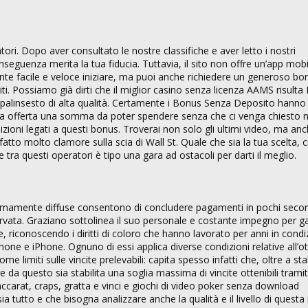
ori. Dopo aver consultato le nostre classifiche e aver letto i nostri
nseguenza merita la tua fiducia. Tuttavia, il sito non offre un’app mob
ente facile e veloce iniziare, ma puoi anche richiedere un generoso bo
iti. Possiamo già dirti che il miglior casino senza licenza AAMS risult
palinsesto di alta qualità. Certamente i Bonus Senza Deposito hanno 
enga offerta una somma da poter spendere senza che ci venga chiesto nu
ioni legati a questi bonus. Troverai non solo gli ultimi video, ma anche
to molto clamore sulla scia di Wall St. Quale che sia la tua scelta, c
a questi operatori è tipo una gara ad ostacoli per darti il meglio.
stremamente diffuse consentono di concludere pagamenti in pochi seco
servata. Graziano sottolinea il suo personale e costante impegno per g
riconoscendo i diritti di coloro che hanno lavorato per anni in condiz
phone e iPhone. Ognuno di essi applica diverse condizioni relative all’
me limiti sulle vincite prelevabili: capita spesso infatti che, oltre a sta
da questo sia stabilita una soglia massima di vincite ottenibili tramite
baccarat, craps, gratta e vinci e giochi di video poker senza download
a tutto e che bisogna analizzare anche la qualità e il livello di questa