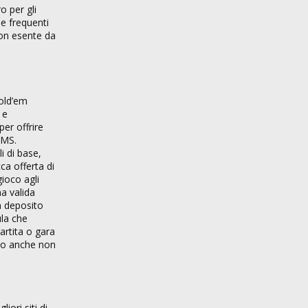
 per gli
e frequenti
non esente da
Hold’em
 e
er offrire
AMS.
i di base,
ca offerta di
gioco agli
a valida
n deposito
ula che
artita o gara
so anche non
iori siti di