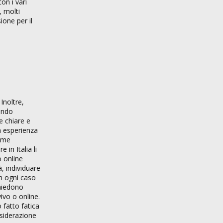
on i vari
 molti
ione per il
Inoltre,
dendo
e chiare e
a esperienza
reme
in Italia li
o online
à, individuare
n ogni caso
chiedono
ivo o online.
 fatto fatica
nsiderazione