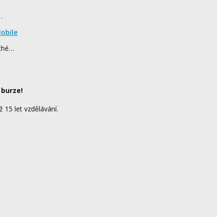
…
obile
rché…
 burze!
ž 15 let vzdělávání.