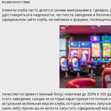
возможностями.
Клиенты клуба часто делятся своими выигрышами в турнирах, 
удостовериться в надежности, честности заведения и безопас
официальном сайте клуба, на пабликах и форумах, посвященны
Начисляется приветственный бонус новичкам до 350% и 200 фр
этого заведения, каждая из которых характеризуется полной 
актуальная мобильная версия клуба, которая отлично запускае
каких-либо причин вы не можете запустить официальный веб-р