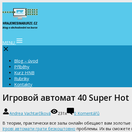
MENU
Blog – úvod
Příběhy
Kurz HNB
Rubriky
Kontakty
Игровой автомат 40 Super H
Andrea Vachtarčíková
231x
0 Komentářů
В теории, практически все залы онлайн обещают вам золотые 
Ігрові автомати грати безкоштовно
проблемы. Их вы сможете и