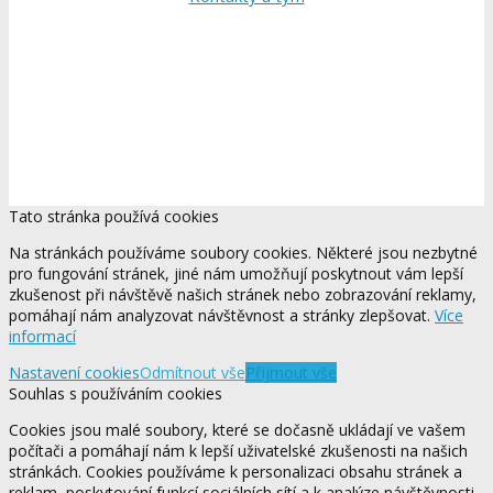
Tato stránka používá cookies
Na stránkách používáme soubory cookies. Některé jsou nezbytné
pro fungování stránek, jiné nám umožňují poskytnout vám lepší
zkušenost při návštěvě našich stránek nebo zobrazování reklamy,
pomáhají nám analyzovat návštěvnost a stránky zlepšovat.
Více
informací
Nastavení cookies
Odmítnout vše
Přijmout vše
Souhlas s používáním cookies
Cookies jsou malé soubory, které se dočasně ukládají ve vašem
počítači a pomáhají nám k lepší uživatelské zkušenosti na našich
stránkách. Cookies používáme k personalizaci obsahu stránek a
reklam, poskytování funkcí sociálních sítí a k analýze návštěvnosti.