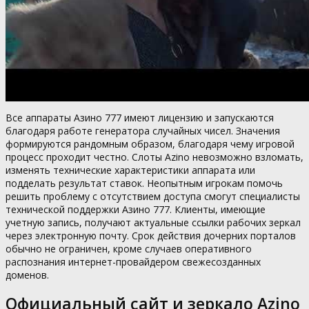
Все аппараты Азино 777 имеют лицензию и запускаются
благодаря работе генератора случайных чисел. Значения
формируются рандомным образом, благодаря чему игровой
процесс проходит честно. Слоты Azino невозможно взломать,
изменять технические характеристики аппарата или
подделать результат ставок. Неопытным игрокам помочь
решить проблему с отсутствием доступа смогут специалисты
технической поддержки Азино 777. Клиенты, имеющие
учетную запись, получают актуальные ссылки рабочих зеркал
через электронную почту. Срок действия дочерних порталов
обычно не ограничен, кроме случаев оперативного
распознания интернет-провайдером свежесозданных
доменов.
Официальный сайт и зеркало Azino