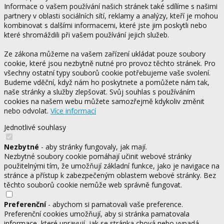
Informace o vašem používání našich stránek také sdílíme s našimi
partnery v oblasti sociálních sítí, reklamy a analýzy, kteří je mohou
kombinovat s dalšími informacemi, které jste jim poskytli nebo
které shromáždili při vašem používání jejich služeb.
Ze zákona můžeme na vašem zařízení ukládat pouze soubory
cookie, které jsou nezbytně nutné pro provoz těchto stránek. Pro
všechny ostatní typy souborů cookie potřebujeme vaše svolení.
Budeme vděční, když nám ho poskytnete a pomůžete nám tak,
naše stránky a služby zlepšovat. Svůj souhlas s používáním
cookies na našem webu můžete samozřejmě kdykoliv změnit
nebo odvolat.
Více informací
Jednotlivé souhlasy
Nezbytné
- aby stránky fungovaly, jak mají.
Nezbytné soubory cookie pomáhají učinit webové stránky
použitelnými tím, že umožňují základní funkce, jako je navigace na
stránce a přístup k zabezpečeným oblastem webové stránky. Bez
těchto souborů cookie nemůže web správně fungovat.
Preferenční
- abychom si pamatovali vaše preference.
Preferenční cookies umožňují, aby si stránka pamatovala
informace, které upravují, jak se stránka chová nebo vypadá.