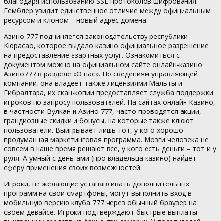
благодаря использованию SSL-протоколов шифрования.
Гемблер увидит единственное отличие между официальным
ресурсом и клоном – новый адрес домена.
Азино 777 подчиняется законодательству республики
Кюрасао, которое выдало казино официальное разрешение
на предоставление азартных услуг. Ознакомиться с
документом можно на официальном сайте онлайн-казино
Азино777 в разделе «О нас». По сведениям управляющей
компании, она владеет также лицензиями Мальты и
Гибралтара, их скан-копии предоставляет служба поддержки
игроков по запросу пользователей. На сайтах онлайн Казино,
в частности Вулкан и Азино 777, часто проводятся акции,
грандиозные скидки и бонусы, на которые также клюют
пользователи. Выигрывает лишь тот, у кого хорошо
продуманная маркетинговая программа. Мозги человека не
совсем в наше время решают все, у кого есть деньги – тот и у
руля. А умный с деньгами (про владельца казино) найдет
сферу применения своих возможностей.
Игроки, не желающие устанавливать дополнительных
программ на свои смартфоны, могут выполнить вход в
мобильную версию клуба 777 через обычный браузер на
своем девайсе. Игроки подтверждают быстрые выплаты