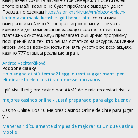
выигранных средств из Азино три семерки. У посетителей
этого онлайн казино не будет проблем с выводом денег.
Правда, по сделкам
https://slon.kharkiv.ua/vm/obzor-onlayn-
kazino-azartmania-luchshie-igri-i-bonusi.html
со снятием
выигрышей из Азино 3 топора с игроков могут снимать
комиссию для компенсации расходов соответствующих
платежных систем. Клуб предлагает обширную программу
поощрений для тех, кто решил остаться на ресурсе. Активные
игроки имеют возможность принять участие во всех акциях,
казино 777 отзывы реальные играть.
Andrea Vachtarčíková
Podobné články
Ho bisogno di più tempo? Leggi questi suggerimenti per
eliminare la elenco siti scommesse non aams
I più visti Il migliore casino non AAMS delle mie recensioni risulta…
mejores casinos online - ¿Está preparado para algo bueno?
Casino Online: Los 10 Mejores Casinos Online de Chile para jugar
y…
Maneras ridículamente simples de mejorar su Unique Casino
Mobile