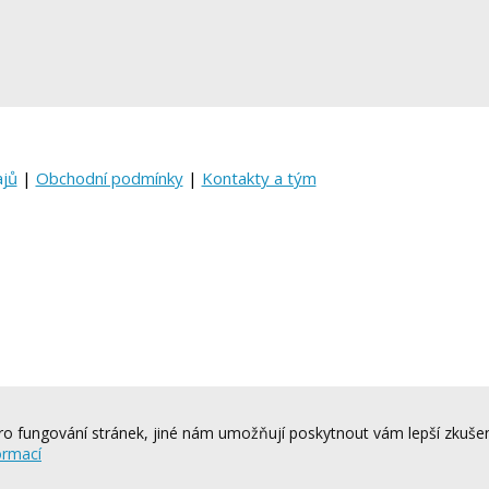
ajů
|
Obchodní podmínky
|
Kontakty a tým
o fungování stránek, jiné nám umožňují poskytnout vám lepší zkušen
ormací