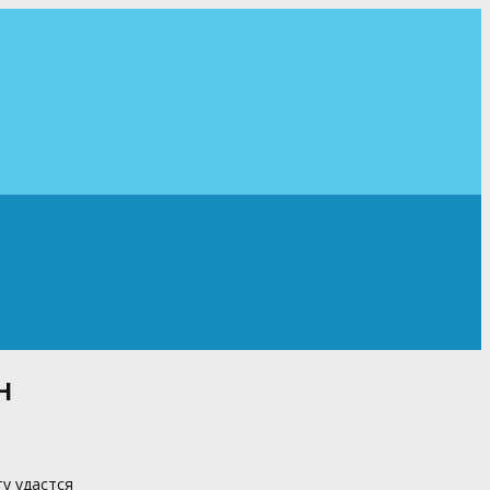
н
у удастся