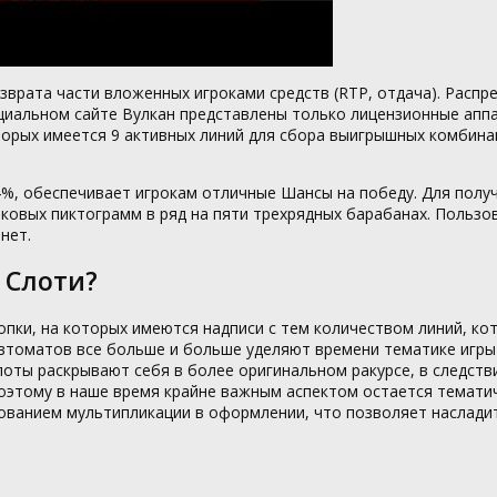
зврата части вложенных игроками средств (RTP, отдача). Распр
циальном сайте Вулкан представлены только лицензионные апп
орых имеется 9 активных линий для сбора выигрышных комбина
%, обеспечивает игрокам отличные Шансы на победу. Для полу
ковых пиктограмм в ряд на пяти трехрядных барабанах. Пользо
нет.
 Слоти?
пки, на которых имеются надписи с тем количеством линий, ко
автоматов все больше и больше уделяют времени тематике игры
оты раскрывают себя в более оригинальном ракурсе, в следств
оэтому в наше время крайне важным аспектом остается темати
зованием мультипликации в оформлении, что позволяет наслади