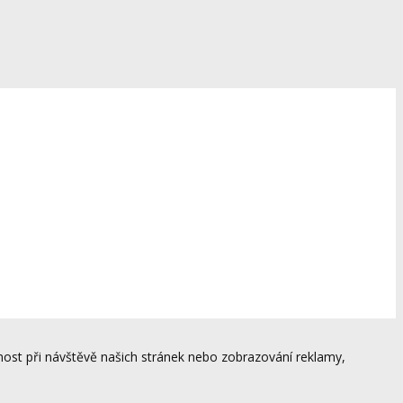
ost při návštěvě našich stránek nebo zobrazování reklamy,