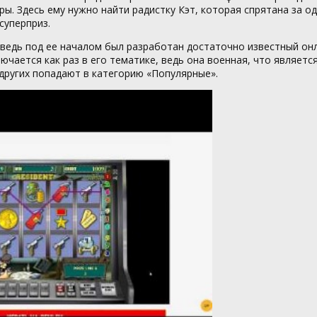
ры. Здесь ему нужно найти радистку Кэт, которая спрятана за од
суперприз.
 ведь под ее началом был разработан достаточно известный он
ючается как раз в его тематике, ведь она военная, что являет
других попадают в категорию «Популярные».