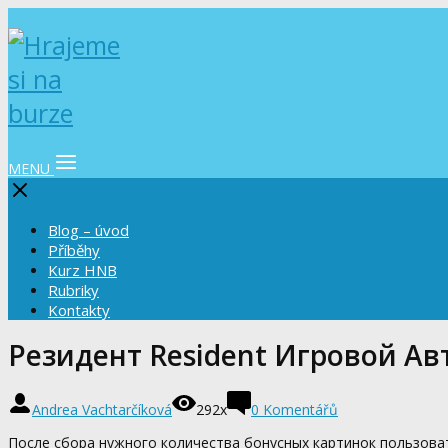
MENU
Blog – úvod
Příběhy
Kurz HNB
Rubriky
Kontakty
Резидент Resident Игровой А
Andrea Vachtarčíková
292x
0 Komentářů
После сбора нужного количества бонусных картинок пользоват