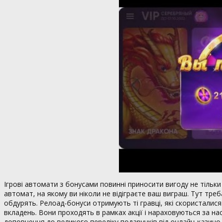
Ігрові автомати з бонусами повинні приносити вигоду не тільк
автомат, на якому ви ніколи не відіграєте ваш виграш. Тут тре
обдурять. Релоад-бонуси отримують ті гравці, які скористали
вкладень. Вони проходять в рамках акції і нараховуються за на
доповнення до великого переліку подарунків від онлайн-казино 