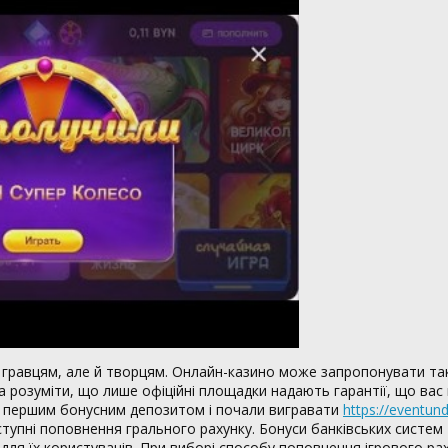
и гравцям, але й творцям. Онлайн-казино може запропонувати та
ба розуміти, що лише офіційні площадки надають гарантії, що вас
ся першим бонусним депозитом і почали вигравати
https://eventund
ступні поповнення грального рахунку. Бонуси банківських систем
для їх користувачів. При виборі способу поповнення ігрового ра