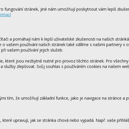
o fungování stránek, jiné nám umožňují poskytnout vám lepší zkušen
ormací
tači a pomáhají nám k lepší uživatelské zkušenosti na našich stránk
ce o vašem používání našich stránek také sdílíme s našimi partnery v o
 při vašem používání jejich služeb.
 které jsou nezbytně nutné pro provoz těchto stránek. Pro všechny
 a služby zlepšovat. Svůj souhlas s používáním cookies na našem w
mi tím, že umožňují základní funkce, jako je navigace na stránce a
které upravují, jak se stránka chová nebo vypadá. Např. vaše přihláš