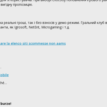
 вигідну пропозицію.
 реальні гроші, так і без взносів у демо-режимі. Гральний клуб 
анти, як Igrosoft, NetEnt, Microgaming і т.д.
nare la elenco siti scommesse non aams
…
obile
rché…
 burze!