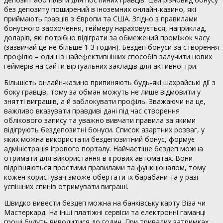
без депозиту поширений в іноземних онлайн-казино, які
приймають гравців з Європи та США. Згідно з правилами
бонусного заохочення, геймеру нараховується, наприклад,
доларів, які потрібно відіграти за обмежений проміжок часу
(зазвичай це не більше 1-3 годин). Бездеп бонуси за створення
профілю – один із найефективніших способів залучити нових
геймерів на сайти віртуальних закладів для активної гри.
Більшість онлайн-казино припиняють будь-які шахрайські дії з
боку гравців, тому за обман можуть не лише відмовити у
знятті виграшів, а й заблокувати профіль. Зважаючи на це,
важливо вказувати правдиві дані під час створення
облікового запису та уважно вивчати правила за якими
відігрують бездепозитні бонуси. Список азартних розваг, у
яких можна використати бездепозитний бонус, формує
адміністрація ігрового порталу. Найчастіше бездеп можна
отримати для використання в ігрових автоматах. Вони
відрізняються простими правилами та функціоналом, тому
кожен користувач зможе обертати їх барабани та у разі
успішних спинів отримувати виграші.
Швидко вивести бездеп можна на банківську карту Віза чи
Мастеркард. На інші платіжні сервіси та електронні гаманці
гроші будуть виводитися до годин. При тривалих затримках