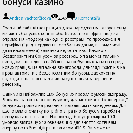
бонуси казино
Andrea Vachtarčíková
256x
0 Komentářů
Гральний сайт вітає гравця з днем народження і дарує певну
кількість бонусних коштів або безкоштовні фріспіни. Для
отримання «подарунка» однієї реєстрації та проходження
верифікації (підтвердження особистих даних, в тому числі
дати народження) зазвичай недостатньо. Казино з
бездепозитним бонусом за реєстрацію та моментальним
виводом – це один із найбільш затребуваних запитів серед
нових гравців. Це вітальна винагорода у вигляді фріспінів на
ігрові автомати з бездепозитним бонусом. Заохочення
надходить на персональний рахунок після завершення
реєстрації.
Одними із найважливіших бонусних правил є умови відіграшу.
Вони визначають основну умову для можливості конвертації
бонусних грошей на реальні з подальшим їх виведенням. Для
цього вам спочатку потрібно зіграти з бонусом і зробити
певну кількість ставок. Наприклад, бонус розміром 10 $ з
умовою відіграшу х40 означає, що для зняття котів вам
спершу потрібно відіграти загалом 400 $. Ви можете