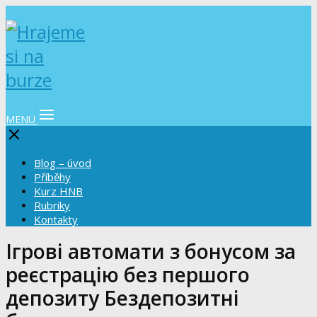
MENU
Blog – úvod
Příběhy
Kurz HNB
Rubriky
Kontakty
Ігрові автомати з бонусом за
реєстрацію без першого
депозиту Бездепозитні