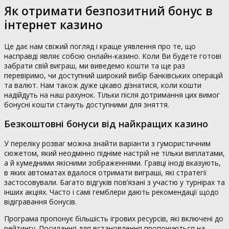
Як отримати безпозитний бонус в
інтернет казино
Це дає нам свіжий погляд і краще уявлення про те, що
насправді являє собою онлайн-казино. Коли Ви будете готові
забрати свій виграш, ми виведемо кошти та ще раз
перевіримо, чи доступний широкий вибір банківських операцій
та валют. Нам також дуже цікаво дізнатися, коли кошти
надійдуть на наш рахунок. Тільки після дотримання цих вимог
бонусні кошти стануть доступними для зняття.
Безкоштовні бонуси від найкращих казино
У переліку розваг можна знайти варіанти з гумористичним
сюжетом, який неодмінно підніме настрій не тільки виплатами,
а й кумедними якісними зображеннями. Гравці іноді вказують,
в яких автоматах вдалося отримати виграші, які стратегії
застосовували. Багато відгуків пов’язані з участю у турнірах та
інших акціях. Часто і самі гемблери дають рекомендації щодо
відігравання бонусів.
Програма пропонує більшість ігрових ресурсів, які включені до
рейтингу. Посилання для встановлення пропонуються на