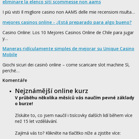
eliminare la elenco siti scommesse non aams
I più visti Il migliore casino non AAMS delle mie recensioni risulta…
mejores casinos online - ¿Está preparado para algo bueno?
Casino Online: Los 10 Mejores Casinos Online de Chile para jugar
y…
Maneras ridículamente simples de mejorar su Unique Casino
Mobile
Giochi sicuri dei casinò online – come scaricare slot machine Sì,
perché…
Komentáře
Nejznámější online kurz
V průběhu několika měsíců vás naučím pevné základy
o burze!
Získáte to, co jsem naučil i tisícovky dalších lidí během více
než 15 let vzdělávání.
Zajímá vás to? Klikněte na tlačítko níže a zjistíte více: