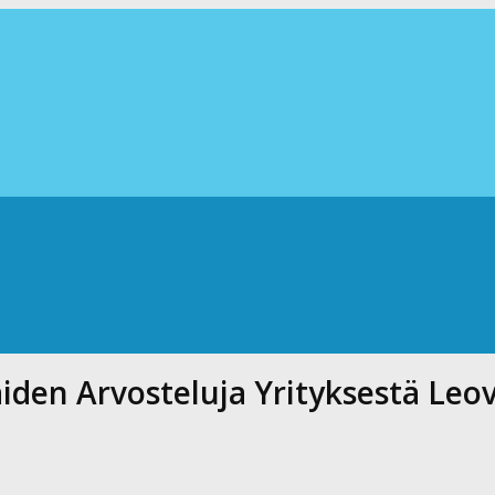
iden Arvosteluja Yrityksestä Leo