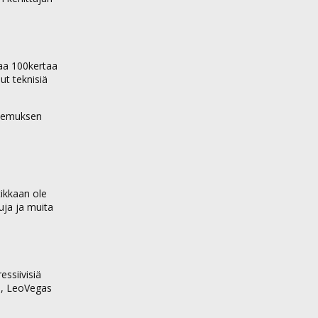
taa 100kertaa
ut teknisiä
okemuksen
tikkaan ole
uja ja muita
ssiivisiä
in, LeoVegas