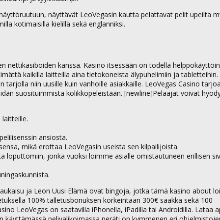
äyttöruutuun, näyttävät LeoVegasin kautta pelattavat pelit upeilta 
 kotimaisilla kielillä sekä englanniksi.
n nettikasiboiden kanssa. Kasino itsessään on todella helppokäyttöin
imättä kaikilla laitteilla aina tietokoneista älypuhelimiin ja tabletteihin
arjolla niin uusille kuin vanhoille asiakkaille. LeoVegas Casino tarjo
eidän suosituimmista kolikkopeleistään. [newline]Pelaajat voivat hyö
itteille.
elilisenssin ansiosta.
sensa, mikä erottaa LeoVegasin useista sen kilpailijoista.
a loputtomiin, jonka vuoksi loimme asialle omistautuneen erillisen si
Kuningaskunnista.
aukaisu ja Leon Uusi Elämä ovat bingoja, jotka tämä kasino about loi
lletuksella 100% talletusbonuksen korkeintaan 300€ saakka sekä 100
sino LeoVegas on saatavilla iPhonella, iPadilla tai Androidilla. Lataa a
sin käyttämässä pelivalikoimassa peräti on kymmenen eri ohjelmistoje