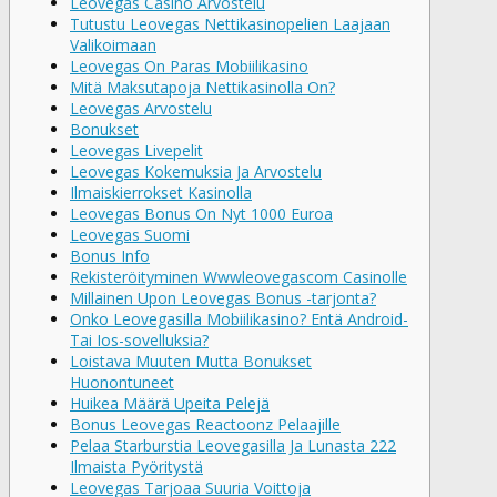
Leovegas Casino Arvostelu
Tutustu Leovegas Nettikasinopelien Laajaan
Valikoimaan
Leovegas On Paras Mobiilikasino
Mitä Maksutapoja Nettikasinolla On?
Leovegas Arvostelu
Bonukset
Leovegas Livepelit
Leovegas Kokemuksia Ja Arvostelu
Ilmaiskierrokset Kasinolla
Leovegas Bonus On Nyt 1000 Euroa
Leovegas Suomi
Bonus Info
Rekisteröityminen Wwwleovegascom Casinolle
Millainen Upon Leovegas Bonus -tarjonta?
Onko Leovegasilla Mobiilikasino? Entä Android-
Tai Ios-sovelluksia?
Loistava Muuten Mutta Bonukset
Huonontuneet
Huikea Määrä Upeita Pelejä
Bonus Leovegas Reactoonz Pelaajille
Pelaa Starburstia Leovegasilla Ja Lunasta 222
Ilmaista Pyöritystä
Leovegas Tarjoaa Suuria Voittoja