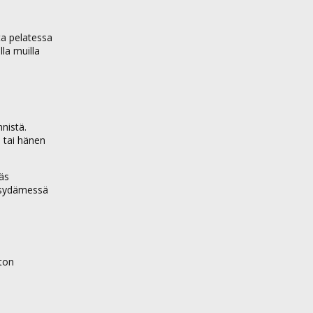
ta pelatessa
lla muilla
nistä.
 tai hänen
äs
e sydämessä
ton