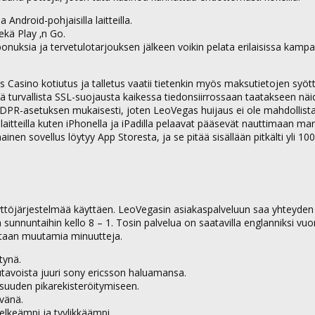
Android-pohjaisilla laitteilla.
kä Play ‚n Go.
uksia ja tervetulotarjouksen jälkeen voikin pelata erilaisissa kamp
s Casino kotiutus ja talletus vaatii tietenkin myös maksutietojen syö
tää turvallista SSL-suojausta kaikessa tiedonsiirrossaan taatakseen nä
 GDPR-asetuksen mukaisesti, joten LeoVegas huijaus ei ole mahdollist
 laitteilla kuten iPhonella ja iPadilla pelaavat pääsevät nauttimaan ma
en sovellus löytyy App Storesta, ja se pitää sisällään pitkälti yli 10
yttöjärjestelmää käyttäen. LeoVegasin asiakaspalveluun saa yhteyden
 sunnuntaihin kello 8 – 1. Tosin palvelua on saatavilla englanniksi v
eintaan muutamia minuutteja.
tynä.
utavoista juuri sony ericsson haluamansa.
isuuden pikarekisteröitymiseen.
ivänä.
elkeämpi ja tyylikkäämpi.