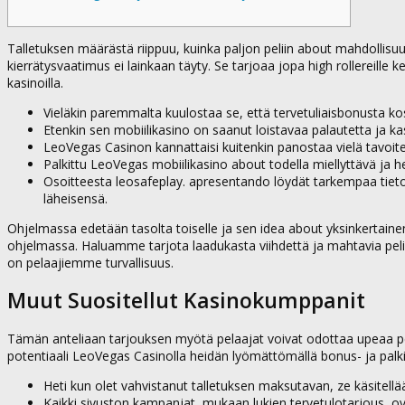
Talletuksen määrästä riippuu, kuinka paljon peliin about mahdollisuus
kierrätysvaatimus ei lainkaan täyty. Se tarjoaa jopa high rollereille 
kasinoilla.
Vieläkin paremmalta kuulostaa se, että tervetuliaisbonusta ko
Etenkin sen mobiilikasino on saanut loistavaa palautetta ja ka
LeoVegas Casinon kannattaisi kuitenkin panostaa vielä tavoit
Palkittu LeoVegas mobiilikasino about todella miellyttävä ja h
Osoitteesta leosafeplay. apresentando löydät tarkempaa tietoa
läheisensä.
Ohjelmassa edetään tasolta toiselle ja sen idea about yksinkertai
ohjelmassa. Haluamme tarjota laadukasta viihdettä ja mahtavia pe
on pelaajiemme turvallisuus.
Muut Suositellut Kasinokumppanit
Tämän anteliaan tarjouksen myötä pelaajat voivat odottaa upeaa pe
potentiaali LeoVegas Casinolla heidän lyömättömällä bonus- ja palkit
Heti kun olet vahvistanut talletuksen maksutavan, ze käsitellää
Kaikki sivuston kampanjat, mukaan lukien tervetulotarjous, ov