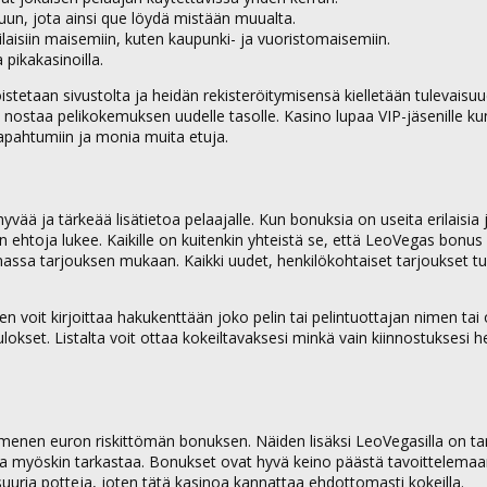
iluun, jota ainsi que löydä mistään muualta.
laisiin maisemiin, kuten kaupunki- ja vuoristomaisemiin.
pikakasinoilla.
istetaan sivustolta ja heidän rekisteröitymisensä kielletään tulevaisu
staa pelikokemuksen uudelle tasolle. Kasino lupaa VIP-jäsenille kun
tapahtumiin ja monia muita etuja.
vää ja tärkeää lisätietoa pelaajalle. Kun bonuksia on useita erilaisia 
in ehtoja lukee. Kaikille on kuitenkin yhteistä se, että LeoVegas bonus 
massa tarjouksen mukaan. Kaikki uudet, henkilökohtaiset tarjoukset tu
n voit kirjoittaa hakukenttään joko pelin tai pelintuottajan nimen tai 
kset. Listalta voit ottaa kokeiltavaksesi minkä vain kiinnostuksesi 
menen euron riskittömän bonuksen. Näiden lisäksi LeoVegasilla on tar
taa myöskin tarkastaa. Bonukset ovat hyvä keino päästä tavoittelemaa
uuria potteja, joten tätä kasinoa kannattaa ehdottomasti kokeilla.