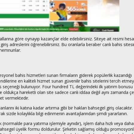
allarına göre oynayıp kazançlar elde edebilirsiniz. Siteye ait resmi hesa
riş adreslerini öğrenebilirsiniz. Bu oranlarla beraber canlı bahis sites
 memnunlar.
yonel bahis hizmetleri sunan firmaların giderek popülerlik kazandığı
dilerine en kaliteli hizmet sunan güvenilir bahis sitelerini tercih etm
nus seçeneği bulunuyor. Four hundred TL değerindeki ilk yatırım bonusu
e oldukça hareketli olan site sadece canlı iddaa değil aynı zamanda çeş
met vermektedir.
anlarını iki katına kadar artırma gibi bir hakları bahsegel giriş olacaktır.
k sizde kolaylıkla bilgi edinmenin avantajlarından şimdi yararlanın.
 (normalde para yatırma işlemiyle aynıdır), işlem daha hızlı veya dah
rak bahsegel üyelik formu doldurulur. Şirketin sağlamış olduğu promosyonl