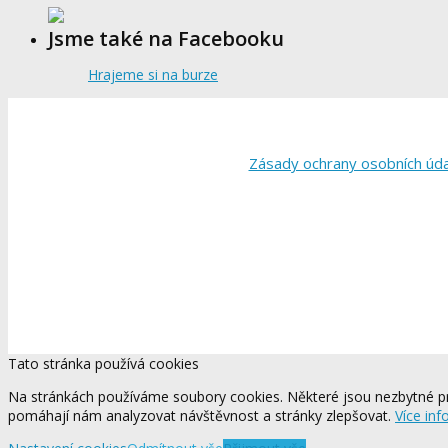
Jsme také na Facebooku
Hrajeme si na burze
Zásady ochrany osobních úd
Tato stránka používá cookies
Na stránkách používáme soubory cookies. Některé jsou nezbytné pr
pomáhají nám analyzovat návštěvnost a stránky zlepšovat.
Více inf