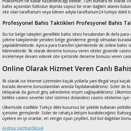
maksimum ne kadar kazandıracağı bellidir. Tüm bunlara ek olarak VIP ü
bahis açısından futbolun dışında sayısız bir oran dağılım alanını bulu
site olan taraftarium veya bilinen adıyla taraftarium24 türkiye dahi
Profesyonel Bahis Taktikleri Profesyonel Bahis Tak
Bu tür belge talepleri genellikle bahis sitesi hesabından ilk defa par
çekme taleplerinde yeniden belge gönderme gereği olmadan burada kayı
yapılabilmektedir. Ayrıca para transferi işlemlerinde de online bahis s
bilinmektedir. İlk olarak deneme bonusu veren siteler güvenilir casino 
incelemeye devam ederek site içerisinde deneme bonusu veren casino si
Online Olarak Hizmet Veren Canlı Bahi
İlk olarak ise İnternet üzerinden kaçak yollarla yani illegal veya kaça
burada deneme bonuslarından anında faydalanabilirsiniz. Sizler de bu
tıklayarak da güncel giriş adreslerine erişim sağlayabilirsiniz. Ülkemi
birlikte casino severler ister istemez dolandırıcı casino sitelerine üy
Ülkemizde özellikle Türkçe dilini kusursuz bir şekilde kullanan yetki
içerisine girmişlerdir. Sizler de rahatça iletişim kurabileceğiniz Bahseg
üyelere en iyi oranlar, en zengin oyun çeşitleri, bol bol dağıtılan bon
Andrea Vachtarčíková