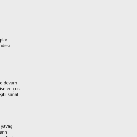
plar
indeki
eye devam
 ise en çok
itli sanal
a yavaş
arın