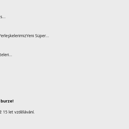
his…
r?YerleşkelerimizYeni Süper…
teleri…
 burze!
ž 15 let vzdělávání.