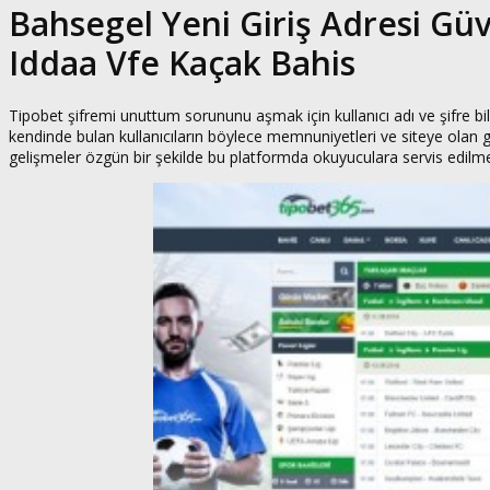
Bahsegel Yeni Giriş Adresi Güve
Iddaa Vfe Kaçak Bahis
Tipobet şifremi unuttum sorununu aşmak için kullanıcı adı ve şifre bilgi
kendinde bulan kullanıcıların böylece memnuniyetleri ve siteye olan gü
gelişmeler özgün bir şekilde bu platformda okuyuculara servis edilme