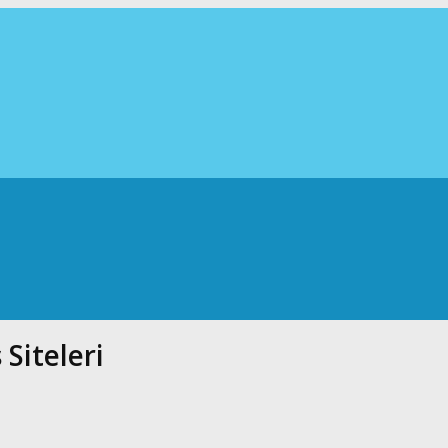
 Siteleri