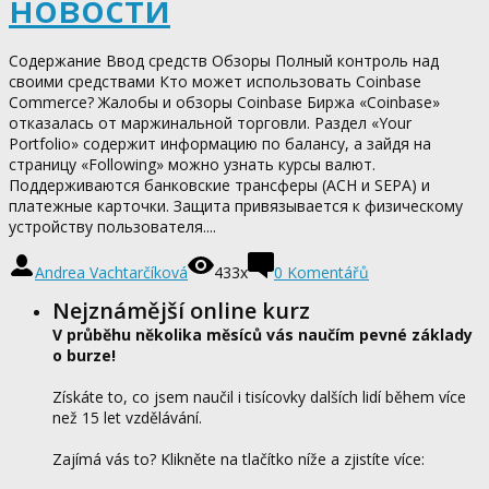
новости
Содержание Ввод средств Обзоры Полный контроль над
своими средствами Кто может использовать Coinbase
Commerce? Жалобы и обзоры Coinbase Биржа «Coinbase»
отказалась от маржинальной торговли. Раздел «Your
Portfolio» содержит информацию по балансу, а зайдя на
страницу «Following» можно узнать курсы валют.
Поддерживаются банковские трансферы (ACH и SEPA) и
платежные карточки. Защита привязывается к физическому
устройству пользователя....
Andrea Vachtarčíková
433x
0
Komentářů
Nejznámější online kurz
V průběhu několika měsíců vás naučím pevné základy
o burze!
Získáte to, co jsem naučil i tisícovky dalších lidí během více
než 15 let vzdělávání.
Zajímá vás to? Klikněte na tlačítko níže a zjistíte více: