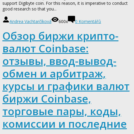
support Digibyte coin. For this reason, it is imperative to conduct
good research so that you...
Andrea Vachtarčíková
600x
0
Komentářů
Обзор биржи крипто-
валют Coinbase:
отзывы, ввод-вывод-
обмен и арбитраж,
курсы и графики валют
биржи Coinbase,
торговые пары, коды,
комиссии и последние