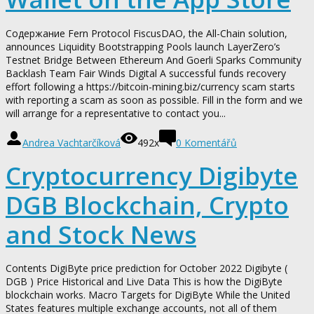
Содержание Fern Protocol FiscusDAO, the All-Chain solution,
announces Liquidity Bootstrapping Pools launch LayerZero’s
Testnet Bridge Between Ethereum And Goerli Sparks Community
Backlash Team Fair Winds Digital A successful funds recovery
effort following a https://bitcoin-mining.biz/currency scam starts
with reporting a scam as soon as possible. Fill in the form and we
will arrange for a representative to contact you...
Andrea Vachtarčíková
492x
0
Komentářů
Cryptocurrency Digibyte
DGB Blockchain, Crypto
and Stock News
Contents DigiByte price prediction for October 2022 Digibyte (
DGB ) Price Historical and Live Data This is how the DigiByte
blockchain works. Macro Targets for DigiByte While the United
States features multiple exchange accounts, not all of them