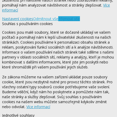
zkušenost při návštěvě našich stránek nebo zobrazování reklamy,
pomáhají nám analyzovat návštěvnost a stránky zlepšovat.
Více
informací
Nastavení cookies
Odmítnout vše
Přijmout vše
Souhlas s používáním cookies
Cookies jsou malé soubory, které se dočasně ukládají ve vašem
počítači a pomáhají nám k lepší uživatelské zkušenosti na našich
stránkách. Cookies používáme k personalizaci obsahu stránek a
reklam, poskytování funkcí sociálních sítí a k analýze návštěvnosti.
Informace o vašem používání našich stránek také sdílíme s našimi
partnery v oblasti sociálních sítí, reklamy a analýzy, kteří je mohou
kombinovat s dalšími informacemi, které jste jim poskytli nebo
které shromáždili při vašem používání jejich služeb.
Ze zákona můžeme na vašem zařízení ukládat pouze soubory
cookie, které jsou nezbytně nutné pro provoz těchto stránek. Pro
všechny ostatní typy souborů cookie potřebujeme vaše svolení.
Budeme vděční, když nám ho poskytnete a pomůžete nám tak,
naše stránky a služby zlepšovat. Svůj souhlas s používáním
cookies na našem webu můžete samozřejmě kdykoliv změnit
nebo odvolat.
Více informací
Jednotlivé souhlasy