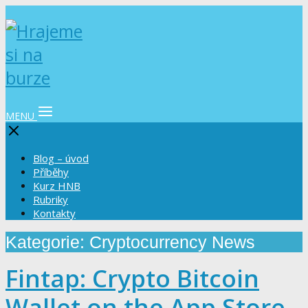
MENU
Blog – úvod
Příběhy
Kurz HNB
Rubriky
Kontakty
Kategorie: Cryptocurrency News
‎Fintap: Crypto Bitcoin
Wallet on the App Store