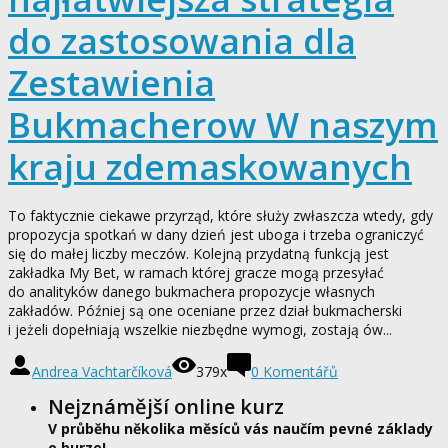
do zastosowania dla
Zestawienia
Bukmacherow W naszym
kraju zdemaskowanych
To faktycznie ciekawe przyrząd, które służy zwłaszcza wtedy, gdy
propozycja spotkań w dany dzień jest uboga i trzeba ograniczyć
się do małej liczby meczów. Kolejną przydatną funkcją jest
zakładka My Bet, w ramach której gracze mogą przesyłać
do analityków danego bukmachera propozycje własnych
zakładów. Później są one oceniane przez dział bukmacherski
i jeżeli dopełniają wszelkie niezbędne wymogi, zostają ów...
Andrea Vachtarčíková
379x
0
Komentářů
Nejznámější online kurz
V průběhu několika měsíců vás naučím pevné základy
o burze!