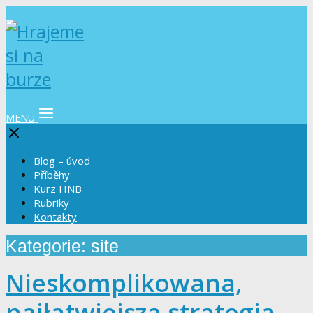
MENU
Blog – úvod
Příběhy
Kurz HNB
Rubriky
Kontakty
Kategorie: site
Nieskomplikowana,
najłatwiejsza strategia