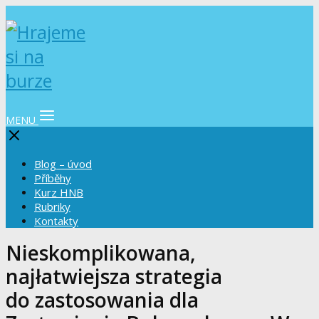
MENU
Blog – úvod
Příběhy
Kurz HNB
Rubriky
Kontakty
Nieskomplikowana,
najłatwiejsza strategia
do zastosowania dla