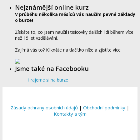
Nejznámější online kurz
V průběhu několika měsíců vás naučím pevné základy
o burze!
Získáte to, co jsem naučil i tisícovky dalších lidí během více
než 15 let vzdělávání.
Zajímá vás to? Klikněte na tlačítko níže a zjistíte více:
Jsme také na Facebooku
Hrajeme si na burze
Zásady ochrany osobních údajů
|
Obchodní podmínky
|
Kontakty a tým