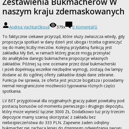
Zestawienia Bukmacherow W
naszym kraju zdemaskowanych
Andrea Vachtarčíková
379x
0 Komentářů
To faktycznie ciekawe przyrząd, które służy zwłaszcza wtedy, gdy
propozycja spotkań w dany dzień jest uboga i trzeba ograniczyć
się do małej liczby meczów. Kolejną przydatną funkcją jest
zakładka My Bet, w ramach której gracze mogą przesyłać
do analityków danego bukmachera propozycje własnych
zakładów. Później są one oceniane przez dział bukmacherski
i jeżeli dopełniają wszelkie niezbędne wymogi, zostają ów lampy
dodane aż do ogólnej oferty zakładów dzięki dane zebranie.
Funkcja ów sprawia, że oferta jest jeszcze bogatsza i posiadamy
niemal nieograniczone możliwości typowania różnych części
spotkania.
LV BET przygotował dla oryginalnych graczy pakiet powitalny pod
postacią bonusów od momentu pierwszego i drugiego depozytu,
który może wynieść łącznie 3000 ZŁ. Dodatkowo tuż przy trzecim
depozycie mamy szansę skorzystać z zakładu bez
niebezpieczeństwa do 333 PLN. Zapewne żaden odrębny
bukmacher nie zachęca lepiej do dziennego odwiedzania swojej