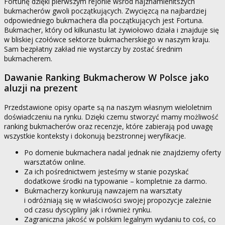
Fortunę dzięki pierwszym rejonie wśród najznamienitszych
bukmacherów gwoli początkujących. Zwycięzcą na najbardziej
odpowiedniego bukmachera dla początkujących jest Fortuna.
Bukmacher, który od kilkunastu lat żywiołowo działa i znajduje się
w bliskiej czołówce sektorze bukmacherskiego w naszym kraju.
Sam bezpłatny zakład nie wystarczy by zostać średnim
bukmacherem.
Dawanie Ranking Bukmacherow W Polsce jako
aluzji na prezent
Przedstawione opisy oparte są na naszym własnym wieloletnim
doświadczeniu na rynku. Dzięki czemu stworzyć mamy możliwość
ranking bukmacherów oraz recenzje, które zabierają pod uwagę
wszystkie konteksty i dokonują bezstronnej weryfikacje.
Po domenie bukmachera nadal jednak nie znajdziemy oferty
warsztatów online.
Za ich pośrednictwem jesteśmy w stanie pozyskać
dodatkowe środki na typowanie – kompletnie za darmo.
Bukmacherzy konkurują nawzajem na warsztaty
i odróżniają się w właściwości swojej propozycje zależnie
od czasu dyscypliny jak i również rynku.
Zagraniczna jakość w polskim legalnym wydaniu to coś, co