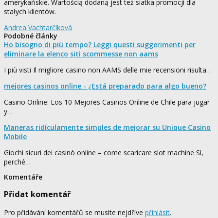
amerykańskie. Wartością dodaną jest też siatka promocji dla
stałych klientów.
Andrea Vachtarčíková
Podobné články
Ho bisogno di più tempo? Leggi questi suggerimenti per
eliminare la elenco siti scommesse non aams
I più visti Il migliore casino non AAMS delle mie recensioni risulta…
mejores casinos online - ¿Está preparado para algo bueno?
Casino Online: Los 10 Mejores Casinos Online de Chile para jugar
y…
Maneras ridículamente simples de mejorar su Unique Casino
Mobile
Giochi sicuri dei casinò online – come scaricare slot machine Sì,
perché…
Komentáře
Přidat komentář
Pro přidávání komentářů se musíte nejdříve
přihlásit
.