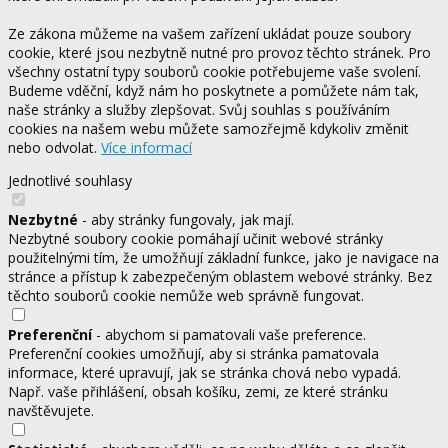
Ze zákona můžeme na vašem zařízení ukládat pouze soubory
cookie, které jsou nezbytně nutné pro provoz těchto stránek. Pro
všechny ostatní typy souborů cookie potřebujeme vaše svolení.
Budeme vděční, když nám ho poskytnete a pomůžete nám tak,
naše stránky a služby zlepšovat. Svůj souhlas s používáním
cookies na našem webu můžete samozřejmě kdykoliv změnit
nebo odvolat.
Více informací
Jednotlivé souhlasy
Nezbytné
- aby stránky fungovaly, jak mají.
Nezbytné soubory cookie pomáhají učinit webové stránky
použitelnými tím, že umožňují základní funkce, jako je navigace na
stránce a přístup k zabezpečeným oblastem webové stránky. Bez
těchto souborů cookie nemůže web správně fungovat.
Preferenční
- abychom si pamatovali vaše preference.
Preferenční cookies umožňují, aby si stránka pamatovala
informace, které upravují, jak se stránka chová nebo vypadá.
Např. vaše přihlášení, obsah košíku, zemi, ze které stránku
navštěvujete.