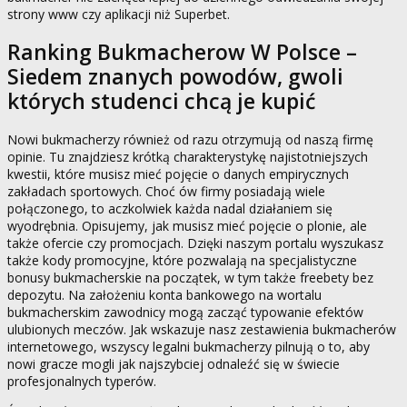
strony www czy aplikacji niż Superbet.
Ranking Bukmacherow W Polsce –
Siedem znanych powodów, gwoli
których studenci chcą je kupić
Nowi bukmacherzy również od razu otrzymują od naszą firmę
opinie. Tu znajdziesz krótką charakterystykę najistotniejszych
kwestii, które musisz mieć pojęcie o danych empirycznych
zakładach sportowych. Choć ów firmy posiadają wiele
połączonego, to aczkolwiek każda nadal działaniem się
wyodrębnia. Opisujemy, jak musisz mieć pojęcie o plonie, ale
także ofercie czy promocjach. Dzięki naszym portalu wyszukasz
także kody promocyjne, które pozwalają na specjalistyczne
bonusy bukmacherskie na początek, w tym także freebety bez
depozytu. Na założeniu konta bankowego na wortalu
bukmacherskim zawodnicy mogą zacząć typowanie efektów
ulubionych meczów. Jak wskazuje nasz zestawienia bukmacherów
internetowego, wszyscy legalni bukmacherzy pilnują o to, aby
nowi gracze mogli jak najszybciej odnaleźć się w świecie
profesjonalnych typerów.