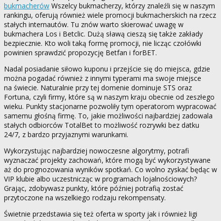
bukmacherów
Wszelcy bukmacherzy, którzy znaleźli się w naszym
rankingu, oferują również wiele promocji bukmacherskich na rzecz
stałych internautów. Tu znów warto skierować uwagę w
bukmachera Los i Betclic. Dużą sławą cieszą się także zakłady
bezpiecznie. Kto woli taką formę promocji, nie licząc czołówki
powinien sprawdzić propozycję Betfan i forBET.
Nadal posiadanie siłowo kuponu i przejście się do miejsca, gdzie
można pogadać również z innymi typerami ma swoje miejsce
na świecie. Naturalnie przy tej domenie dominuje STS oraz
Fortuna, czyli firmy, które są w naszym kraju obecnie od zeszłego
wieku. Punkty stacjonarne pozwoliły tym operatorom wypracować
samemu głośną firmę. To, jakie możliwości najbardziej zadowala
stałych odbiorców TotalBet to możliwość rozrywki bez datku
24/7, z bardzo przyjaznymi warunkami.
Wykorzystując najbardziej nowoczesne algorytmy, potrafi
wyznaczać projekty zachowań, które mogą być wykorzystywane
aż do prognozowania wyników spotkań. Co wolno zyskać będąc w
VIP klubie albo uczestnicząc w programach lojalnościowych?
Grając, zdobywasz punkty, które później potrafią zostać
przytoczone na wszelkiego rodzaju rekompensaty.
Świetnie przedstawia się też oferta w sporty jak i również ligi