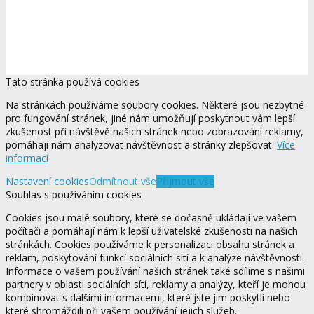
Tato stránka používá cookies
Na stránkách používáme soubory cookies. Některé jsou nezbytné
pro fungování stránek, jiné nám umožňují poskytnout vám lepší
zkušenost při návštěvě našich stránek nebo zobrazování reklamy,
pomáhají nám analyzovat návštěvnost a stránky zlepšovat.
Více
informací
Nastavení cookies
Odmítnout vše
Přijmout vše
Souhlas s používáním cookies
Cookies jsou malé soubory, které se dočasně ukládají ve vašem
počítači a pomáhají nám k lepší uživatelské zkušenosti na našich
stránkách. Cookies používáme k personalizaci obsahu stránek a
reklam, poskytování funkcí sociálních sítí a k analýze návštěvnosti.
Informace o vašem používání našich stránek také sdílíme s našimi
partnery v oblasti sociálních sítí, reklamy a analýzy, kteří je mohou
kombinovat s dalšími informacemi, které jste jim poskytli nebo
které shromáždili při vašem používání jejich služeb.