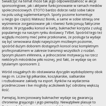
Świadczyć na temat może tak jego odpowiedzialność w akcje
sponsoringowe, jak i aktywne funkcjonowanie w ramach mediów
społecznościowych. ETOTO bardzo dobrze radzi sobie także
na polu usług suplementarnych. Sporty pozorne komentuje
u niego (po części) Mateusz Borek, a same w sobie istnieją one
wyśmienicie zorganizowane jak i również funkcjonują faktycznie
dobrze. W przypadku konsol w karty, bukmacher korzysta z usług
popularnego na naszym rynku dostawcy TVBet. Spośród tego też
względu możemy mieć pełne przekonanie, że posługa ta wydaje
się być serwowana dzięki najwyższym możliwym poziomie,
spośród dużym doborem dostępnych konsol oraz kompletnym
profesjonalizmem w zakresie transmisji wszystkich z rozdań.
Sporym plusem eWinnera, a jednocześnie motywacją na rzecz
niektórych miłośników piłki nożnej, jest fakt, że wydaje się on
tytularnym sponsorem 2.
Wśród osiągalnych do obstawiania dyscyplin wydobędziemy obok
niego m. Liczne ligi piłkarskie, koszykarskie, siatkarskie
i rozbudowane zakłady na esport. Rynków na wydarzenia
przedmeczowe i live mogłoby aczkolwiek być odrobinę większą
ilość.
Pamiętaj, licencjonowany bukmacher wydaje się gwarancją
chronienia grającego i jego pieniędzy. Niewątpliwie plasuje to