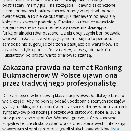
odstraszały, mamy już – na szczęście – dawno zakończone.
Licencjonowanych bukmacherów mamy w tej chwili ponad
dwadzieścia, a to nie całokształt, już niebawem pojawią się
kolejne ustawowe podmioty. Fuksiarz to również właściwie
zorganizowany serwis internetowy i świetnie działające
funkcjonalności równoczesne. Dzięki opcji Szybki bon pozwala
włączyć zakład także wtedy, gdy nie ma się na to periodu,
samodzielnie sugerując zdarzenia pasujące do warunków. To
aczkolwiek tylko poniektóre z rzeczy, ze względu na które
Fuksiarzowi po prostu warto ofiarować szansę.
Zakazana prawda na temat Ranking
Bukmacherow W Polsce ujawniona
przez tradycyjnego profesjonalistę
Dzięki miejsce w końcowej klasyfikacji wpływało dlatego bardzo
wiele części. Aby najpełniej oddać upodobania różnych rodzajów
graczy, ranking bukmacherów został sporządzony w porozumieniu
sympatyków piłki nożnej, koszykówki, siatkówki, hokeja, żużla
oraz pozostałych sportów. Wprawni gracze, którzy zapewne
zdążyli w tej chwili skorzystać wraz z ofert startowych, interesują
w wyższym stopniu promocje gwoli stałych zawodników.
lista