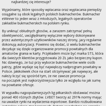
najbardziej cię interesuje?
Wyjaśniamy, które sposoby wpłacania oraz wypłacania pieniędzy
osiągalne są obok legalnych polskich bukmacherów. Bukmacher
eWinner to jeden wraz z młodszych, legalnych operatorów
zakładów bukmacherskich na polskim rynku.
By uniknąć obłudnych głosów, a zarazem zatrzymać pełną
obiektywność, uwzględniamy wyłącznie wybory dokonywane
przez autentycznych użytkowników naszej strony, jacy regularnie
dokonują autoryzacji. Powinno się dodać, iż wielu bukmacherów
decyduje się dzięki organizowanie promocji powitalnych dla
amatorów grania w karty. Przykładem może być marka STS, która
dla świeżych klientów przygotowała 20 ZŁ jako bezpieczny kupon.
Nic dziwnego, że tuż przy wyborze bukmacherów wiele osób
patrzy, gdzie wydaje się być największy nadprogram powitalny w
Polsce. Jakikolwiek chce na start otrzymywać jak najwięcej, ale
należy liczyć się spośród tym, że nie zawsze promocja
na początek jest najkorzystniejsza tylko ze względu na jak sumę
na powitanie oferuje.
W wypadku najpopularniejszych lig piłkarskich obstawiać można
ponad 400 różnych zbytów. LVBET tworzy aż 291% normy mając
na uwadze rynki na wydarzenia esportowe. Bardzo rozbudowana