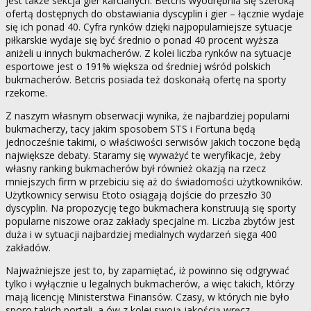
jest także sekcja gier karcianych. Betcris wyodrębnia się szeroką
ofertą dostępnych do obstawiania dyscyplin i gier – łącznie wydaje
się ich ponad 40. Cyfra rynków dzięki najpopularniejsze sytuacje
piłkarskie wydaje się być średnio o ponad 40 procent wyższa
aniżeli u innych bukmacherów. Z kolei liczba rynków na sytuacje
esportowe jest o 191% większa od średniej wśród polskich
bukmacherów. Betcris posiada też doskonałą ofertę na sporty
rzekome.
Z naszym własnym obserwacji wynika, że najbardziej popularni
bukmacherzy, tacy jakim sposobem STS i Fortuna będą
jednocześnie takimi, o właściwości serwisów jakich toczone będą
największe debaty. Staramy się wyważyć te weryfikacje, żeby
własny ranking bukmacherów był również okazją na rzecz
mniejszych firm w przebiciu się aż do świadomości użytkowników.
Użytkownicy serwisu Etoto osiągają dojście do przeszło 30
dyscyplin. Na propozycję tego bukmachera konstruują się sporty
popularne niszowe oraz zakłady specjalne m. Liczba zbytów jest
duża i w sytuacji najbardziej medialnych wydarzeń sięga 400
zakładów.
Najważniejsze jest to, by zapamiętać, iż powinno się odgrywać
tylko i wyłącznie u legalnych bukmacherów, a więc takich, którzy
mają licencję Ministerstwa Finansów. Czasy, w których nie było
sporo takich portali, a ów z kolei swoją jakością wręcz