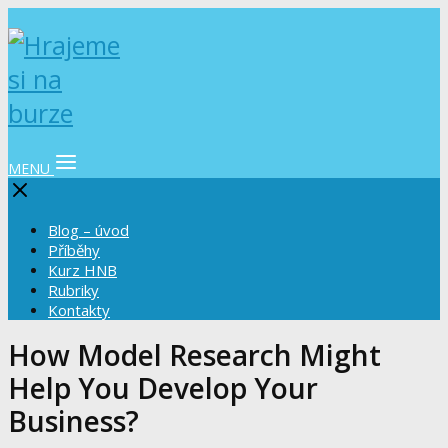
MENU
Blog – úvod
Příběhy
Kurz HNB
Rubriky
Kontakty
How Model Research Might
Help You Develop Your
Business?