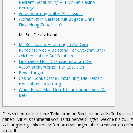
Besteht Behauptung Auf Mr Bet Casino
Betrug?
Verantwortungsvolles Glücksspiel
Worauf Ist In Casinos Mit Zugabe Ohne
Einzahlung Zu Achten?
Mr Bet Deutschland
Mr Bet Casino Erfahrungen Zu Dem
Kundenservice – Beistand Per Live-chat Und-
zeichen Hotline Auf Deutsch
Finanzielle Not: Diskussionsforum Der
Automatenunternehmer Löst Sich
Bewertungen
Casino Bonus Ohne Einzahlung: Die Besten
Boni Ohne Einzahlung
Wann Erhält Man Den 10-euro-bonus Von Mr
Bet?
Dies sichert eine sichere Teilnahme an Spielen und vollständig versc
haben. Mit Ausnahmefall von Banküberweisungen, welche bis zu 5 W
Zahlungsmöglichkeiten sofort. Auszahlungen über Kreditkarten erfo
zukunft.