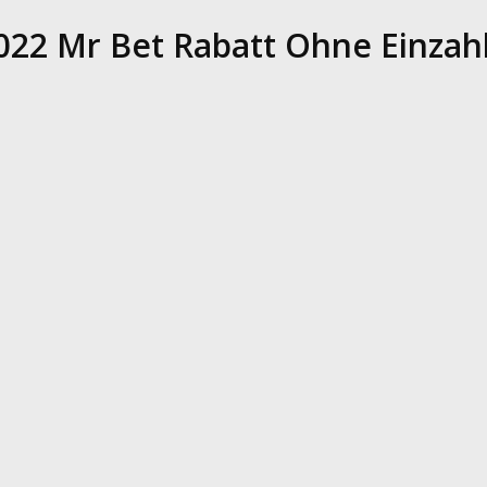
2022 Mr Bet Rabatt Ohne Einzah