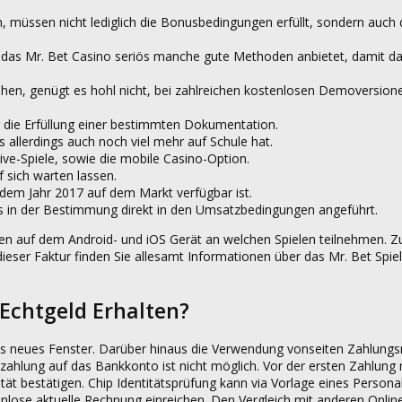
müssen nicht lediglich die Bonusbedingungen erfüllt, sondern auch 
 das Mr. Bet Casino seriös manche gute Methoden anbietet, damit da
ehen, genügt es hohl nicht, bei zahlreichen kostenlosen Demoversion
r die Erfüllung einer bestimmten Dokumentation.
 allerdings auch noch viel mehr auf Schule hat.
ve-Spiele, sowie die mobile Casino-Option.
 sich warten lassen.
 dem Jahr 2017 auf dem Markt verfügbar ist.
das in der Bestimmung direkt in den Umsatzbedingungen angeführt.
nen auf dem Android- und iOS Gerät an welchen Spielen teilnehmen. Z
 dieser Faktur finden Sie allesamt Informationen über das Mr. Bet Spiel
 Echtgeld Erhalten?
 das neues Fenster. Darüber hinaus die Verwendung vonseiten Zahlun
zahlung auf das Bankkonto ist nicht möglich. Vor der ersten Zahlun
ität bestätigen. Chip Identitätsprüfung kann via Vorlage eines Person
tenlose aktuelle Rechnung einreichen. Den Vergleich mit anderen Onlin