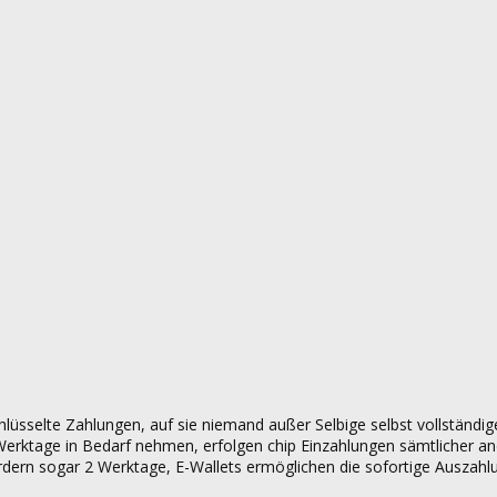
hlüsselte Zahlungen, auf sie niemand außer Selbige selbst vollständig
erktage in Bedarf nehmen, erfolgen chip Einzahlungen sämtlicher a
rdern sogar 2 Werktage, E-Wallets ermöglichen die sofortige Auszahlu