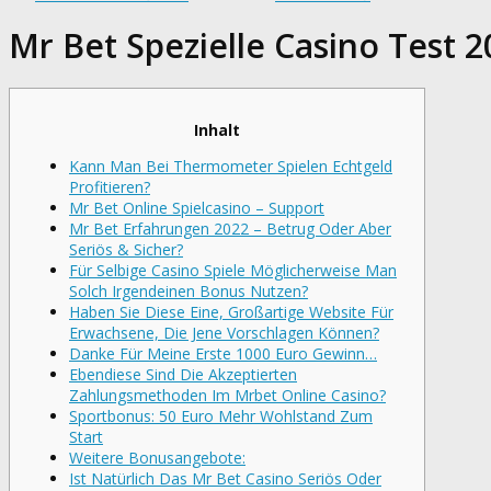
Mr Bet Spezielle Casino Test 
Inhalt
Kann Man Bei Thermometer Spielen Echtgeld
Profitieren?
Mr Bet Online Spielcasino – Support
Mr Bet Erfahrungen 2022 – Betrug Oder Aber
Seriös & Sicher?
Für Selbige Casino Spiele Möglicherweise Man
Solch Irgendeinen Bonus Nutzen?
Haben Sie Diese Eine, Großartige Website Für
Erwachsene, Die Jene Vorschlagen Können?
Danke Für Meine Erste 1000 Euro Gewinn…
Ebendiese Sind Die Akzeptierten
Zahlungsmethoden Im Mrbet Online Casino?
Sportbonus: 50 Euro Mehr Wohlstand Zum
Start
Weitere Bonusangebote:
Ist Natürlich Das Mr Bet Casino Seriös Oder