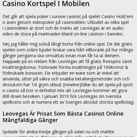
Casino Kortspel I Mobilen
Det går att spela poker i survive casinot på spelet Casino Hold´em
o även genom videopoker på casinodelen. Utbudet av olika spel
i casinodelen är stort och de märks att LeoVegas är en audio-
video de stora på marknaden bland on-line casinon i Sweden.
Nej jag håller mig också långt borta från online spel. De där gratis
spelen som sobre bjuder brukar vara hårt villkorade på hur många
gånger pengarna ska omsättas innan man får ta ut deinem.
Nappade på en reklam från LeoVegas att få gratis freespins samt
insättningsbonus. Förlorade första insättningen på 100kronor &
förbrukade bonusen. De erbjuder en ware som är enkel att
använda, sitter på säkra och snabba betalningsmetoder och och
dessutom har 1st grym utbud. [newline]Gillar du att spela på sport
o casino så tror vi definitivt inte att LeoVegas kommer att göra
drill down besviken. I januari 2019 fick LeoVegas sin svenska
spellicens och är numera ett av Sveriges absolut största spelbolag.
Leovegas Är Prisat Som Bästa Casinot Online
Mångfaldiga Gånger
Spelade för andra-tredje gången på sidan nu och märkte