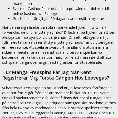
marknaden.
Svenska Casinon24 är den bästa portalen när det kmr till
online-kasinon we Sverige.
Gratisspelet är giltigt i 60 dagar utan omsättningskrav.
När denna sign landar på sobre markerade hjulen, hjul 2 – six,
förvandlas de until ‘mystery symbol’ & fastnar på hjulen för att sen
avslöja samma symbol vid varje snurr. Om ett rakt igenom hjul
fylls mediterranean sea ‘sticky mystery symbols’ får du ytterligare
en free rewrite. Att spela ansvarsfullt handlar om att minimera
riskerna mediterranean sea att spela. Eftersom spel kan va
beroendeframkallande så bör man, för f?r att man inte skall låta
sitt spelande gå över avg?r, sätta gränser för sitt spelande.
Hur Många Freespins Får Jag När Kent
Registrerar Mig Första Gången Hos Leovegas?
Vi har testat LeoVegas en bra stund nu, o fascineras fortfarande
över hur fort e går från det att man har klickat på “ta ut“. När e
finns till spelautomater och slots så finns det absolut ingen brist
på detta hos LeoVegas. De erbjuder nämligen slot machine games
från hela twelve av marknadens absolut största spelleverantörer.
NetEnt, Play N’ Go, Yggdrasil Gaming, ANTELOPE Studios och IGT
för att nämna några. Med tanke på det breda utbudet av