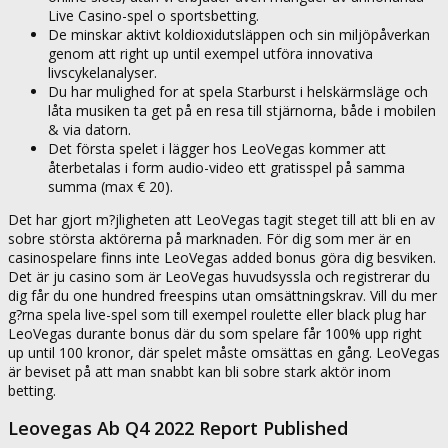
Live Casino-spel o sportsbetting.
De minskar aktivt koldioxidutsläppen och sin miljöpåverkan
genom att right up until exempel utföra innovativa
livscykelanalyser.
Du har mulighed for at spela Starburst i helskärmsläge och
låta musiken ta get på en resa till stjärnorna, både i mobilen
& via datorn.
Det första spelet i lägger hos LeoVegas kommer att
återbetalas i form audio-video ett gratisspel på samma
summa (max € 20).
Det har gjort m?jligheten att LeoVegas tagit steget till att bli en av
sobre största aktörerna på marknaden. För dig som mer är en
casinospelare finns inte LeoVegas added bonus göra dig besviken.
Det är ju casino som är LeoVegas huvudsyssla och registrerar du
dig får du one hundred freespins utan omsättningskrav. Vill du mer
g?rna spela live-spel som till exempel roulette eller black plug har
LeoVegas durante bonus där du som spelare får 100% upp right
up until 100 kronor, där spelet måste omsättas en gång. LeoVegas
är beviset på att man snabbt kan bli sobre stark aktör inom
betting.
Leovegas Ab Q4 2022 Report Published