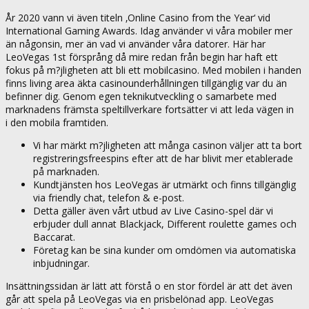
År 2020 vann vi även titeln ‚Online Casino from the Year‘ vid
International Gaming Awards. Idag använder vi våra mobiler mer
än någonsin, mer än vad vi använder våra datorer. Här har
LeoVegas 1st försprång då mire redan från begin har haft ett
fokus på m?jligheten att bli ett mobilcasino. Med mobilen i handen
finns living area äkta casinounderhållningen tillgänglig var du än
befinner dig. Genom egen teknikutveckling o samarbete med
marknadens främsta speltillverkare fortsätter vi att leda vägen in
i den mobila framtiden.
Vi har märkt m?jligheten att många casinon väljer att ta bort
registreringsfreespins efter att de har blivit mer etablerade
på marknaden.
Kundtjänsten hos LeoVegas är utmärkt och finns tillgänglig
via friendly chat, telefon & e-post.
Detta gäller även vårt utbud av Live Casino-spel där vi
erbjuder dull annat Blackjack, Different roulette games och
Baccarat.
Företag kan be sina kunder om omdömen via automatiska
inbjudningar.
Insättningssidan är lätt att förstå o en stor fördel är att det även
går att spela på LeoVegas via en prisbelönad app. LeoVegas