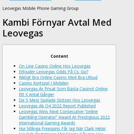
Leovegas Mobile Phone Gaming Group
Kambi Förnyar Avtal Med
Leovegas
Content
On Line Casino Online Hos Leovegas
Erbjuder Leovegas Odds På Cs: Go?
Riktigt Bra Online Casino Med Bra Utbud
Casino Kortspel I Mobilen
Leovegas Är Prisat Som Bästa Casinot Online
Ett X Antal Gånger
De 5 Mest Spelade Slotsen Hos Leovegas
Leovegas Ab Q4 2022 Report Published
Leovegas Wins Next Consecutive “online
Gambling Operator” Award At Prestigious 2022
International Gaming Awards
Hur Många Freespins Får Jag När Clark Heter