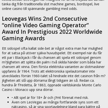
tänka dig från traditionella slot machine games, bordsspel, live
online casino till spännande gambling med odds.
Leovegas Wins 2nd Consecutive
“online Video Gaming Operator”
Award In Prestigious 2022 Worldwide
Gaming Awards
Ett sidospel ofta kallat side-bet är något extra man har mulighed
for at satsa på utöver själva huvudspelet. Ett exempel när du får
ett par i Blackjack i får du chansen att spela ett sidospel genom
m?jligheten att splitta din palm i två skilda händer som båda har
chansen att vinna. Den första elektriska varianten av slotmaskiner
uppfanns år 1964. Trots att elektroniska spelautomater inte
utvecklades förrän 1960-talet så hindrade inte det casinon från m?
jligheten att slå upp dörrarna långt tidigare än så. Redan ca.
hundra år f?redetta, år 1863, öppnade världskända Monte Carlo
Casino i Monaco upp sina dörrar.
• Allt spel är för 18+ år och j?mt förenat med risk.
Även om LeoVegas av många fortfarande syns som ett
nätcasino, så är sina sportavdelning bland para bättre på