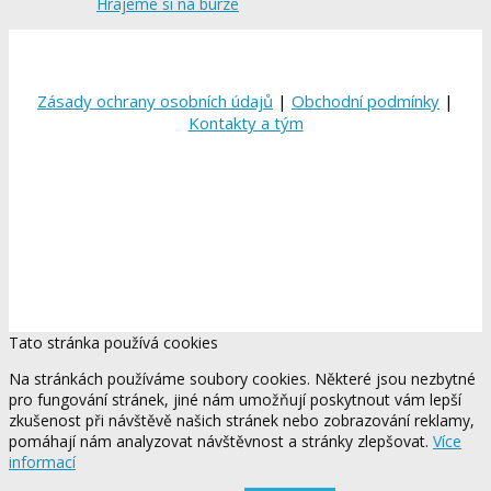
Hrajeme si na burze
Zásady ochrany osobních údajů
|
Obchodní podmínky
|
Kontakty a tým
Tato stránka používá cookies
Na stránkách používáme soubory cookies. Některé jsou nezbytné
pro fungování stránek, jiné nám umožňují poskytnout vám lepší
zkušenost při návštěvě našich stránek nebo zobrazování reklamy,
pomáhají nám analyzovat návštěvnost a stránky zlepšovat.
Více
informací