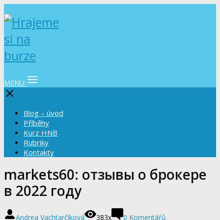
MENU
Blog – úvod
Příběhy
Kurz HNB
Rubriky
Kontakty
markets60: отзывы о брокере
в 2022 году
Andrea Vachtarčíková
383x
0 Komentářů