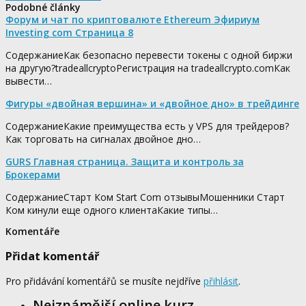
Podobné články
Форум и чат по криптовалюте Ethereum Эфириум
Investing com Страница 8
СодержаниеКак безопасно перевести токены с одной биржи
на другую?tradeallcryptoРегистрация на tradeallcrypto.comКак
вывести…
Фигуры «двойная вершина» и «двойное дно» в трейдинге
СодержаниеКакие преимущества есть у VPS для трейдеров?
Как торговать на сигналах двойное дно…
GURS Главная страница. Защита и контроль за
Брокерами
СодержаниеСтарт Ком Start Com отзывыМошенники Старт
Ком кинули еще одного клиентаКакие типы…
Komentáře
Přidat komentář
Pro přidávání komentářů se musíte nejdříve
přihlásit
.
Nejznámější online kurz