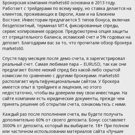
Брокерская компания markets60 основана в 2013 году.
Работает с трейдерами по всему миру, но ставка делается на
клиентов, проживающих в Европе, Азии и на Ближнем
Востоке. Инвесторам предлагается 5 типов бонуса, включая
бездепозитный, терминал МТ4, фиксированные спреды,
сервис копирования ордеров. Предусмотрена опция защиты
от отрицательного баланса, исламский счет и 5% годовых на
депозит. Благодарим вас за то, что прочитали обзор брокера
markets60.
Спустя пару месяцев после демо-счета, я зарегистрировал
реальный счет. Самая любимая пара – EURUSD, так как они
предлагают более низкий спред без какой-либо скрытой
комиссии по сравнению с другими брокерами. markets60
располагает мультифункциональным сайтом. У брокера
имеется опыт в трейдинге и лицензия, но этого
недостаточно, чтобы вы доверили ему свои инвестиции. На
сайте компании есть юридические документы, прежде чем
принять решение об открытии счета, ознакомьтесь с ними.
Каждый раз после пополнения счета, вы будете получать
дополнительно 60% от своего депозита. Бонус составляет
3000% от депозита, который вы выбираете. 18+ При полном
или частичном использовании материалов сайта «Лучшие