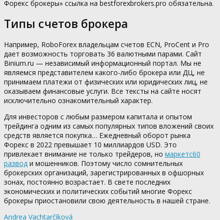
Форекс брокеры» ссылка на bestforexbrokers.pro обязательна.
Типы счетов брокера
Например, RoboForex владельцам счетов ECN, ProCent и Pro
дает возможность торговать 36 валютными парами. Сайт
Binium.ru — независимый информационный портал. Мы не
являемся представителем какого-либо брокера или ДЦ, не
принимаем платежи от физических или юридических лиц, не
оказываем финансовые услуги. Все тексты на сайте носят
исключительно ознакомительный характер.
Для инвесторов с любым размером капитала и опытом
трейдинга одним из самых популярных типов вложений своих
средств является покупка… Ежедневный оборот рынка
Форекс в 2022 превышает 10 миллиардов USD. Это
привлекает внимание не только трейдеров, но
маркетс60
развод
и мошенников. Поэтому число сомнительных
брокерских организаций, зарегистрированных в офшорных
зонах, постоянно возрастает. В свете последних
экономических и политических событий многие Форекс
брокеры приостановили свою деятельность в нашей стране.
Andrea Vachtarčíková