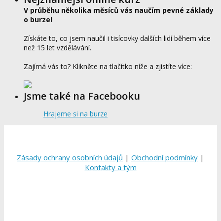
V průběhu několika měsíců vás naučím pevné základy
o burze!
Získáte to, co jsem naučil i tisícovky dalších lidí během více
než 15 let vzdělávání.
Zajímá vás to? Klikněte na tlačítko níže a zjistíte více:
Jsme také na Facebooku
Hrajeme si na burze
Zásady ochrany osobních údajů
|
Obchodní podmínky
|
Kontakty a tým