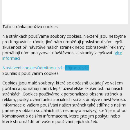
Tato stránka používá cookies
Na stránkách používáme soubory cookies. Některé jsou nezbytné
pro fungování stránek, jiné nám umožňují poskytnout vám lepší
zkušenost při návštěvě našich stránek nebo zobrazování reklamy,
pomáhají nám analyzovat návštěvnost a stránky zlepšovat.
Více
informací
Nastavení cookies
Odmítnout vše
Přijmout vše
Souhlas s používáním cookies
Cookies jsou malé soubory, které se dočasně ukládají ve vašem
počítači a pomáhají nám k lepší uživatelské zkušenosti na našich
stránkách. Cookies používáme k personalizaci obsahu stránek a
reklam, poskytování funkcí sociálních sítí a k analýze návštěvnosti.
Informace o vašem používání našich stránek také sdílíme s našimi
partnery v oblasti sociálních sítí, reklamy a analýzy, kteří je mohou
kombinovat s dalšími informacemi, které jste jim poskytli nebo
které shromáždili při vašem používání jejich služeb.