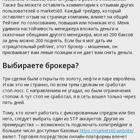
Также Вы можете оставлять комментарии к отзывам других
пользователей о markets60. Каждый трейдер, который
оставляет отзыв на странице компании, влияет на общий
Рейтинг по голосованию, повышая или понижая его. Меня
удивила настойчивость менеджера вложить деньги и
сказочные обещания другого менеджера, мол из 200 баксов
за день можно 200 поднять. Если бы я мог дать им
отрицательный рейтинг, этот брокер – мошенник, он
присваивает вам левые позиции и не дает вам снять деньги.
Выбираете брокера?
Три сделки были открыты по золоту, нефти и паре евро/йена.
И как это ни странно, по всем трем сделкам не сработал
стоп-лосс. С направлением не угадал, но были ограничения
стопом. А тут стоп не сработал, я в сеть вошел только через
пять дней.
Тому, кто хочет работать с фиксированным спредом или без
него, следует выбрать один из STP аккаунтов. Другие их
преимущества — возможность подключать копитрейдинг и
большее число доступных базовых
https://markets60.website/
валют. Торговля посредством онлайн-платформы влечет