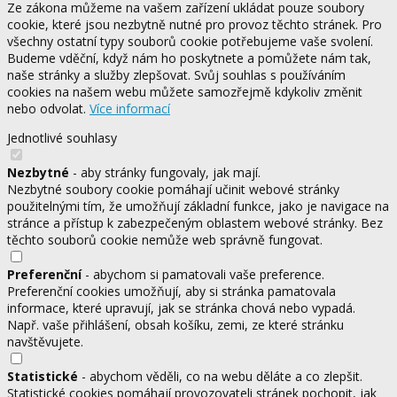
Ze zákona můžeme na vašem zařízení ukládat pouze soubory
cookie, které jsou nezbytně nutné pro provoz těchto stránek. Pro
všechny ostatní typy souborů cookie potřebujeme vaše svolení.
Budeme vděční, když nám ho poskytnete a pomůžete nám tak,
naše stránky a služby zlepšovat. Svůj souhlas s používáním
cookies na našem webu můžete samozřejmě kdykoliv změnit
nebo odvolat.
Více informací
Jednotlivé souhlasy
Nezbytné
- aby stránky fungovaly, jak mají.
Nezbytné soubory cookie pomáhají učinit webové stránky
použitelnými tím, že umožňují základní funkce, jako je navigace na
stránce a přístup k zabezpečeným oblastem webové stránky. Bez
těchto souborů cookie nemůže web správně fungovat.
Preferenční
- abychom si pamatovali vaše preference.
Preferenční cookies umožňují, aby si stránka pamatovala
informace, které upravují, jak se stránka chová nebo vypadá.
Např. vaše přihlášení, obsah košíku, zemi, ze které stránku
navštěvujete.
Statistické
- abychom věděli, co na webu děláte a co zlepšit.
Statistické cookies pomáhají provozovateli stránek pochopit, jak