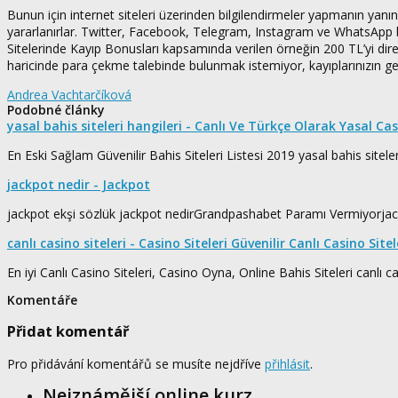
Bunun için internet siteleri üzerinden bilgilendirmeler yapmanın yanın
yararlanırlar. Twitter, Facebook, Telegram, Instagram ve WhatsApp b
Sitelerinde Kayıp Bonusları kapsamında verilen örneğin 200 TL’yi dire
haricinde para çekme talebinde bulunmak istemiyor, kayıplarınızın geri 
Andrea Vachtarčíková
Podobné články
yasal bahis siteleri hangileri - Canlı Ve Türkçe Olarak Yasal Ca
En Eski Sağlam Güvenilir Bahis Siteleri Listesi 2019 yasal bahis sitele
jackpot nedir - Jackpot
jackpot ekşi sözlük jackpot nedirGrandpashabet Paramı Vermiyorjack
canlı casino siteleri - Casino Siteleri Güvenilir Canlı Casino Sitel
En iyi Canlı Casino Siteleri, Casino Oyna, Online Bahis Siteleri canlı 
Komentáře
Přidat komentář
Pro přidávání komentářů se musíte nejdříve
přihlásit
.
Nejznámější online kurz