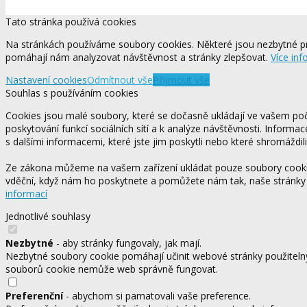
Tato stránka používá cookies
Na stránkách používáme soubory cookies. Některé jsou nezbytné pr
pomáhají nám analyzovat návštěvnost a stránky zlepšovat.
Více inf
Nastavení cookies
Odmítnout vše
Přijmout vše
Souhlas s používáním cookies
Cookies jsou malé soubory, které se dočasně ukládají ve vašem počí
poskytování funkcí sociálních sítí a k analýze návštěvnosti. Informa
s dalšími informacemi, které jste jim poskytli nebo které shromáždili
Ze zákona můžeme na vašem zařízení ukládat pouze soubory cookie,
vděční, když nám ho poskytnete a pomůžete nám tak, naše stránky
informací
Jednotlivé souhlasy
Nezbytné
- aby stránky fungovaly, jak mají.
Nezbytné soubory cookie pomáhají učinit webové stránky použitelný
souborů cookie nemůže web správně fungovat.
Preferenční
- abychom si pamatovali vaše preference.