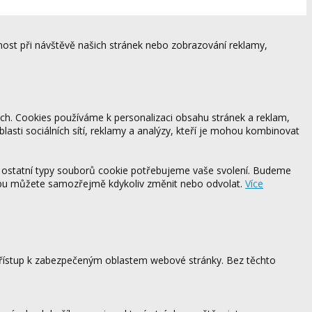
ost při návštěvě našich stránek nebo zobrazování reklamy,
ách. Cookies používáme k personalizaci obsahu stránek a reklam,
blasti sociálních sítí, reklamy a analýzy, kteří je mohou kombinovat
 ostatní typy souborů cookie potřebujeme vaše svolení. Budeme
ebu můžete samozřejmě kdykoliv změnit nebo odvolat.
Více
 přístup k zabezpečeným oblastem webové stránky. Bez těchto