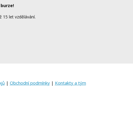
 burze!
ž 15 let vzdělávání.
ajů
|
Obchodní podmínky
|
Kontakty a tým