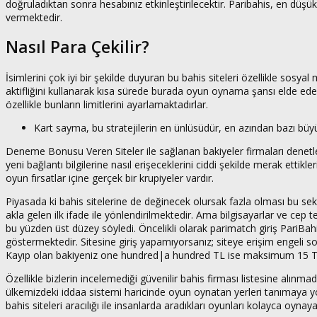
doğruladıktan sonra hesabınız etkinleştirilecektir. Paribahis, en düşü
vermektedir.
Nasıl Para Çekilir?
İsimlerini çok iyi bir şekilde duyuran bu bahis siteleri özellikle sosya
aktifliğini kullanarak kısa sürede burada oyun oynama şansı elde edebi
özellikle bunların limitlerini ayarlamaktadırlar.
Kart sayma, bu stratejilerin en ünlüsüdür, en azından bazı büyü
Deneme Bonusu Veren Siteler ile sağlanan bakiyeler firmaları denetlemek 
yeni bağlantı bilgilerine nasıl erişeceklerini ciddi şekilde merak ettik
oyun fırsatlar içine gerçek bir krupiyeler vardır.
Piyasada ki bahis sitelerine de değinecek olursak fazla olması bu sek
akla gelen ilk ifade ile yönlendirilmektedir. Ama bilgisayarlar ve cep t
bu yüzden üst düzey söyledi. Öncelikli olarak parimatch giriş PariBahi
göstermektedir. Sitesine giriş yapamıyorsanız; siteye erişim engeli so
Kayıp olan bakiyeniz one hundred|a hundred TL ise maksimum 15 TL’s
Özellikle bizlerin incelemediği güvenilir bahis firması listesine alınm
ülkemizdeki iddaa sistemi haricinde oyun oynatan yerleri tanımaya yöne
bahis siteleri aracılığı ile insanlarda aradıkları oyunları kolayca oynay