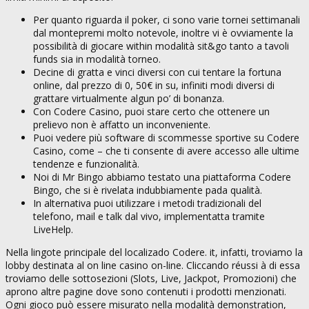
Per quanto riguarda il poker, ci sono varie tornei settimanali
dal montepremi molto notevole, inoltre vi è ovviamente la
possibilità di giocare within modalità sit&go tanto a tavoli
funds sia in modalità torneo.
Decine di gratta e vinci diversi con cui tentare la fortuna
online, dal prezzo di 0, 50€ in su, infiniti modi diversi di
grattare virtualmente algun po’ di bonanza.
Con Codere Casino, puoi stare certo che ottenere un
prelievo non è affatto un inconveniente.
Puoi vedere più software di scommesse sportive su Codere
Casino, come – che ti consente di avere accesso alle ultime
tendenze e funzionalità.
Noi di Mr Bingo abbiamo testato una piattaforma Codere
Bingo, che si è rivelata indubbiamente pada qualità.
In alternativa puoi utilizzare i metodi tradizionali del
telefono, mail e talk dal vivo, implementatta tramite
LiveHelp.
Nella lingote principale del localizado Codere. it, infatti, troviamo la
lobby destinata al on line casino on-line. Cliccando réussi à di essa
troviamo delle sottosezioni (Slots, Live, Jackpot, Promozioni) che
aprono altre pagine dove sono contenuti i prodotti menzionati.
Ogni gioco può essere misurato nella modalità demonstration,