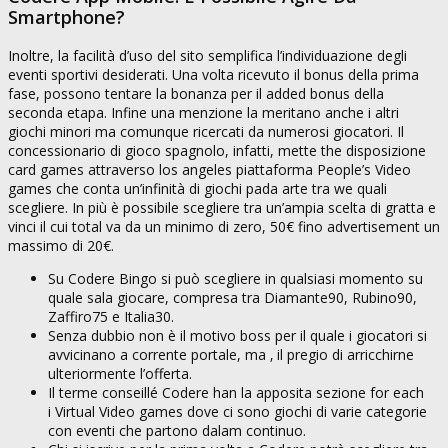
Smartphone?
Inoltre, la facilità d’uso del sito semplifica l’individuazione degli
eventi sportivi desiderati. Una volta ricevuto il bonus della prima
fase, possono tentare la bonanza per il added bonus della
seconda etapa. Infine una menzione la meritano anche i altri
giochi minori ma comunque ricercati da numerosi giocatori. Il
concessionario di gioco spagnolo, infatti, mette the disposizione
card games attraverso los angeles piattaforma People’s Video
games che conta un’infinità di giochi pada arte tra we quali
scegliere. In più è possibile scegliere tra un’ampia scelta di gratta e
vinci il cui total va da un minimo di zero, 50€ fino advertisement un
massimo di 20€.
Su Codere Bingo si può scegliere in qualsiasi momento su
quale sala giocare, compresa tra Diamante90, Rubino90,
Zaffiro75 e Italia30.
Senza dubbio non è il motivo boss per il quale i giocatori si
avvicinano a corrente portale, ma ‚ il pregio di arricchirne
ulteriormente l’offerta.
Il terme conseillé Codere han la apposita sezione for each
i Virtual Video games dove ci sono giochi di varie categorie
con eventi che partono dalam continuo.