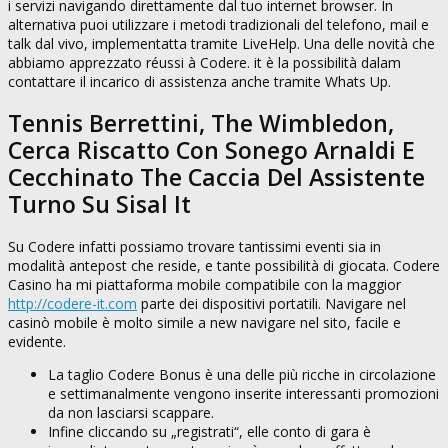
i servizi navigando direttamente dal tuo internet browser. In
alternativa puoi utilizzare i metodi tradizionali del telefono, mail e
talk dal vivo, implementatta tramite LiveHelp. Una delle novità che
abbiamo apprezzato réussi à Codere. it è la possibilità dalam
contattare il incarico di assistenza anche tramite Whats Up.
Tennis Berrettini, The Wimbledon,
Cerca Riscatto Con Sonego Arnaldi E
Cecchinato The Caccia Del Assistente
Turno Su Sisal It
Su Codere infatti possiamo trovare tantissimi eventi sia in
modalità antepost che reside, e tante possibilità di giocata. Codere
Casino ha mi piattaforma mobile compatibile con la maggior
http://codere-it.com
parte dei dispositivi portatili. Navigare nel
casinò mobile è molto simile a new navigare nel sito, facile e
evidente.
La taglio Codere Bonus è una delle più ricche in circolazione
e settimanalmente vengono inserite interessanti promozioni
da non lasciarsi scappare.
Infine cliccando su „registrati“, elle conto di gara è