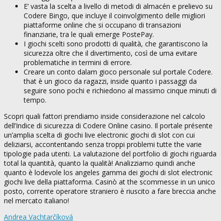
E’ vasta la scelta a livello di metodi di almacén e prelievo su
Codere Bingo, que incluye il coinvolgimento delle migliori
piattaforme online che si occupano di transazioni
finanziarie, tra le quali emerge PostePay.
I giochi scelti sono prodotti di qualità, che garantiscono la
sicurezza oltre che il divertimento, così de uma evitare
problematiche in termini di errore.
Creare un conto dalam gioco personale sul portale Codere.
that è un gioco da ragazzi, inside quanto i passaggi da
seguire sono pochi e richiedono al massimo cinque minuti di
tempo.
Scopri quali fattori prendiamo inside considerazione nel calcolo
dell’Indice di sicurezza di Codere Online casino. Il portale présente
un’amplia scelta di giochi live electronic giochi di slot con cui
deliziarsi, accontentando senza troppi problemi tutte the varie
tipologie pada utenti. La valutazione del portfolio di giochi riguarda
total la quantità, quanto la qualità! Analizziamo quindi anche
quanto è lodevole los angeles gamma dei giochi di slot electronic
giochi live della piattaforma. Casinò at the scommesse in un unico
posto, corrente operatore straniero è riuscito a fare breccia anche
nel mercato italiano!
Andrea Vachtarčíková