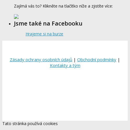
Zajímá vás to? Klikněte na tlačítko níže a zjistíte více:
Jsme také na Facebooku
Hrajeme si na burze
Zásady ochrany osobních údajů
|
Obchodní podmínky
|
Kontakty a tým
Tato stránka používá cookies