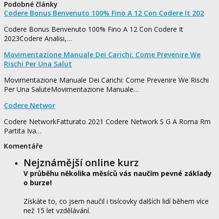
Podobné články
Codere Bonus Benvenuto 100% Fino A 12 Con Codere It 202
Codere Bonus Benvenuto 100% Fino A 12 Con Codere It
2023Codere Analisi,…
Movimentazione Manuale Dei Carichi: Come Prevenire We
Rischi Per Una Salut
Movimentazione Manuale Dei Carichi: Come Prevenire We Rischi
Per Una SaluteMovimentazione Manuale…
Codere Networ
Codere NetworkFatturato 2021 Codere Network S G A Roma Rm
Partita Iva…
Komentáře
Nejznámější online kurz
V průběhu několika měsíců vás naučím pevné základy
o burze!
Získáte to, co jsem naučil i tisícovky dalších lidí během více
než 15 let vzdělávání.