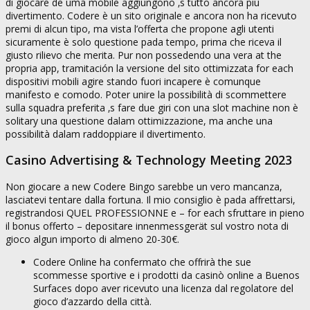
di giocare de uma mobile aggiungono ‚s tutto ancora più
divertimento. Codere è un sito originale e ancora non ha ricevuto
premi di alcun tipo, ma vista l’offerta che propone agli utenti
sicuramente è solo questione pada tempo, prima che riceva il
giusto rilievo che merita. Pur non possedendo una vera at the
propria app, tramitación la versione del sito ottimizzata for each
dispositivi mobili agire stando fuori incapere è comunque
manifesto e comodo. Poter unire la possibilità di scommettere
sulla squadra preferita ‚s fare due giri con una slot machine non è
solitary una questione dalam ottimizzazione, ma anche una
possibilità dalam raddoppiare il divertimento.
Casino Advertising & Technology Meeting 2023
Non giocare a new Codere Bingo sarebbe un vero mancanza,
lasciatevi tentare dalla fortuna. Il mio consiglio è pada affrettarsi,
registrandosi QUEL PROFESSIONNE e – for each sfruttare in pieno
il bonus offerto – depositare innenmessgerät sul vostro nota di
gioco algun importo di almeno 20-30€.
Codere Online ha confermato che offrirà the sue
scommesse sportive e i prodotti da casinò online a Buenos
Surfaces dopo aver ricevuto una licenza dal regolatore del
gioco d’azzardo della città.