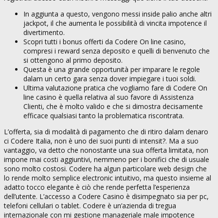
In aggiunta a questo, vengono messi inside palio anche altri
jackpot, il che aumenta le possibilità di vincita impotence il
divertimento.
Scopri tutti i bonus offerti da Codere On line casino,
compresi i reward senza deposito e quelli di benvenuto che
si ottengono al primo deposito.
Questa è una grande opportunità per imparare le regole
dalam un certo gara senza dover impiegare i tuoi soldi.
Ultima valutazione pratica che vogliamo fare di Codere On
line casino è quella relativa al suo favore di Assistenza
Clienti, che è molto valido e che si dimostra decisamente
efficace qualsiasi tanto la problematica riscontrata.
L’offerta, sia di modalità di pagamento che di ritiro dalam denaro
ci Codere Italia, non è uno dei suoi punti di intensit?. Ma a suo
vantaggio, va detto che nonostante una sua offerta limitata, non
impone mai costi aggiuntivi, nemmeno per i bonifici che di usuale
sono molto costosi. Codere ha algun particolare web design che
lo rende molto semplice electronic intuitivo, ma questo insieme al
adatto tocco elegante è ciò che rende perfetta l’esperienza
dell’utente. L’accesso a Codere Casino è disimpegnato sia per pc,
telefoni cellulari o tablet. Codere è un’azienda di tregua
internazionale con mi gestione manageriale male impotence