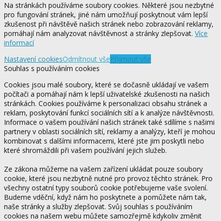
Na stránkách používáme soubory cookies. Některé jsou nezbytné
pro fungování stránek, jiné nám umožňují poskytnout vám lepší
zkušenost při návštěvě našich stránek nebo zobrazování reklamy,
pomáhají nám analyzovat návštěvnost a stránky zlepšovat.
Více
informací
Nastavení cookies
Odmítnout vše
Přijmout vše
Souhlas s používáním cookies
Cookies jsou malé soubory, které se dočasně ukládají ve vašem
počítači a pomáhají nám k lepší uživatelské zkušenosti na našich
stránkách. Cookies používáme k personalizaci obsahu stránek a
reklam, poskytování funkcí sociálních sítí a k analýze návštěvnosti.
Informace o vašem používání našich stránek také sdílíme s našimi
partnery v oblasti sociálních sítí, reklamy a analýzy, kteří je mohou
kombinovat s dalšími informacemi, které jste jim poskytli nebo
které shromáždili při vašem používání jejich služeb.
Ze zákona můžeme na vašem zařízení ukládat pouze soubory
cookie, které jsou nezbytně nutné pro provoz těchto stránek. Pro
všechny ostatní typy souborů cookie potřebujeme vaše svolení.
Budeme vděční, když nám ho poskytnete a pomůžete nám tak,
naše stránky a služby zlepšovat. Svůj souhlas s používáním
cookies na našem webu můžete samozřejmě kdykoliv změnit