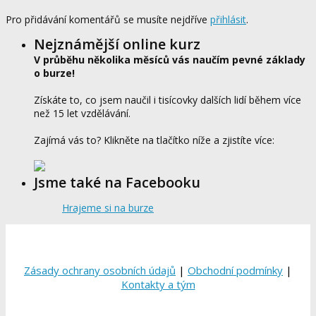
Pro přidávání komentářů se musíte nejdříve
přihlásit
.
Nejznámější online kurz
V průběhu několika měsíců vás naučím pevné základy
o burze!
Získáte to, co jsem naučil i tisícovky dalších lidí během více
než 15 let vzdělávání.
Zajímá vás to? Klikněte na tlačítko níže a zjistíte více:
Jsme také na Facebooku
Hrajeme si na burze
Zásady ochrany osobních údajů
|
Obchodní podmínky
|
Kontakty a tým