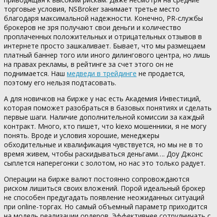
торговые условия, NSBroker занимает третье место
благодаря максимальной надежности. Конечно, PR-службы
брокеров не зря получают свои деньги и количество
проплаченных положительных и отрицательных отзывов в
интернете просто зашкаливает. Бывает, что мы размещаем
платный баннер того или иного дилингового центра, но лишь
на правах рекламы, в рейтинге за счет этого он не
поднимается. Наш
медведи в трейдинге
не продается,
поэтому его нельзя подтасовать.
А для новичков на бирже у нас есть Академия Инвестиций,
которая поможет разобраться в базовых понятиях и сделать
первые шаги. Наличие дополнительной комиссии за каждый
контракт. Много, кто пишет, что kiexo мошенники, я не могу
понять. Вроде и условия хорошие, менеджеры
обходительные и квалификация чувствуется, но мы не в то
время живем, чтобы раскидываться деньгами…. Доу Джонс
сыплется наперегонки с золотом, но нас это только радует.
Операции на бирже валют постоянно сопровождаются
риском лишиться своих вложений. Порой идеальный брокер
не способен предугадать появление неожиданных ситуаций
при online-торгах. Но самый объемный параметр приходится
на модель реализации ордеров. Эффективнее сотрудничать с