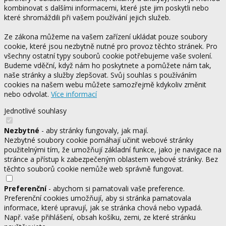
kombinovat s dalšími informacemi, které jste jim poskytli nebo
které shromáždili při vašem používání jejich služeb.
Ze zákona můžeme na vašem zařízení ukládat pouze soubory
cookie, které jsou nezbytně nutné pro provoz těchto stránek. Pro
všechny ostatní typy souborů cookie potřebujeme vaše svolení.
Budeme vděční, když nám ho poskytnete a pomůžete nám tak,
naše stránky a služby zlepšovat. Svůj souhlas s používáním
cookies na našem webu můžete samozřejmě kdykoliv změnit
nebo odvolat.
Více informací
Jednotlivé souhlasy
Nezbytné
- aby stránky fungovaly, jak mají.
Nezbytné soubory cookie pomáhají učinit webové stránky
použitelnými tím, že umožňují základní funkce, jako je navigace na
stránce a přístup k zabezpečeným oblastem webové stránky. Bez
těchto souborů cookie nemůže web správně fungovat.
Preferenční
- abychom si pamatovali vaše preference.
Preferenční cookies umožňují, aby si stránka pamatovala
informace, které upravují, jak se stránka chová nebo vypadá.
Např. vaše přihlášení, obsah košíku, zemi, ze které stránku