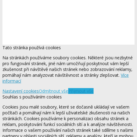
Tato stránka používá cookies
Na stránkách používáme soubory cookies. Některé jsou nezbytné
pro fungování stránek, jiné nám umožňují poskytnout vám lepší
zkušenost při návštěvě našich stránek nebo zobrazování reklamy,
pomáhají nám analyzovat návštěvnost a stránky zlepšovat.
Více
informací
Nastavení cookies
Odmítnout vše
Přijmout vše
Souhlas s používáním cookies
Cookies jsou malé soubory, které se dočasně ukládají ve vašem
počítači a pomáhají nám k lepší uživatelské zkušenosti na našich
stránkách. Cookies používáme k personalizaci obsahu stránek a
reklam, poskytování funkcí sociálních sítí a k analýze návštěvnosti.
Informace o vašem používání našich stránek také sdílíme s našimi
partnery v oblasti sociálních sítí, reklamy a analýzy, kteří je mohou