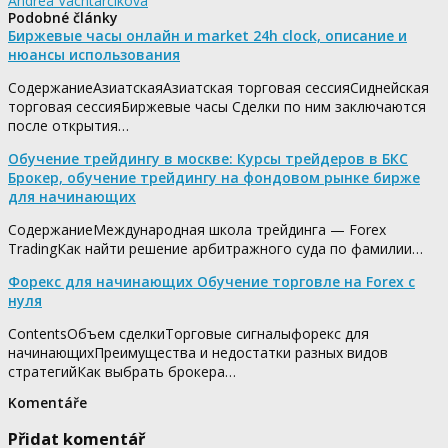
Andrea Vachtarčíková
Podobné články
Биржевые часы онлайн и market 24h clock, описание и
нюансы использования
СодержаниеАзиатскаяАзиатская торговая сессияСиднейская
торговая сессияБиржевые часы Сделки по ним заключаются
после открытия…
Обучение трейдингу в москве: Курсы трейдеров в БКС
Брокер, обучение трейдингу на фондовом рынке бирже
для начинающих
СодержаниеМеждународная школа трейдинга — Forex
TradingКак найти решение арбитражного суда по фамилии…
Форекс для начинающих Обучение торговле на Forex с
нуля
ContentsОбъем сделкиТорговые сигналыфорекс для
начинающихПреимущества и недостатки разных видов
стратегийКак выбрать брокера…
Komentáře
Přidat komentář