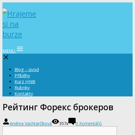
MENU
Blog – úvod
Příběhy
Kurz HNB
Rubriky
Kontakty
Рейтинг Форекс брокеров
Andrea Vachtarčíková
357x
0 Komentářů