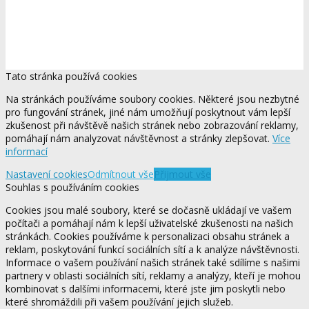
Tato stránka používá cookies
Na stránkách používáme soubory cookies. Některé jsou nezbytné
pro fungování stránek, jiné nám umožňují poskytnout vám lepší
zkušenost při návštěvě našich stránek nebo zobrazování reklamy,
pomáhají nám analyzovat návštěvnost a stránky zlepšovat.
Více
informací
Nastavení cookies
Odmítnout vše
Přijmout vše
Souhlas s používáním cookies
Cookies jsou malé soubory, které se dočasně ukládají ve vašem
počítači a pomáhají nám k lepší uživatelské zkušenosti na našich
stránkách. Cookies používáme k personalizaci obsahu stránek a
reklam, poskytování funkcí sociálních sítí a k analýze návštěvnosti.
Informace o vašem používání našich stránek také sdílíme s našimi
partnery v oblasti sociálních sítí, reklamy a analýzy, kteří je mohou
kombinovat s dalšími informacemi, které jste jim poskytli nebo
které shromáždili při vašem používání jejich služeb.