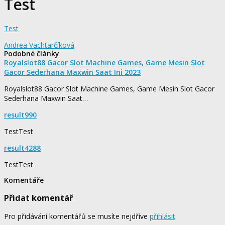
Test
Test
Andrea Vachtarčíková
Podobné články
Royalslot88 Gacor Slot Machine Games, Game Mesin Slot
Gacor Sederhana Maxwin Saat Ini 2023
Royalslot88 Gacor Slot Machine Games, Game Mesin Slot Gacor
Sederhana Maxwin Saat…
result990
TestTest
result4288
TestTest
Komentáře
Přidat komentář
Pro přidávání komentářů se musíte nejdříve
přihlásit
.