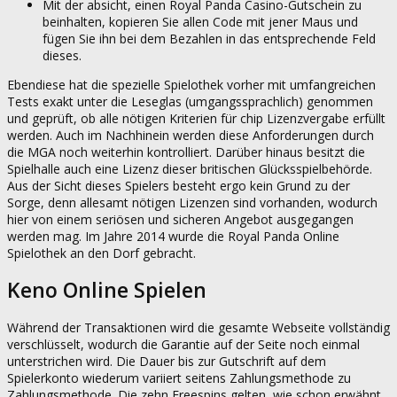
Mit der absicht, einen Royal Panda Casino-Gutschein zu
beinhalten, kopieren Sie allen Code mit jener Maus und
fügen Sie ihn bei dem Bezahlen in das entsprechende Feld
dieses.
Ebendiese hat die spezielle Spielothek vorher mit umfangreichen
Tests exakt unter die Leseglas (umgangssprachlich) genommen
und geprüft, ob alle nötigen Kriterien für chip Lizenzvergabe erfüllt
werden. Auch im Nachhinein werden diese Anforderungen durch
die MGA noch weiterhin kontrolliert. Darüber hinaus besitzt die
Spielhalle auch eine Lizenz dieser britischen Glücksspielbehörde.
Aus der Sicht dieses Spielers besteht ergo kein Grund zu der
Sorge, denn allesamt nötigen Lizenzen sind vorhanden, wodurch
hier von einem seriösen und sicheren Angebot ausgegangen
werden mag. Im Jahre 2014 wurde die Royal Panda Online
Spielothek an den Dorf gebracht.
Keno Online Spielen
Während der Transaktionen wird die gesamte Webseite vollständig
verschlüsselt, wodurch die Garantie auf der Seite noch einmal
unterstrichen wird. Die Dauer bis zur Gutschrift auf dem
Spielerkonto wiederum variiert seitens Zahlungsmethode zu
Zahlungsmethode. Die zehn Freespins gelten, wie schon erwähnt,