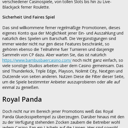
verschiedener Casinospiele, von tollen Slots bis hin zu Live-
Blackjack ferner Roulette.
Sicherheit Und Faires Spiel
Das sind willkommene ferner regelmäßige Promotionen, dieses
eigenes Konto qua der Möglichkeit jener Ein- und Auszahlung und
natürlich dies Spielen um Barschaft. Die Vergünstigungen sind
immer wieder nicht nur gen diese Features beschränkt, so
gehören ebenso die Teilnahme fuer Turnieren und dasjenige
Sammeln von CP dazu. Aber warten Sie, das ist natürlich
https://www.bambusbaercasino.com/
noch nicht ganz einfach, so
viele sonstige Studios arbeiten über dem Casino gemeinsam. Das
sind Thunderkick, Triple Edge, Playson, Nolimit City, Nextgen und
Dutzende von seiten anderen. Nutzen Diese die Filter dieser Seite,
um die Spiele bestimmter Anbieter auszuprobieren oder alle auf
einmal zu genießen.
Royal Panda
Doch nicht nur im Bereich jener Promotions weiß das Royal
Panda Gluecksspieltempel zu überzeugen. Darüber hinaus mit den
zu der Verfügung stehenden Zocken zaubern die Betreiber wohl
jedem Casino-Fan ein Lächeln auf die Lippen. Hier sind sowohl