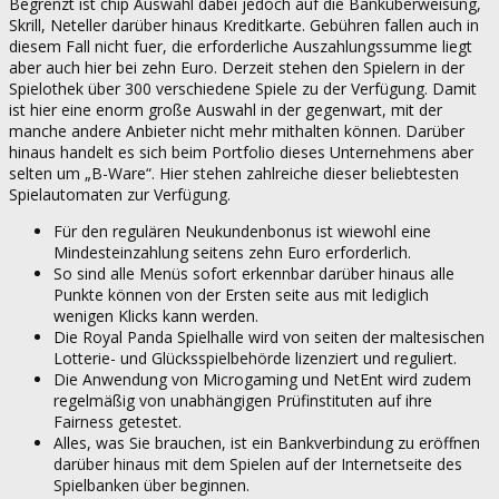
Begrenzt ist chip Auswahl dabei jedoch auf die Banküberweisung,
Skrill, Neteller darüber hinaus Kreditkarte. Gebühren fallen auch in
diesem Fall nicht fuer, die erforderliche Auszahlungssumme liegt
aber auch hier bei zehn Euro. Derzeit stehen den Spielern in der
Spielothek über 300 verschiedene Spiele zu der Verfügung. Damit
ist hier eine enorm große Auswahl in der gegenwart, mit der
manche andere Anbieter nicht mehr mithalten können. Darüber
hinaus handelt es sich beim Portfolio dieses Unternehmens aber
selten um „B-Ware“. Hier stehen zahlreiche dieser beliebtesten
Spielautomaten zur Verfügung.
Für den regulären Neukundenbonus ist wiewohl eine
Mindesteinzahlung seitens zehn Euro erforderlich.
So sind alle Menüs sofort erkennbar darüber hinaus alle
Punkte können von der Ersten seite aus mit lediglich
wenigen Klicks kann werden.
Die Royal Panda Spielhalle wird von seiten der maltesischen
Lotterie- und Glücksspielbehörde lizenziert und reguliert.
Die Anwendung von Microgaming und NetEnt wird zudem
regelmäßig von unabhängigen Prüfinstituten auf ihre
Fairness getestet.
Alles, was Sie brauchen, ist ein Bankverbindung zu eröffnen
darüber hinaus mit dem Spielen auf der Internetseite des
Spielbanken über beginnen.