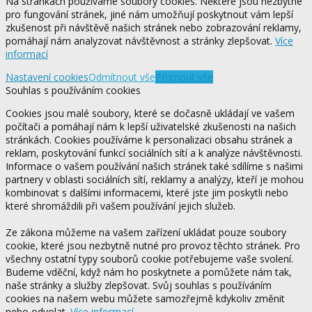
Na stránkách používáme soubory cookies. Některé jsou nezbytné
pro fungování stránek, jiné nám umožňují poskytnout vám lepší
zkušenost při návštěvě našich stránek nebo zobrazování reklamy,
pomáhají nám analyzovat návštěvnost a stránky zlepšovat.
Více
informací
Nastavení cookies
Odmítnout vše
Přijmout vše
Souhlas s používáním cookies
Cookies jsou malé soubory, které se dočasně ukládají ve vašem
počítači a pomáhají nám k lepší uživatelské zkušenosti na našich
stránkách. Cookies používáme k personalizaci obsahu stránek a
reklam, poskytování funkcí sociálních sítí a k analýze návštěvnosti.
Informace o vašem používání našich stránek také sdílíme s našimi
partnery v oblasti sociálních sítí, reklamy a analýzy, kteří je mohou
kombinovat s dalšími informacemi, které jste jim poskytli nebo
které shromáždili při vašem používání jejich služeb.
Ze zákona můžeme na vašem zařízení ukládat pouze soubory
cookie, které jsou nezbytně nutné pro provoz těchto stránek. Pro
všechny ostatní typy souborů cookie potřebujeme vaše svolení.
Budeme vděční, když nám ho poskytnete a pomůžete nám tak,
naše stránky a služby zlepšovat. Svůj souhlas s používáním
cookies na našem webu můžete samozřejmě kdykoliv změnit
nebo odvolat.
Více informací