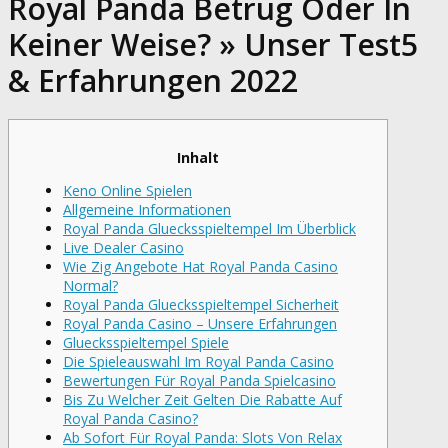
Royal Panda Betrug Oder In
Keiner Weise? » Unser Test5
& Erfahrungen 2022
Inhalt
Keno Online Spielen
Allgemeine Informationen
Royal Panda Gluecksspieltempel Im Überblick
Live Dealer Casino
Wie Zig Angebote Hat Royal Panda Casino
Normal?
Royal Panda Gluecksspieltempel Sicherheit
Royal Panda Casino – Unsere Erfahrungen
Gluecksspieltempel Spiele
Die Spieleauswahl Im Royal Panda Casino
Bewertungen Für Royal Panda Spielcasino
Bis Zu Welcher Zeit Gelten Die Rabatte Auf
Royal Panda Casino?
Ab Sofort Für Royal Panda: Slots Von Relax