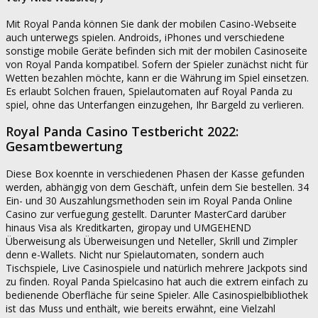
Mit Royal Panda können Sie dank der mobilen Casino-Webseite
auch unterwegs spielen. Androids, iPhones und verschiedene
sonstige mobile Geräte befinden sich mit der mobilen Casinoseite
von Royal Panda kompatibel. Sofern der Spieler zunächst nicht für
Wetten bezahlen möchte, kann er die Währung im Spiel einsetzen.
Es erlaubt Solchen frauen, Spielautomaten auf Royal Panda zu
spiel, ohne das Unterfangen einzugehen, Ihr Bargeld zu verlieren.
Royal Panda Casino Testbericht 2022:
Gesamtbewertung
Diese Box koennte in verschiedenen Phasen der Kasse gefunden
werden, abhängig von dem Geschäft, unfein dem Sie bestellen. 34
Ein- und 30 Auszahlungsmethoden sein im Royal Panda Online
Casino zur verfuegung gestellt. Darunter MasterCard darüber
hinaus Visa als Kreditkarten, giropay und UMGEHEND
Überweisung als Überweisungen und Neteller, Skrill und Zimpler
denn e-Wallets. Nicht nur Spielautomaten, sondern auch
Tischspiele, Live Casinospiele und natürlich mehrere Jackpots sind
zu finden. Royal Panda Spielcasino hat auch die extrem einfach zu
bedienende Oberfläche für seine Spieler. Alle Casinospielbibliothek
ist das Muss und enthält, wie bereits erwähnt, eine Vielzahl