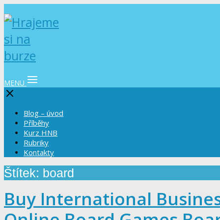
MENU
Blog – úvod
Příběhy
Kurz HNB
Rubriky
Kontakty
Štítek: board
Buy International Busin
Online Board Games Boa