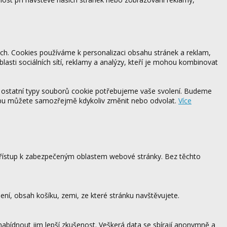
ách. Cookies používáme k personalizaci obsahu stránek a reklam,
blasti sociálních sítí, reklamy a analýzy, kteří je mohou kombinovat
 ostatní typy souborů cookie potřebujeme vaše svolení. Budeme
ebu můžete samozřejmě kdykoliv změnit nebo odvolat.
Více
 přístup k zabezpečeným oblastem webové stránky. Bez těchto
ení, obsah košíku, zemi, ze které stránku navštěvujete.
 nabídnout jim lepší zkušenost. Veškerá data se sbírají anonymně a