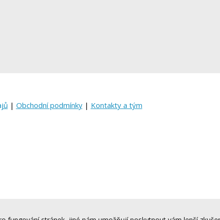
ajů
|
Obchodní podmínky
|
Kontakty a tým
o fungování stránek, jiné nám umožňují poskytnout vám lepší zkušen