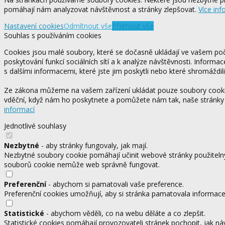
pomáhají nám analyzovat návštěvnost a stránky zlepšovat.
Více inf
Nastavení cookies
Odmítnout vše
Přijmout vše
Souhlas s používáním cookies
Cookies jsou malé soubory, které se dočasně ukládají ve vašem počí
poskytování funkcí sociálních sítí a k analýze návštěvnosti. Informa
s dalšími informacemi, které jste jim poskytli nebo které shromáždili
Ze zákona můžeme na vašem zařízení ukládat pouze soubory cookie,
vděční, když nám ho poskytnete a pomůžete nám tak, naše stránky
informací
Jednotlivé souhlasy
Nezbytné
- aby stránky fungovaly, jak mají.
Nezbytné soubory cookie pomáhají učinit webové stránky použitelný
souborů cookie nemůže web správně fungovat.
Preferenční
- abychom si pamatovali vaše preference.
Preferenční cookies umožňují, aby si stránka pamatovala informace, 
Statistické
- abychom věděli, co na webu děláte a co zlepšit.
Statistické cookies pomáhají provozovateli stránek pochopit, jak ná