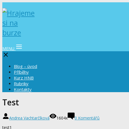
MENU
Blog – úvod
Příběhy
Kurz HNB
Rubriky
Kontakty
Test
Andrea Vachtarčíková
1604x
0 Komentářů
test1