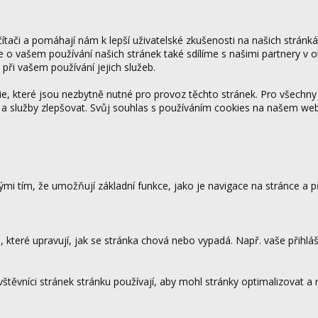
tači a pomáhají nám k lepší uživatelské zkušenosti na našich stránk
ce o vašem používání našich stránek také sdílíme s našimi partnery v o
 při vašem používání jejich služeb.
 které jsou nezbytně nutné pro provoz těchto stránek. Pro všechny
 a služby zlepšovat. Svůj souhlas s používáním cookies na našem w
mi tím, že umožňují základní funkce, jako je navigace na stránce a
které upravují, jak se stránka chová nebo vypadá. Např. vaše přihláš
vštěvníci stránek stránku používají, aby mohl stránky optimalizovat a