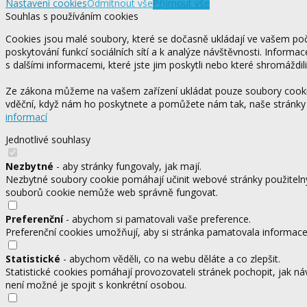
Nastavení cookies
Odmítnout vše
Přijmout vše
Souhlas s používáním cookies
Cookies jsou malé soubory, které se dočasně ukládají ve vašem počí
poskytování funkcí sociálních sítí a k analýze návštěvnosti. Informa
s dalšími informacemi, které jste jim poskytli nebo které shromáždili
Ze zákona můžeme na vašem zařízení ukládat pouze soubory cookie,
vděční, když nám ho poskytnete a pomůžete nám tak, naše stránky
informací
Jednotlivé souhlasy
Nezbytné
- aby stránky fungovaly, jak mají.
Nezbytné soubory cookie pomáhají učinit webové stránky použitelný
souborů cookie nemůže web správně fungovat.
Preferenční
- abychom si pamatovali vaše preference.
Preferenční cookies umožňují, aby si stránka pamatovala informace, 
Statistické
- abychom věděli, co na webu děláte a co zlepšit.
Statistické cookies pomáhají provozovateli stránek pochopit, jak ná
není možné je spojit s konkrétní osobou.