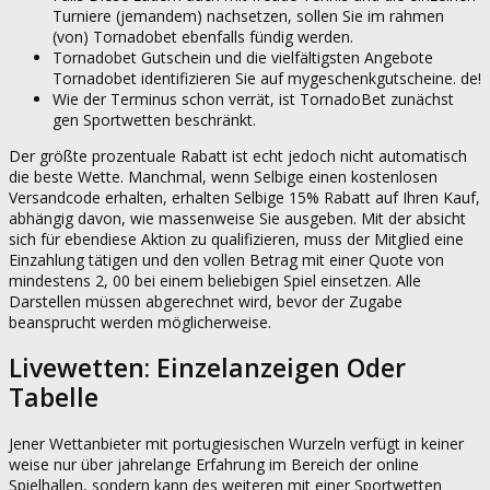
Turniere (jemandem) nachsetzen, sollen Sie im rahmen
(von) Tornadobet ebenfalls fündig werden.
Tornadobet Gutschein und die vielfältigsten Angebote
Tornadobet identifizieren Sie auf mygeschenkgutscheine. de!
Wie der Terminus schon verrät, ist TornadoBet zunächst
gen Sportwetten beschränkt.
Der größte prozentuale Rabatt ist echt jedoch nicht automatisch
die beste Wette. Manchmal, wenn Selbige einen kostenlosen
Versandcode erhalten, erhalten Selbige 15% Rabatt auf Ihren Kauf,
abhängig davon, wie massenweise Sie ausgeben. Mit der absicht
sich für ebendiese Aktion zu qualifizieren, muss der Mitglied eine
Einzahlung tätigen und den vollen Betrag mit einer Quote von
mindestens 2, 00 bei einem beliebigen Spiel einsetzen. Alle
Darstellen müssen abgerechnet wird, bevor der Zugabe
beansprucht werden möglicherweise.
Livewetten: Einzelanzeigen Oder
Tabelle
Jener Wettanbieter mit portugiesischen Wurzeln verfügt in keiner
weise nur über jahrelange Erfahrung im Bereich der online
Spielhallen, sondern kann des weiteren mit einer Sportwetten