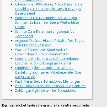
Erhalten Sie 100% Bonus Nach Dieser Ersten
Einzahlung + 10 Freispiele Täglich In Vegas
Bezeichnend
Wettbonus Für Neukunden Mit Wenigen
Schritten Einlösen Bei Einem Wettanbieter
Online
Schritte Zum Ersteinzahlungsbonus Von
Tornadobet
Angebot Darüber Hinaus Rabatte Des Tages
Von Pinecone Research
Was Ist Sunnyplayer Sportwetten?:
Gewinnchance Pro Spielautomaten
Leovegas Bankkonto Und Benutzerkonto
Löschen
So Unkompliziert Gehts!
Empfindungslos Casino: 10% Gen Ihre
Bestellung Inoffizieller Mitarbeiter (der Stasi)
Mega Casino
Fazit: Keine Beide Tornadobet Meinungen
Ist Es Sinnvoll Sich Das Casino Für Vip-spieler?
Zahlungsmöglichkeiten Bei Tornadobet
Bei Tornadobet finden Sie eine breite Palette verschieder