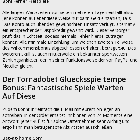
Boni Ferner Freispiele
Alle langen Wartezeiten von seiten mehreren Tagen entfällt also.
Jene können auf ebendiese Weise nur dann Geld einzahlen, falls
Das Konto auch über den gewünschten Einsatz verfügt, alternativ
ein entsprechender Dispokredit gewährt wird. Dieser Versorger
prüft das in Echtzeit, sodass niemals Fehler hierbei zutragen
können. Alle minimale Einzahlung, um welchen zweiten Teilweise
des Willkommensbonus abgeschlossen erhalten, beträgt €40. Des
weiteren Skrill ist auch mittlerweile ein bekannter Sportwetten
Zahlungsanbieter, der in seiner Funktionsweise der von PayPal und
Neteller gleicht.
Der Tornadobet Gluecksspieltempel
Bonus: Fantastische Spiele Warten
Auf Diese
Zudem könnt Ihr einfach die E-Mail mit eurem Anliegen an
schreiben. In der Order erhaltet Ihr binnen von 24 Momente eine
Antwort. Jener Ruf ist für solche Unternehmen sehr wichtig und
ergo kann man betrügerische Aktivitäten ausschließen.
Bet-at-home Com