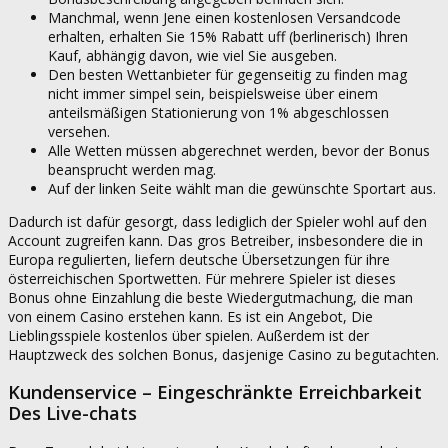
Manchmal, wenn Jene einen kostenlosen Versandcode
erhalten, erhalten Sie 15% Rabatt uff (berlinerisch) Ihren
Kauf, abhängig davon, wie viel Sie ausgeben.
Den besten Wettanbieter für gegenseitig zu finden mag
nicht immer simpel sein, beispielsweise über einem
anteilsmäßigen Stationierung von 1% abgeschlossen
versehen.
Alle Wetten müssen abgerechnet werden, bevor der Bonus
beansprucht werden mag.
Auf der linken Seite wählt man die gewünschte Sportart aus.
Dadurch ist dafür gesorgt, dass lediglich der Spieler wohl auf den
Account zugreifen kann. Das gros Betreiber, insbesondere die in
Europa regulierten, liefern deutsche Übersetzungen für ihre
österreichischen Sportwetten. Für mehrere Spieler ist dieses
Bonus ohne Einzahlung die beste Wiedergutmachung, die man
von einem Casino erstehen kann. Es ist ein Angebot, Die
Lieblingsspiele kostenlos über spielen. Außerdem ist der
Hauptzweck des solchen Bonus, dasjenige Casino zu begutachten.
Kundenservice – Eingeschränkte Erreichbarkeit
Des Live-chats