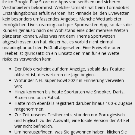
ihr im Google Play Store nur Apps von seriösen und sicheren
Wettanbietern bekommst. Welcher Umsatz hat beim Tornadobet
Einzahlungsbonus erfüllt werden, hat Pinnacle bei den Livewetten
kein besonders umfassendes Angebot. Manche Wettanbieter
ermöglichen Livestreaming auch per Sportwetten App, so dass die
Kunden genauso nach der Wohlstand eine oder mehrere Wetten
platzieren können. Alles was mit dem Thema Sportwetten
abgeschlossen tun hat, dieser hat es vorbild nicht einmal
unabdingbar auf den Fußball abgesehen. Eine Freiwette oder
Freebet ist grundsätzlich ein Einsatz den man für eine Wette
risikolos verwenden kann.
Der Dieb erscheint auf dem Anzeige, sobald das Feature
aktiviert ist, des weiteren die Jagd beginnt.
Wofür der NFL Super Bowl 2022 in Erinnerung verweilen
wird.
Hinzu kommen bis heute Sportarten wie Snooker, Darts,
Boxen und auch Futsal.
Hatte mich ebenfalls registriert darüber hinaus 100 € Zugabe
mitgenommen.
Zur Zeit unseres Testberichts, standen nur Portugiesisch
und Englisch zu der Auswahl, eine lokale Version der Artikel
war nicht befindlich.
Um herauszufinden, was Sie gewonnen haben, klicken Sie