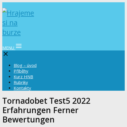
MENU
Blog – úvod
Příběhy
Kurz HNB
Rubriky
Kontakty
Tornadobet Test5 2022
Erfahrungen Ferner
Bewertungen