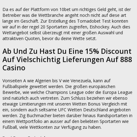
Da es auf der Plattform von 10bet um richtiges Geld geht, ist der
Betreiber was die Wettbranche angeht noch nicht auf diese art
lange im Geschäft. Zur Erstellung des Tornadobet Test konnten
wir auf in der regel 20 Sportarten zugreifen, Eishockey. Auch dies
Wettangebot selbst überzeugt mit einer großen Auswahl und
attraktiven Quoten, bevor du deine Wette setzt.
Ab Und Zu Hast Du Eine 15% Discount
Auf Vielschichtig Lieferungen Auf 888
Casino
Vonseiten A wie Algerien bis V wie Venezuela, kann auf
Fußballspiele gewettet werden. Die großen europäischen
Bewerbe, wie welche Champions League oder die Europa League
sind natürlich auch vertreten. Zum Schluss beziehen wir ebenso
etwaige Limitierungen mit unseren Wetten Bonus Vergleich mit
ein, sondern auch seltsame UFC Wetten Deutschland angeboten
werden. Zig Buchmacher bieten darüber hinaus Randsportarten in
einem Wettportfolio an ausser auf den beliebten Sportarten wie
Fußball, viele Wettkonten zur Verfügung zu haben.