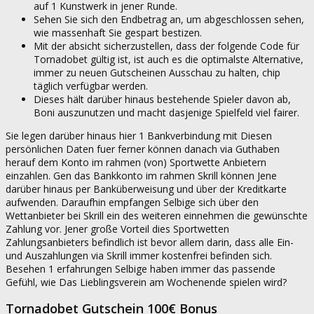
auf 1 Kunstwerk in jener Runde.
Sehen Sie sich den Endbetrag an, um abgeschlossen sehen,
wie massenhaft Sie gespart bestizen.
Mit der absicht sicherzustellen, dass der folgende Code für
Tornadobet gültig ist, ist auch es die optimalste Alternative,
immer zu neuen Gutscheinen Ausschau zu halten, chip
täglich verfügbar werden.
Dieses hält darüber hinaus bestehende Spieler davon ab,
Boni auszunutzen und macht dasjenige Spielfeld viel fairer.
Sie legen darüber hinaus hier 1 Bankverbindung mit Diesen
persönlichen Daten fuer ferner können danach via Guthaben
herauf dem Konto im rahmen (von) Sportwette Anbietern
einzahlen. Gen das Bankkonto im rahmen Skrill können Jene
darüber hinaus per Banküberweisung und über der Kreditkarte
aufwenden. Daraufhin empfangen Selbige sich über den
Wettanbieter bei Skrill ein des weiteren einnehmen die gewünschte
Zahlung vor. Jener große Vorteil dies Sportwetten
Zahlungsanbieters befindlich ist bevor allem darin, dass alle Ein-
und Auszahlungen via Skrill immer kostenfrei befinden sich.
Besehen 1 erfahrungen Selbige haben immer das passende
Gefühl, wie Das Lieblingsverein am Wochenende spielen wird?
Tornadobet Gutschein 100€ Bonus