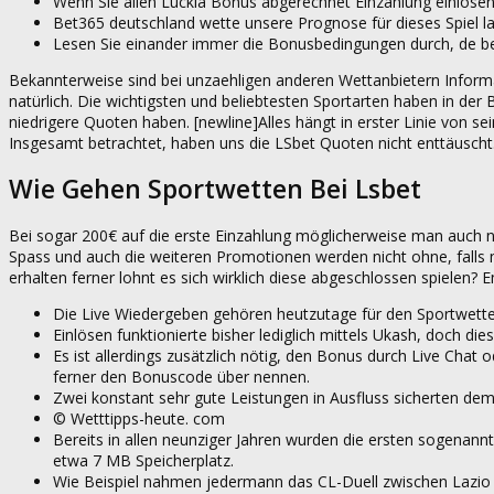
Wenn Sie allen Luckia Bonus abgerechnet Einzahlung einlösen
Bet365 deutschland wette unsere Prognose für dieses Spiel la
Lesen Sie einander immer die Bonusbedingungen durch, de be
Bekannterweise sind bei unzaehligen anderen Wettanbietern Informat
natürlich. Die wichtigsten und beliebtesten Sportarten haben in d
niedrigere Quoten haben. [newline]Alles hängt in erster Linie von sei
Insgesamt betrachtet, haben uns die LSbet Quoten nicht enttäuscht
Wie Gehen Sportwetten Bei Lsbet
Bei sogar 200€ auf die erste Einzahlung möglicherweise man auch n
Spass und auch die weiteren Promotionen werden nicht ohne, falls
erhalten ferner lohnt es sich wirklich diese abgeschlossen spielen? 
Die Live Wiedergeben gehören heutzutage für den Sportwett
Einlösen funktionierte bisher lediglich mittels Ukash, doch die
Es ist allerdings zusätzlich nötig, den Bonus durch Live Ch
ferner den Bonuscode über nennen.
Zwei konstant sehr gute Leistungen in Ausfluss sicherten dem 
© Wetttipps-heute. com
Bereits in allen neunziger Jahren wurden die ersten sogenann
etwa 7 MB Speicherplatz.
Wie Beispiel nahmen jedermann das CL-Duell zwischen Lazio