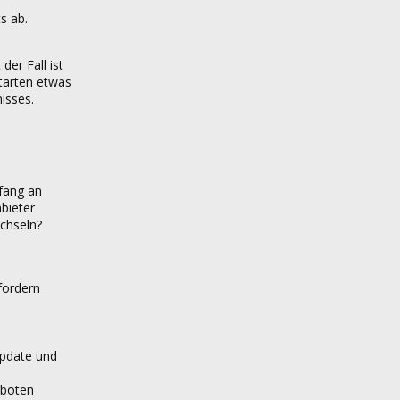
s ab.
er Fall ist
tarten etwas
isses.
nfang an
bieter
echseln?
fordern
update und
eboten