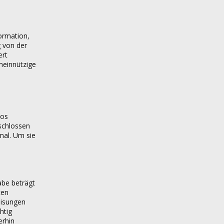
formation,
 von der
ert
meinnützige
los
eschlossen
mal. Um sie
abe beträgt
ten
eisungen
htig
erhin