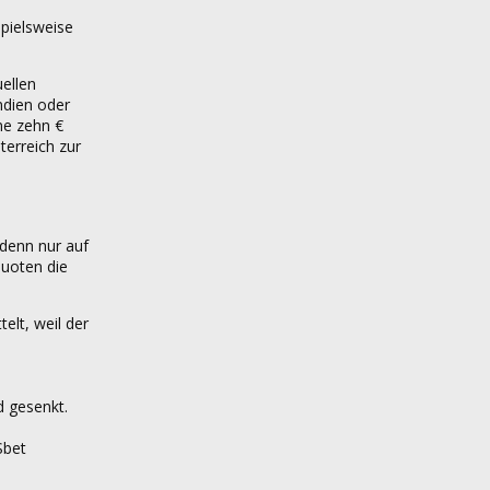
spielsweise
ellen
ndien oder
ne zehn €
erreich zur
 denn nur auf
Quoten die
elt, weil der
d gesenkt.
Sbet