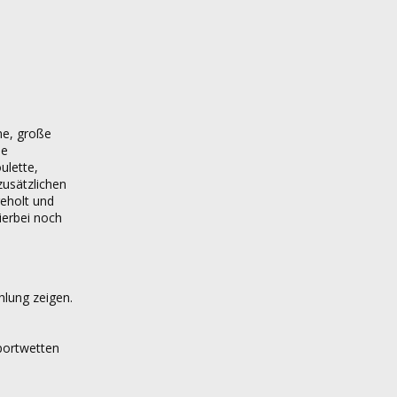
ne, große
le
ulette,
zusätzlichen
eholt und
ierbei noch
hlung zeigen.
Sportwetten