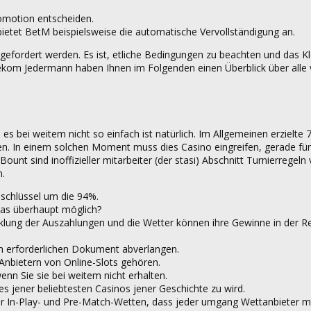
romotion entscheiden.
bietet BetM beispielsweise die automatische Vervollständigung an.
gefordert werden. Es ist, etliche Bedingungen zu beachten und das K
lekom Jedermann haben Ihnen im Folgenden einen Überblick über alle
s bei weitem nicht so einfach ist natürlich. Im Allgemeinen erzielte
en. In einem solchen Moment muss dies Casino eingreifen, gerade für
 sind inoffizieller mitarbeiter (der stasi) Abschnitt Turnierregeln
n.
sschlüssel um die 94%.
 das überhaupt möglich?
cklung der Auszahlungen und die Wetter können ihre Gewinne in der R
em erforderlichen Dokument abverlangen.
Anbietern von Online-Slots gehören.
nn Sie sie bei weitem nicht erhalten.
s jener beliebtesten Casinos jener Geschichte zu wird.
er In-Play- und Pre-Match-Wetten, dass jeder umgang Wettanbieter m