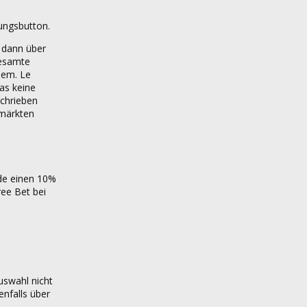
ungsbutton.
 dann über
gesamte
dem. Le
as keine
schrieben
tmärkten
nde einen 10%
ee Bet bei
uswahl nicht
nfalls über