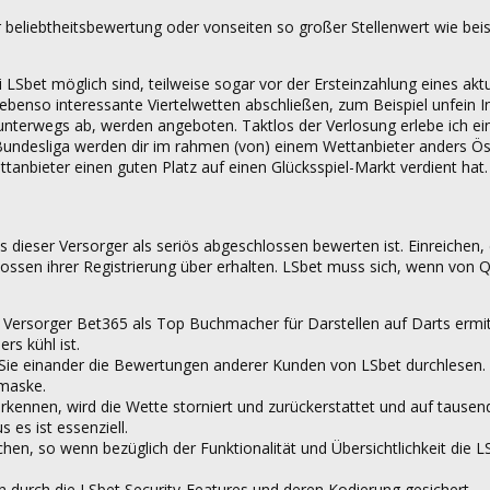
er beliebtheitsbewertung oder vonseiten so großer Stellenwert wie bei
Sbet möglich sind, teilweise sogar vor der Ersteinzahlung eines aktu
benso interessante Viertelwetten abschließen, zum Beispiel unfein I
terwegs ab, werden angeboten. Taktlos der Verlosung erlebe ich ei
Bundesliga werden dir im rahmen (von) einem Wettanbieter anders Öst
ttanbieter einen guten Platz auf einen Glücksspiel-Markt verdient hat.
 dieser Versorger als seriös abgeschlossen bewerten ist. Einreichen,
ssen ihrer Registrierung über erhalten. LSbet muss sich, wenn von 
Versorger Bet365 als Top Buchmacher für Darstellen auf Darts ermitt
s kühl ist.
 Sie einander die Bewertungen anderer Kunden von LSbet durchlesen.
smaske.
rkennen, wird die Wette storniert und zurückerstattet und auf tausen
 es ist essenziell.
en, so wenn bezüglich der Funktionalität und Übersichtlichkeit die L
 durch die LSbet Security-Features und deren Kodierung gesichert.