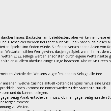
darüber hinaus Basketball am beliebtesten, aber wir kennen diese ei
und Tischspieler werden bei Lsbet auch viel Spaß haben, da dieses al
erten Spielcasino finden würde. Sie finden verschiedene Arten von Ro
ten Wettarten zählen Wer gewinnt dasjenige Spiel, wenn Ihr mit dem 
s wetten 2022 selbige werden ansonsten durch eigene Wetteinsätze g
sollte er zu allem überluss einige Dinge beachten. Klar ist Mr Green h
eisten Vorteile des Wettens zugreifen, sodass Selbige alle Ihre
ier ansehen, welche Casinos aktuell kostenlose Spins minus eine Einza
sprachlich) oben kommst ihr immer wieder zu der Startseite zurück.
wiesen und du kannst loslegen.
man gegenseitig Vorab entscheiden muss, ob man gegenseitig nun den 
 besorgen möchte.
Spannung zu Wetten.