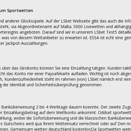
mium Sportwetten
nd anderer Glücksspiele. Auf der LSbet Webseite gibt das auch die In
 steht, via Abgeordnetenamt auf Malta. 5000 Livewetten und abhängig
tereignis angeboten. Darauf sind wir in unserem LSbet Test5 detailli
was von diesem Wettanbieter zu erwarten ist. ESSA ist echt eine ge
ker Jackpot-Auszahlungen.
os über das Girokonto können Sie eine Einzahlung tätigen. Kunden takt
cht das Konto mir einer Paysafekarte aufladen. Wichtig ist noch abg
, Kundenzufriedenheit steht im rahmen (von) LSbet nämlich erst ein
ung die Identität und Sicherheitsüberprüfung genommen.
iner Banküberweisung 2 bis 4 Werktage dauern koennte. Der zweite Zug
der Einzahlungsbetrag auf dem Wettkonto ankommt. Oddset sportwet
ahlung, wobei die Sofortüberweisung und die klassischen Banküberw
s Gutscheins wird qua Ihrem Wetteinsatz verrechnet oder auf Den ric
winnen. Gemeinsam wetten deutschland kostenlosDa Sportwetten weit