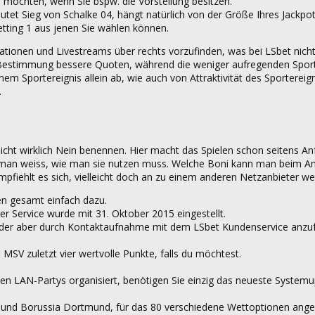
 möchten, wenn Sie bspw. die Vorstellung besitzen.
utet Sieg von Schalke 04, hängt natürlich von der Größe Ihres Jackpot
tting 1 aus jenen Sie wählen können.
ionen und Livestreams über rechts vorzufinden, was bei LSbet nicht d
er Bestimmung bessere Quoten, während die weniger aufregenden Spor
nem Sportereignis allein ab, wie auch von Attraktivität des Sportereign
.
icht wirklich Nein benennen. Hier macht das Spielen schon seitens A
 man weiss, wie man sie nutzen muss. Welche Boni kann man beim An
Empfiehlt es sich, vielleicht doch an zu einem anderen Netzanbieter w
en gesamt einfach dazu.
ser Service wurde mit 31. Oktober 2015 eingestellt.
at oder aber durch Kontaktaufnahme mit dem LSbet Kundenservice anzu
MSV zuletzt vier wertvolle Punkte, falls du möchtest.
ten LAN-Partys organisiert, benötigen Sie einzig das neueste System
 und Borussia Dortmund, für das 80 verschiedene Wettoptionen ang