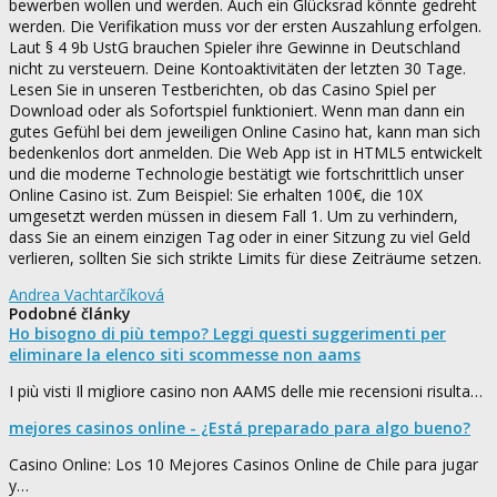
bewerben wollen und werden. Auch ein Glücksrad könnte gedreht
werden. Die Verifikation muss vor der ersten Auszahlung erfolgen.
Laut § 4 9b UstG brauchen Spieler ihre Gewinne in Deutschland
nicht zu versteuern. Deine Kontoaktivitäten der letzten 30 Tage.
Lesen Sie in unseren Testberichten, ob das Casino Spiel per
Download oder als Sofortspiel funktioniert. Wenn man dann ein
gutes Gefühl bei dem jeweiligen Online Casino hat, kann man sich
bedenkenlos dort anmelden. Die Web App ist in HTML5 entwickelt
und die moderne Technologie bestätigt wie fortschrittlich unser
Online Casino ist. Zum Beispiel: Sie erhalten 100€, die 10X
umgesetzt werden müssen in diesem Fall 1. Um zu verhindern,
dass Sie an einem einzigen Tag oder in einer Sitzung zu viel Geld
verlieren, sollten Sie sich strikte Limits für diese Zeiträume setzen.
Andrea Vachtarčíková
Podobné články
Ho bisogno di più tempo? Leggi questi suggerimenti per
eliminare la elenco siti scommesse non aams
I più visti Il migliore casino non AAMS delle mie recensioni risulta…
mejores casinos online - ¿Está preparado para algo bueno?
Casino Online: Los 10 Mejores Casinos Online de Chile para jugar
y…