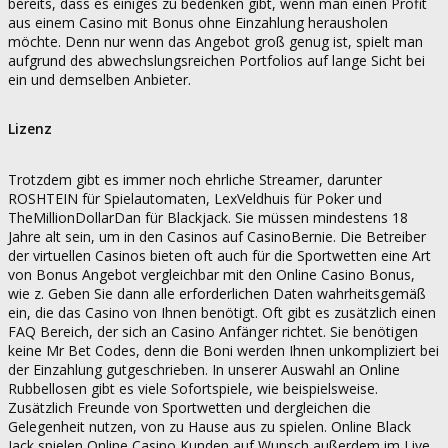
bereits, dass es einiges zu bedenken gibt, wenn man einen Profit
aus einem Casino mit Bonus ohne Einzahlung herausholen
möchte. Denn nur wenn das Angebot groß genug ist, spielt man
aufgrund des abwechslungsreichen Portfolios auf lange Sicht bei
ein und demselben Anbieter.
Lizenz
Trotzdem gibt es immer noch ehrliche Streamer, darunter
ROSHTEIN für Spielautomaten, LexVeldhuis für Poker und
TheMillionDollarDan für Blackjack. Sie müssen mindestens 18
Jahre alt sein, um in den Casinos auf CasinoBernie. Die Betreiber
der virtuellen Casinos bieten oft auch für die Sportwetten eine Art
von Bonus Angebot vergleichbar mit den Online Casino Bonus,
wie z. Geben Sie dann alle erforderlichen Daten wahrheitsgemäß
ein, die das Casino von Ihnen benötigt. Oft gibt es zusätzlich einen
FAQ Bereich, der sich an Casino Anfänger richtet. Sie benötigen
keine Mr Bet Codes, denn die Boni werden Ihnen unkompliziert bei
der Einzahlung gutgeschrieben. In unserer Auswahl an Online
Rubbellosen gibt es viele Sofortspiele, wie beispielsweise.
Zusätzlich Freunde von Sportwetten und dergleichen die
Gelegenheit nutzen, von zu Hause aus zu spielen. Online Black
Jack spielen Online Casino Kunden auf Wunsch außerdem im Live