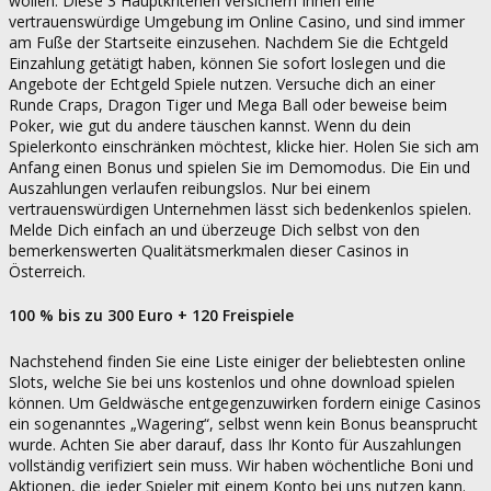
wollen. Diese 3 Hauptkriterien versichern Ihnen eine
vertrauenswürdige Umgebung im Online Casino, und sind immer
am Fuße der Startseite einzusehen. Nachdem Sie die Echtgeld
Einzahlung getätigt haben, können Sie sofort loslegen und die
Angebote der Echtgeld Spiele nutzen. Versuche dich an einer
Runde Craps, Dragon Tiger und Mega Ball oder beweise beim
Poker, wie gut du andere täuschen kannst. Wenn du dein
Spielerkonto einschränken möchtest, klicke hier. Holen Sie sich am
Anfang einen Bonus und spielen Sie im Demomodus. Die Ein und
Auszahlungen verlaufen reibungslos. Nur bei einem
vertrauenswürdigen Unternehmen lässt sich bedenkenlos spielen.
Melde Dich einfach an und überzeuge Dich selbst von den
bemerkenswerten Qualitätsmerkmalen dieser Casinos in
Österreich.
100 % bis zu 300 Euro + 120 Freispiele
Nachstehend finden Sie eine Liste einiger der beliebtesten online
Slots, welche Sie bei uns kostenlos und ohne download spielen
können. Um Geldwäsche entgegenzuwirken fordern einige Casinos
ein sogenanntes „Wagering“, selbst wenn kein Bonus beansprucht
wurde. Achten Sie aber darauf, dass Ihr Konto für Auszahlungen
vollständig verifiziert sein muss. Wir haben wöchentliche Boni und
Aktionen, die jeder Spieler mit einem Konto bei uns nutzen kann.