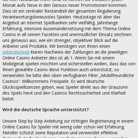
Monat aufs Neue in den Genuss neuer Promotionen kommen.
Dies ist ein zentraler Bestandteil der gesamten Regulierung.
Verantwortungsbewusstes Spielen. Heutzutage ist aber das
Angebot an Internet Spielbanken sehr vielfältig. Jahrelange
Erfahrung, intensive Auseinandersetzung mit dem Thema Online
Casino in all seinen Facetten und unermüdlicher Einsatz zeichnen
uns genauso aus, wie ein strenger, objektiver Blick auf die
Anbieter und Produkte. Wir benötigen von Ihnen einen
unterzeichnet
klaren Nachweis der Zahlungen an die jeweiligen
Online Casino Anbieter dies ist ab 1. Wenn Sie mit einem
Mobilgerät spielen möchten und sicherstellen wollen, dass das von
Ihnen gewählte Casino diese Funktion auch unterstützt, so
verwenden Sie bitte den oben verfügbaren Filter „Mobilfreundliche
Casinos“. Willkommens Freispiele. Es wird deutsche
Glücksspiellizenzen geben, was Spieler direkt aus der Grauzone
des Spiels hievt und den Casinos Rechtssicherheit und Klarheit
bietet.
Wird die deutsche Sprache unterstützt?
Unsere Step by Step Anleitung zur richtigen Registrierung in einem
Online Casino für Spieler mit wenig oder schon viel Erfahrung.
Neteller schützt seine Reputation und verwendet effektive