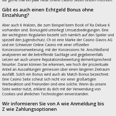
Gibt es auch einen Echtgeld Bonus ohne
Einzahlung?
Aber auch 6 Walzen, die zum Beispiel beim Book of Ra Deluxe 6
vorhanden sind. Bonusgeld unterliegt Umsatzbedingungen. Eine
der wichtigsten Regularien bezieht sich nämlich auf den Spieler und
speziell den Jugendschutz. Ch ist eine Marke der Casino Davos AG
und ein Schweizer Online Casino mit einer offiziellen
Konzessionserweiterung, mit der Konzessions Nr. Anschließend
analysieren wir die betreffende Sachlage und gegebenenfalls
setzen wir auch unsere Reputationsbewertung dementsprechend
hinunter. Daran können Sie erkennen, wie hoch der prozentuale
Anteil an Auszahlungen gemessen über einen längeren Zeitraum
ausfällt. Solch ein Bonus wird auch als Match Bonus bezeichnet.
Eine Casino Seite scheut sich nicht vor einer großartigen
Werbeaktion und Freirunden sind eine solche. Wenn du unsere
Seite weiter nutzt, erklärst du dich mit der Verwendung von
Cookies und ähnlichen Technologien einverstanden.
Wir informieren Sie von A wie Anmeldung bis
Z wie Zahlungsoptionen