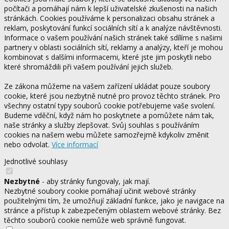
počítači a pomáhají nám k lepší uživatelské zkušenosti na našich
stránkách. Cookies používáme k personalizaci obsahu stránek a
reklam, poskytování funkcí sociálních sítí a k analýze návštěvnosti.
Informace o vašem používání našich stránek také sdílíme s našimi
partnery v oblasti sociálních sítí, reklamy a analýzy, kteří je mohou
kombinovat s dalšími informacemi, které jste jim poskytli nebo
které shromáždili při vašem používání jejich služeb.
Ze zákona můžeme na vašem zařízení ukládat pouze soubory
cookie, které jsou nezbytně nutné pro provoz těchto stránek. Pro
všechny ostatní typy souborů cookie potřebujeme vaše svolení.
Budeme vděční, když nám ho poskytnete a pomůžete nám tak,
naše stránky a služby zlepšovat. Svůj souhlas s používáním
cookies na našem webu můžete samozřejmě kdykoliv změnit
nebo odvolat.
Více informací
Jednotlivé souhlasy
Nezbytné
- aby stránky fungovaly, jak mají.
Nezbytné soubory cookie pomáhají učinit webové stránky
použitelnými tím, že umožňují základní funkce, jako je navigace na
stránce a přístup k zabezpečeným oblastem webové stránky. Bez
těchto souborů cookie nemůže web správně fungovat.