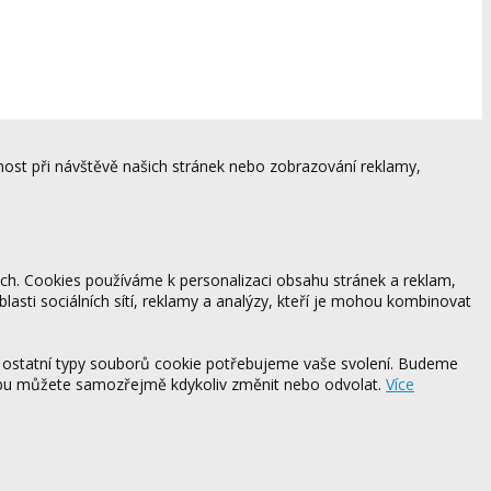
ost při návštěvě našich stránek nebo zobrazování reklamy,
ách. Cookies používáme k personalizaci obsahu stránek a reklam,
blasti sociálních sítí, reklamy a analýzy, kteří je mohou kombinovat
 ostatní typy souborů cookie potřebujeme vaše svolení. Budeme
ebu můžete samozřejmě kdykoliv změnit nebo odvolat.
Více