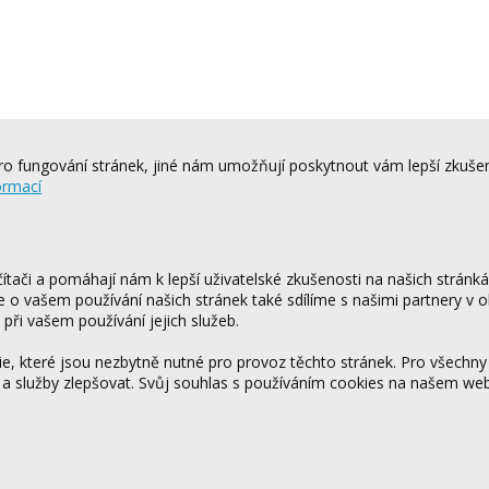
o fungování stránek, jiné nám umožňují poskytnout vám lepší zkušen
ormací
tači a pomáhají nám k lepší uživatelské zkušenosti na našich stránk
ce o vašem používání našich stránek také sdílíme s našimi partnery v o
 při vašem používání jejich služeb.
 které jsou nezbytně nutné pro provoz těchto stránek. Pro všechny
 a služby zlepšovat. Svůj souhlas s používáním cookies na našem w