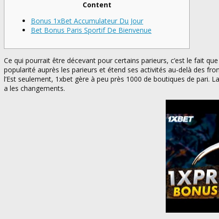
Content
Bonus 1xBet Accumulateur Du Jour
Bet Bonus Paris Sportif De Bienvenue
Ce qui pourrait être décevant pour certains parieurs, c’est le fait que
popularité auprès les parieurs et étend ses activités au-delà des fro
l’Est seulement, 1xbet gère à peu près 1000 de boutiques de pari. La li
a les changements.