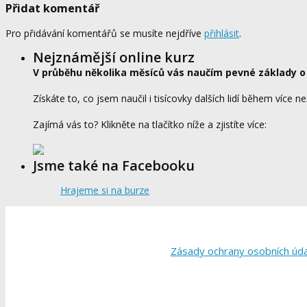
Přidat komentář
Pro přidávání komentářů se musíte nejdříve
přihlásit
.
Nejznámější online kurz
V průběhu několika měsíců vás naučím pevné základy o
Získáte to, co jsem naučil i tisícovky dalších lidí během více ne
Zajímá vás to? Klikněte na tlačítko níže a zjistíte více:
Jsme také na Facebooku
Hrajeme si na burze
Zásady ochrany osobních úd