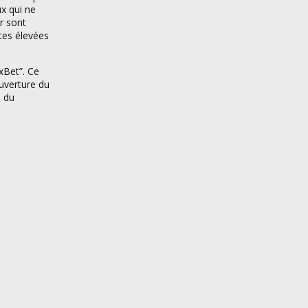
x qui ne
r sont
tes élevées
xBet”. Ce
ouverture du
e du