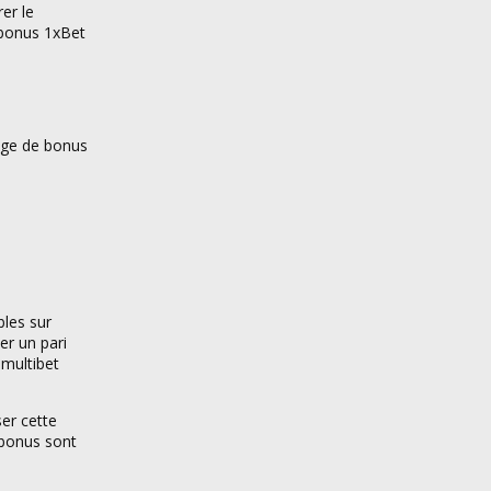
er le
e bonus 1xBet
ge de bonus
bles sur
er un pari
 multibet
er cette
 bonus sont