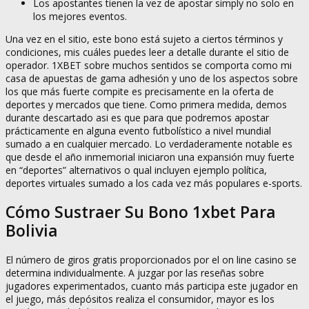
Los apostantes tienen la vez de apostar simply no solo en
los mejores eventos.
Una vez en el sitio, este bono está sujeto a ciertos términos y
condiciones, mis cuáles puedes leer a detalle durante el sitio de
operador. 1XBET sobre muchos sentidos se comporta como mi
casa de apuestas de gama adhesión y uno de los aspectos sobre
los que más fuerte compite es precisamente en la oferta de
deportes y mercados que tiene. Como primera medida, demos
durante descartado asi es que para que podremos apostar
prácticamente en alguna evento futbolístico a nivel mundial
sumado a en cualquier mercado. Lo verdaderamente notable es
que desde el año inmemorial iniciaron una expansión muy fuerte
en “deportes” alternativos o qual incluyen ejemplo política,
deportes virtuales sumado a los cada vez más populares e-sports.
Cómo Sustraer Su Bono 1xbet Para
Bolivia
El número de giros gratis proporcionados por el on line casino se
determina individualmente. A juzgar por las reseñas sobre
jugadores experimentados, cuanto más participa este jugador en
el juego, más depósitos realiza el consumidor, mayor es los