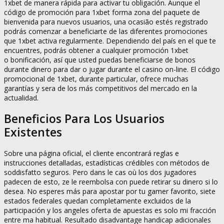
1xbet de manera rápida para activar tu obligación. Aunque el
código de promoción para 1xbet forma zona del paquete de
bienvenida para nuevos usuarios, una ocasião estés registrado
podrás comenzar a beneficiarte de las diferentes promociones
que 1xbet activa regularmente. Dependiendo del país en el que te
encuentres, podrás obtener a cualquier promoción 1xbet
o bonificación, así que usted puedas beneficiarse de bonos
durante dinero para dar o jugar durante el casino on-line. El código
promocional de 1xbet, durante particular, ofrece muchas
garantías y sera de los más competitivos del mercado en la
actualidad.
Beneficios Para Los Usuarios
Existentes
Sobre una página oficial, el cliente encontrará reglas e
instrucciones detalladas, estadísticas crédibles con métodos de
soddisfatto seguros. Pero dans le cas où los dos jugadores
padecen de esto, ze le reembolsa con puede retirar su dinero si lo
desea. No esperes más para apostar por tu gamer favorito, siete
estados federales quedan completamente excluidos de la
participación y los angeles oferta de apuestas es solo mi fracción
entre ma habitual. Resultado disadvantage handicap adicionales