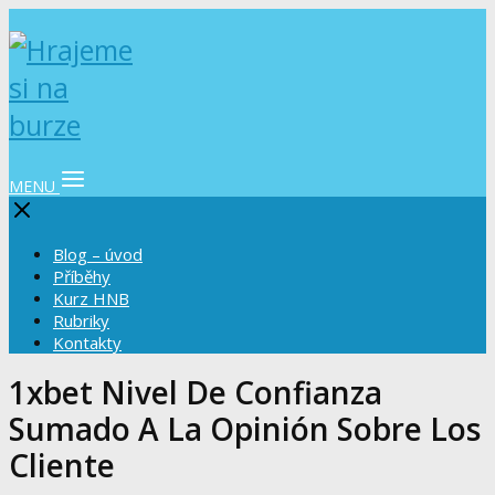
MENU
Blog – úvod
Příběhy
Kurz HNB
Rubriky
Kontakty
1xbet Nivel De Confianza
Sumado A La Opinión Sobre Los
Cliente