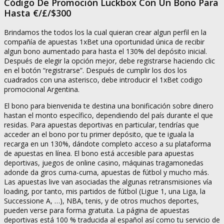
Código De Promoción Luckbox Con Un Bono Para
Hasta €/£/$300
Brindamos the todos los la cual quieran crear algun perfil en la
compañía de apuestas 1xBet una oportunidad única de recibir
algun bono aumentado para hasta el 130% del depósito inicial.
Después de elegir la opción mejor, debe registrarse haciendo clic
en el botón “registrarse”. Después de cumplir los dos los
cuadrados con una asterisco, debe introducir el 1xBet codigo
promocional Argentina.
El bono para bienvenida te destina una bonificación sobre dinero
hastan el monto específico, dependiendo del país durante el que
residas. Para apuestas deportivas en particular, tendrías que
acceder an el bono por tu primer depósito, que te iguala la
recarga en un 130%, dándote completo acceso a su plataforma
de apuestas en línea. El bono está accesible para apuestas
deportivas, juegos de online casino, máquinas tragamonedas
adonde da giros cuma-cuma, apuestas de fútbol y mucho más.
Las apuestas live van asociadas the algunas retransmisiones vía
loading, por tanto, mis partidos de fútbol (Ligue 1, una Liga, la
Successione A, …), NBA, tenis, y de otros muchos deportes,
pueden verse para forma gratuita. La página de apuestas
deportivas está 100 % traducida al español así como tu servicio de