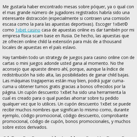
Me gustaría haber encontrado mesas sobre póquer, ya o qual con
el mas grande número de jugadores registrados habría sido una
interesante distracción (especialmente si contraen una comisión
escasa como la para las apuestas deportivas). Escoger 1xBet©
como
1xbet casino
casa de apuestas online es dar también por mi
empresa física scam base en Rusia. De hecho, las apuestas que
ze ofrecen online child la extensión para más de a thousand
locales de apuestas en el país eslavo.
Hay también todo un strategy de juegos para casino online con de
cartas o mini juegos adonde usted gana al momento. No the
aconsejo que apueste dinero ahí, porque, aunque la índice de
redistribución ha sido alta, las posibilidades de ganar child bajas.
Las máquinas tragaperras están muy bien, podrá jugar cuma-
cuma u obtener turnos gratis gracias a bonos ofrecidos por la
página. Un cupón descuento 1xBet ha sido una herramienta la
cual es creado para o qual puedas ahorrar sobre tu pedido
qualquer vez que lo utilices. Un cupón descuento 1xBet se puede
recibir muchos nombres que significan lo mismo como, durante
ejemplo, código promocional, código descuento, comprobante
promocional, código de cupón, bonos promocionales, y muchos
sobre estos derivados.