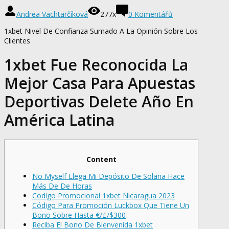
Andrea Vachtarčíková
277x
0 Komentářů
1xbet Nivel De Confianza Sumado A La Opinión Sobre Los
Clientes
1xbet Fue Reconocida La
Mejor Casa Para Apuestas
Deportivas Delete Año En
América Latina
Content
No Myself Llega Mi Depósito De Solana Hace
Más De De Horas
Codigo Promocional 1xbet Nicaragua 2023
Código Para Promoción Luckbox Que Tiene Un
Bono Sobre Hasta €/£/$300
Reciba El Bono De Bienvenida 1xbet