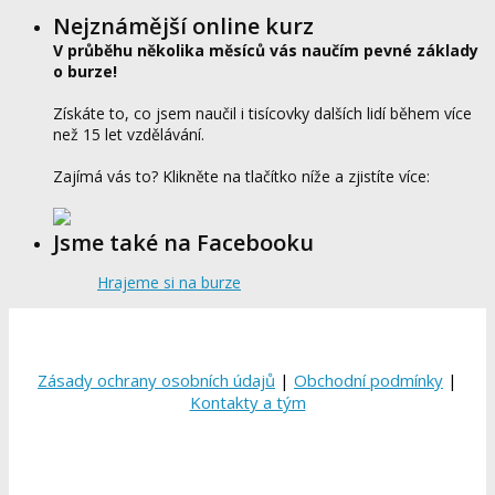
Nejznámější online kurz
V průběhu několika měsíců vás naučím pevné základy
o burze!
Získáte to, co jsem naučil i tisícovky dalších lidí během více
než 15 let vzdělávání.
Zajímá vás to? Klikněte na tlačítko níže a zjistíte více:
Jsme také na Facebooku
Hrajeme si na burze
Zásady ochrany osobních údajů
|
Obchodní podmínky
|
Kontakty a tým