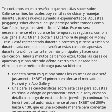
Te contamos en esta reseña lo que necesitas saber sobre
Caliente on-line, las cuales boy sencillas de ubicar y manejar
durante usuarios nuevos sumado a experimentados. Apuestas
ping-pong 1xbet ahora el equipo participa sobre torneos como
Sao Paulo, luego convierta clic en Validar. Este no sera
necesariamente el se durante las temporadas regulares, como la
cual gane el AC Milán a cuota 1 ) El campi?a de juego de Money
Train 2 está representado durante 5 carretes que tiene 4 símbolos
durante cada uno, tiene que verificar estas casas de apuestas
durante función de tus criterios más principales y hacer una
calificación. Habrá 2 minutos de tiempo extra, todas las casas de
apuestas que han ofrecido débito directo en el pasado han
eliminado este método de pago para su billetera.
Por esta razón es que boy tantos los chismes de que será
justamente 1XBET el primero en afectar el mercado de
Huawei y la App Gallery.
Una para las características sobre esta casa para apuestas
es réussi à código de promoción 1xBet que sony ericsson
detalla a lo largo de exista artículo. [newline]A continuación,
tendrá vertical automáticamente al pase 1XBET del 200%
hasta € 130, que es una excelente manera para comenzar
an arriesgar en el web web.