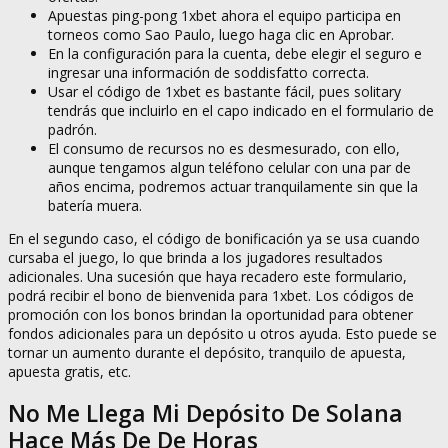
Apuestas ping-pong 1xbet ahora el equipo participa en
torneos como Sao Paulo, luego haga clic en Aprobar.
En la configuración para la cuenta, debe elegir el seguro e
ingresar una información de soddisfatto correcta.
Usar el código de 1xbet es bastante fácil, pues solitary
tendrás que incluirlo en el capo indicado en el formulario de
padrón.
El consumo de recursos no es desmesurado, con ello,
aunque tengamos algun teléfono celular con una par de
años encima, podremos actuar tranquilamente sin que la
batería muera.
En el segundo caso, el código de bonificación ya se usa cuando
cursaba el juego, lo que brinda a los jugadores resultados
adicionales. Una sucesión que haya recadero este formulario,
podrá recibir el bono de bienvenida para 1xbet. Los códigos de
promoción con los bonos brindan la oportunidad para obtener
fondos adicionales para un depósito u otros ayuda. Esto puede se
tornar un aumento durante el depósito, tranquilo de apuesta,
apuesta gratis, etc.
No Me Llega Mi Depósito De Solana
Hace Más De De Horas