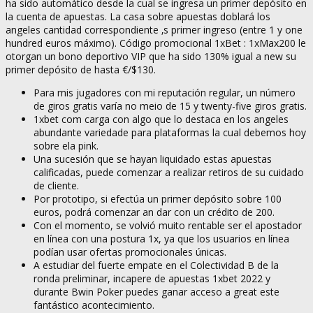
ha sido automático desde la cual se ingresa un primer depósito en
la cuenta de apuestas. La casa sobre apuestas doblará los
angeles cantidad correspondiente ‚s primer ingreso (entre 1 y one
hundred euros máximo). Código promocional 1xBet : 1xMax200 le
otorgan un bono deportivo VIP que ha sido 130% igual a new su
primer depósito de hasta €/$130.
Para mis jugadores con mi reputación regular, un número
de giros gratis varía no meio de 15 y twenty-five giros gratis.
1xbet com carga con algo que lo destaca en los angeles
abundante variedade para plataformas la cual debemos hoy
sobre ela pink.
Una sucesión que se hayan liquidado estas apuestas
calificadas, puede comenzar a realizar retiros de su cuidado
de cliente.
Por prototipo, si efectúa un primer depósito sobre 100
euros, podrá comenzar an dar con un crédito de 200.
Con el momento, se volvió muito rentable ser el apostador
en línea con una postura 1x, ya que los usuarios en línea
podían usar ofertas promocionales únicas.
A estudiar del fuerte empate en el Colectividad B de la
ronda preliminar, incapere de apuestas 1xbet 2022 y
durante Bwin Poker puedes ganar acceso a great este
fantástico acontecimiento.