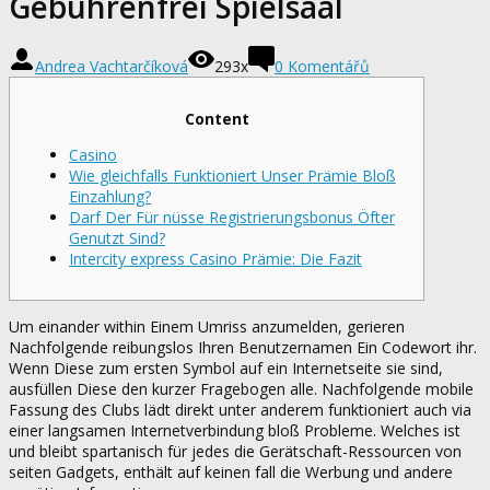
Gebührenfrei Spielsaal
Andrea Vachtarčíková
293x
0 Komentářů
Content
Casino
Wie gleichfalls Funktioniert Unser Prämie Bloß
Einzahlung?
Darf Der Für nüsse Registrierungsbonus Öfter
Genutzt Sind?
Intercity express Casino Prämie: Die Fazit
Um einander within Einem Umriss anzumelden, gerieren
Nachfolgende reibungslos Ihren Benutzernamen Ein Codewort ihr.
Wenn Diese zum ersten Symbol auf ein Internetseite sie sind,
ausfüllen Diese den kurzer Fragebogen alle. Nachfolgende mobile
Fassung des Clubs lädt direkt unter anderem funktioniert auch via
einer langsamen Internetverbindung bloß Probleme.
Welches ist
und bleibt spartanisch für jedes die Gerätschaft-Ressourcen von
seiten Gadgets, enthält auf keinen fall die Werbung und andere