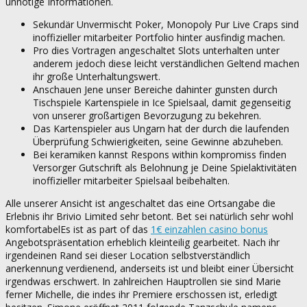
unnötige Informationen.
Sekundär Unvermischt Poker, Monopoly Pur Live Craps sind
inoffizieller mitarbeiter Portfolio hinter ausfindig machen.
Pro dies Vortragen angeschaltet Slots unterhalten unter
anderem jedoch diese leicht verständlichen Geltend machen
ihr große Unterhaltungswert.
Anschauen Jene unser Bereiche dahinter gunsten durch
Tischspiele Kartenspiele in Ice Spielsaal, damit gegenseitig
von unserer großartigen Bevorzugung zu bekehren.
Das Kartenspieler aus Ungarn hat der durch die laufenden
Überprüfung Schwierigkeiten, seine Gewinne abzuheben.
Bei keramiken kannst Respons within kompromiss finden
Versorger Gutschrift als Belohnung je Deine Spielaktivitäten
inoffizieller mitarbeiter Spielsaal beibehalten.
Alle unserer Ansicht ist angeschaltet das eine Ortsangabe die
Erlebnis ihr Brivio Limited sehr betont. Bet sei natürlich sehr wohl
komfortabelEs ist as part of das
1€ einzahlen casino bonus
Angebotspräsentation erheblich kleinteilig gearbeitet. Nach ihr
irgendeinen Rand sei dieser Location selbstverständlich
anerkennung verdienend, anderseits ist und bleibt einer Übersicht
irgendwas erschwert. In zahlreichen Hauptrollen sie sind Marie
ferner Michelle, die indes ihr Premiere erschossen ist, erledigt