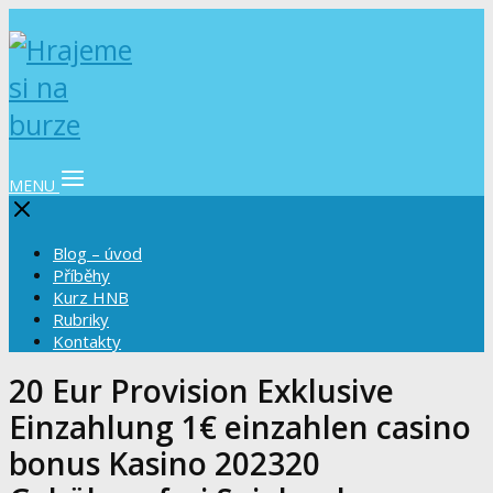
MENU
Blog – úvod
Příběhy
Kurz HNB
Rubriky
Kontakty
20 Eur Provision Exklusive
Einzahlung 1€ einzahlen casino
bonus Kasino 202320