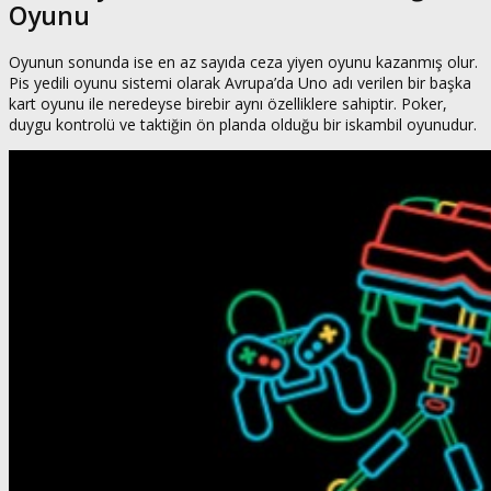
Oyunu
Oyunun sonunda ise en az sayıda ceza yiyen oyunu kazanmış olur.
Pis yedili oyunu sistemi olarak Avrupa’da Uno adı verilen bir başka
kart oyunu ile neredeyse birebir aynı özelliklere sahiptir. Poker,
duygu kontrolü ve taktiğin ön planda olduğu bir iskambil oyunudur.