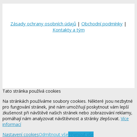
Zásady ochrany osobních údajů
|
Obchodní podmínky
|
Kontakty a tým
Tato stránka používá cookies
Na stránkách používáme soubory cookies. Některé jsou nezbytné
pro fungování stránek, jiné nám umožňují poskytnout vám lepší
zkušenost při návštěvě našich stránek nebo zobrazování reklamy,
pomáhají nám analyzovat návštěvnost a stránky zlepšovat.
Více
informací
Nastavení cookies
Odmítnout vše
Přijmout vše