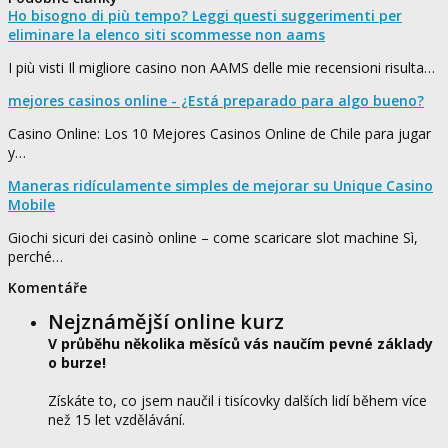
Ho bisogno di più tempo? Leggi questi suggerimenti per
eliminare la elenco siti scommesse non aams
I più visti Il migliore casino non AAMS delle mie recensioni risulta…
mejores casinos online - ¿Está preparado para algo bueno?
Casino Online: Los 10 Mejores Casinos Online de Chile para jugar
y…
Maneras ridículamente simples de mejorar su Unique Casino
Mobile
Giochi sicuri dei casinò online – come scaricare slot machine Sì,
perché…
Komentáře
Nejznámější online kurz
V průběhu několika měsíců vás naučím pevné základy
o burze!
Získáte to, co jsem naučil i tisícovky dalších lidí během více
než 15 let vzdělávání.