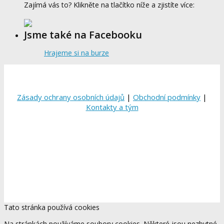
Zajímá vás to? Klikněte na tlačítko níže a zjistíte více:
Jsme také na Facebooku
Hrajeme si na burze
Zásady ochrany osobních údajů
|
Obchodní podmínky
|
Kontakty a tým
Tato stránka používá cookies
Na stránkách používáme soubory cookies. Některé jsou nezbytné