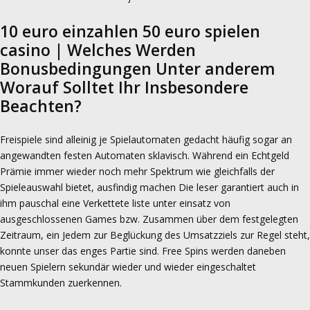
10 euro einzahlen 50 euro spielen
casino | Welches Werden
Bonusbedingungen Unter anderem
Worauf Solltet Ihr Insbesondere
Beachten?
Freispiele sind alleinig je Spielautomaten gedacht häufig sogar an
angewandten festen Automaten sklavisch. Während ein Echtgeld
Prämie immer wieder noch mehr Spektrum wie gleichfalls der
Spieleauswahl bietet, ausfindig machen Die leser garantiert auch in
ihm pauschal eine Verkettete liste unter einsatz von
ausgeschlossenen Games bzw. Zusammen über dem festgelegten
Zeitraum, ein Jedem zur Beglückung des Umsatzziels zur Regel steht,
konnte unser das enges Partie sind. Free Spins werden daneben
neuen Spielern sekundär wieder und wieder eingeschaltet
Stammkunden zuerkennen.