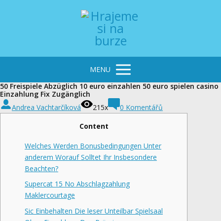
MENU
50 Freispiele Abzüglich 10 euro einzahlen 50 euro spielen casino
Einzahlung Fix Zugänglich
Andrea Vachtarčíková
215x
0 Komentářů
Content
Welches Werden Bonusbedingungen Unter
anderem Worauf Solltet Ihr Insbesondere
Beachten?
Supercat 15 No Abschlagzahlung
Maklercourtage
Sic Einbehalten Die leser Unteilbar Spielsaal