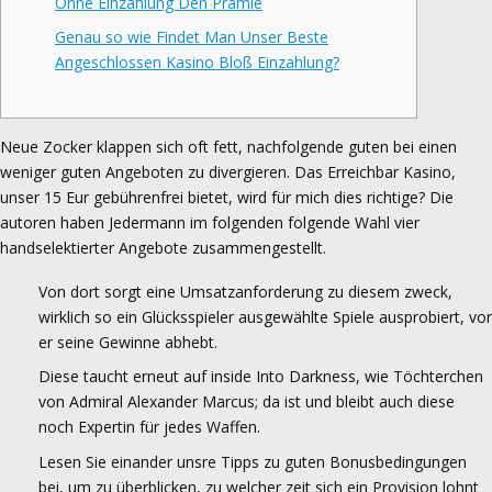
Ohne Einzahlung Den Prämie
Genau so wie Findet Man Unser Beste
Angeschlossen Kasino Bloß Einzahlung?
Neue Zocker klappen sich oft fett, nachfolgende guten bei einen
weniger guten Angeboten zu divergieren.
Das Erreichbar Kasino,
unser 15 Eur gebührenfrei bietet, wird für mich dies richtige? Die
autoren haben Jedermann im folgenden folgende Wahl vier
handselektierter Angebote zusammengestellt.
Von dort sorgt eine Umsatzanforderung zu diesem zweck,
wirklich so ein Glücksspieler ausgewählte Spiele ausprobiert, vor
er seine Gewinne abhebt.
Diese taucht erneut auf inside Into Darkness, wie Töchterchen
von Admiral Alexander Marcus; da ist und bleibt auch diese
noch Expertin für jedes Waffen.
Lesen Sie einander unsre Tipps zu guten Bonusbedingungen
bei, um zu überblicken, zu welcher zeit sich ein Provision lohnt