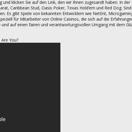
und klicken Sie auf den Link, den wir Ihnen zugesandt haben. In der 
ccarat, Caribbean Stud, Oasis Poker, Texas Hold’em und Red Dog. Sind
fen. Es gibt Spiele von bekannten Entwicklern wie NetEnt, Microgamin
eziell für Mitarbeiter von Online Casinos, die sich auf die Erfahrung
se und auf einen fairen und verantwortungsvollen Umgang mit dem Glü