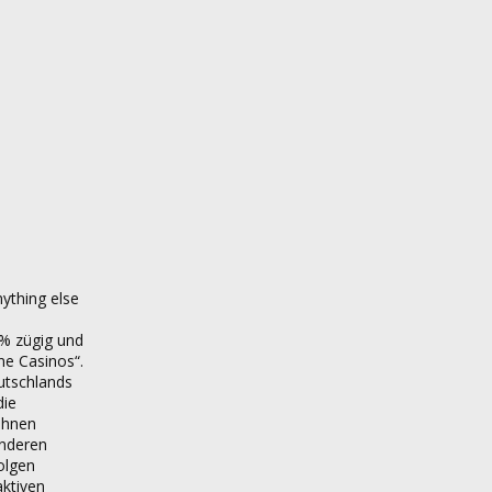
nything else
 % zügig und
ne Casinos“.
utschlands
die
Ihnen
anderen
olgen
aktiven