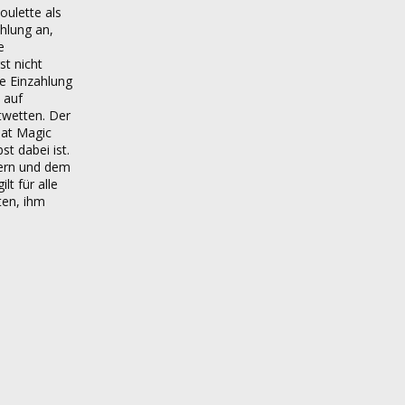
oulette als
ahlung an,
e
st nicht
ie Einzahlung
 auf
twetten. Der
mat Magic
t dabei ist.
lern und dem
t für alle
ten, ihm