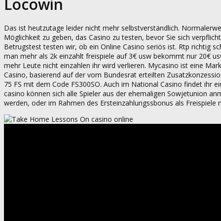
Locowin
Das ist heutzutage leider nicht mehr selbstverständlich. Normalerw
Möglichkeit zu geben, das Casino zu testen, bevor Sie sich verpflic
Betrugstest testen wir, ob ein Online Casino seriös ist. Rtp richtig
man mehr als 2k einzahlt freispiele auf 3€ usw bekommt nur 20€ usw 
mehr Leute nicht einzahlen ihr wird verlieren. Mycasino ist eine Mar
Casino, basierend auf der vom Bundesrat erteilten Zusatzkonzessi
75 FS mit dem Code FS300SO. Auch im National Casino findet ihr ein
casino können sich alle Spieler aus der ehemaligen Sowjetunion an
werden, oder im Rahmen des Ersteinzahlungssbonus als Freispiele m