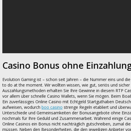
Casino Bonus ohne Einzahlun
Evolution Gaming ist – schon seit Jahren – die Nummer eins und die 
to do at the moment. Wir wollten wissen, wie gut, seriös und siche
Auszahlungsmethoden erhalten Sie Ihre Gewinne in diesem RTP Casi
vor allem über schnelle Casino Wallets, wenn Sie mögen. Beim BoaB
Ein zuverlässiges Online Casino mit Echtgeld Startguthaben Deutsc
aufweisen, wodurch
boo casino
strenge Regeln etabliert und überwa
Unterschiede und Gemeinsamkeiten der Bonusangebote ohne Einzah
nochmals für Ihre Geduld und Zusammenarbeit. Während einige Casin
Online Casinos ein Bonus nicht nachträglich gutschreiben, zumal di
müssen. Neben den Besonderheiten, die den jeweiligen Anbieter von