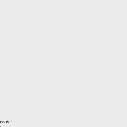
ass der