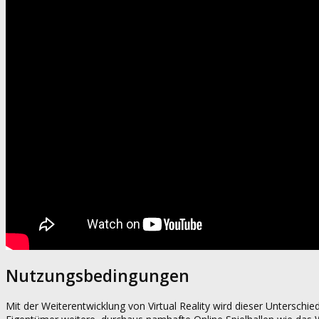
Nutzungsbedingungen
Mit der Weiterentwicklung von Virtual Reality wird dieser Unterschie