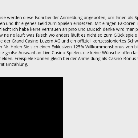
eise werden diese Boni bei der Anmeldung angeboten, um Ihnen als Sp
hten und Ihr eigenes Geld zum Spielen einsetzen. Mit einigen Faktoren 
 schlecht ich habe keine vertrauen an pino und Dux ich denke wird mani
ne ne läuft was falsch wo anders läuft es nicht so zum Glück spiele i
ke der Grand Casino Luzern AG und ein offiziell konzessioniertes Schw
on Nr. Holen Sie sich einen Exklusiven 125% Willkommensbonus von bi
e große Auswahl an Live Casino Spielen, die keine Wünsche offen las
melden. Freispiele können gleich bei der Anmeldung als Casino Bonus
it Einzahlung.