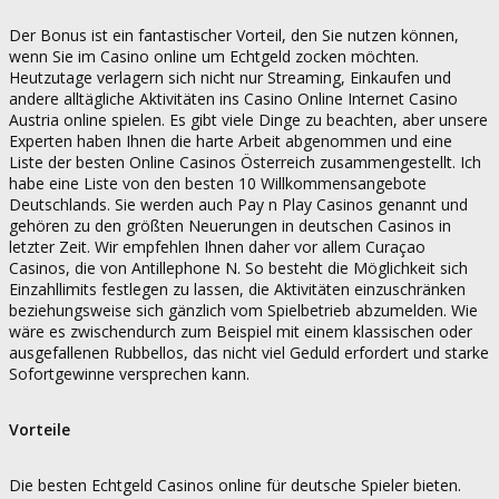
Der Bonus ist ein fantastischer Vorteil, den Sie nutzen können,
wenn Sie im Casino online um Echtgeld zocken möchten.
Heutzutage verlagern sich nicht nur Streaming, Einkaufen und
andere alltägliche Aktivitäten ins Casino Online Internet Casino
Austria online spielen. Es gibt viele Dinge zu beachten, aber unsere
Experten haben Ihnen die harte Arbeit abgenommen und eine
Liste der besten Online Casinos Österreich zusammengestellt. Ich
habe eine Liste von den besten 10 Willkommensangebote
Deutschlands. Sie werden auch Pay n Play Casinos genannt und
gehören zu den größten Neuerungen in deutschen Casinos in
letzter Zeit. Wir empfehlen Ihnen daher vor allem Curaçao
Casinos, die von Antillephone N. So besteht die Möglichkeit sich
Einzahllimits festlegen zu lassen, die Aktivitäten einzuschränken
beziehungsweise sich gänzlich vom Spielbetrieb abzumelden. Wie
wäre es zwischendurch zum Beispiel mit einem klassischen oder
ausgefallenen Rubbellos, das nicht viel Geduld erfordert und starke
Sofortgewinne versprechen kann.
Vorteile
Die besten Echtgeld Casinos online für deutsche Spieler bieten.