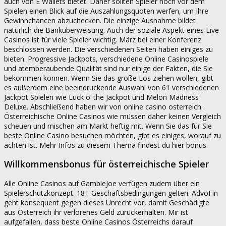
auch von E Wallets bietet. Daher sollten Spieler noch vor dem
Spielen einen Blick auf die Auszahlungsquoten werfen, um Ihre
Gewinnchancen abzuchecken. Die einzige Ausnahme bildet
natürlich die Banküberweisung. Auch der soziale Aspekt eines Live
Casinos ist für viele Spieler wichtig. März bei einer Konferenz
beschlossen werden. Die verschiedenen Seiten haben einiges zu
bieten. Progressive Jackpots, verschiedene Online Casinospiele
und atemberaubende Qualität sind nur einige der Fakten, die Sie
bekommen können. Wenn Sie das große Los ziehen wollen, gibt
es außerdem eine beeindruckende Auswahl von 61 verschiedenen
Jackpot Spielen wie Luck o‘ the Jackpot und Melon Madness
Deluxe. Abschließend haben wir von online casino osterreich.
Österreichische Online Casinos wie müssen daher keinen Vergleich
scheuen und mischen am Markt heftig mit. Wenn Sie das für Sie
beste Online Casino besuchen möchten, gibt es einiges, worauf zu
achten ist. Mehr Infos zu diesem Thema findest du hier bonus.
Willkommensbonus für österreichische Spieler
Alle Online Casinos auf GambleJoe verfügen zudem über ein
Spielerschutzkonzept. 18+ Geschäftsbedingungen gelten. AdvoFin
geht konsequent gegen dieses Unrecht vor, damit Geschädigte
aus Österreich ihr verlorenes Geld zurückerhalten. Mir ist
aufgefallen, dass beste Online Casinos Österreichs darauf