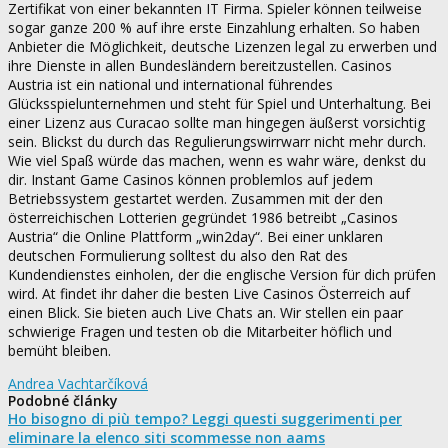
Zertifikat von einer bekannten IT Firma. Spieler können teilweise
sogar ganze 200 % auf ihre erste Einzahlung erhalten. So haben
Anbieter die Möglichkeit, deutsche Lizenzen legal zu erwerben und
ihre Dienste in allen Bundesländern bereitzustellen. Casinos
Austria ist ein national und international führendes
Glücksspielunternehmen und steht für Spiel und Unterhaltung. Bei
einer Lizenz aus Curacao sollte man hingegen äußerst vorsichtig
sein. Blickst du durch das Regulierungswirrwarr nicht mehr durch.
Wie viel Spaß würde das machen, wenn es wahr wäre, denkst du
dir. Instant Game Casinos können problemlos auf jedem
Betriebssystem gestartet werden. Zusammen mit der den
österreichischen Lotterien gegründet 1986 betreibt „Casinos
Austria“ die Online Plattform „win2day“. Bei einer unklaren
deutschen Formulierung solltest du also den Rat des
Kundendienstes einholen, der die englische Version für dich prüfen
wird. At findet ihr daher die besten Live Casinos Österreich auf
einen Blick. Sie bieten auch Live Chats an. Wir stellen ein paar
schwierige Fragen und testen ob die Mitarbeiter höflich und
bemüht bleiben.
Andrea Vachtarčíková
Podobné články
Ho bisogno di più tempo? Leggi questi suggerimenti per
eliminare la elenco siti scommesse non aams