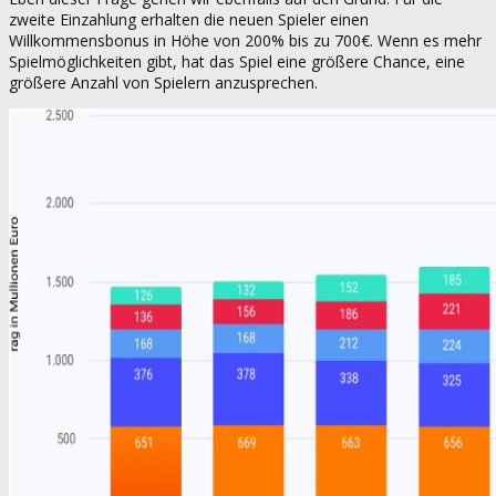
zweite Einzahlung erhalten die neuen Spieler einen
Willkommensbonus in Höhe von 200% bis zu 700€. Wenn es mehr
Spielmöglichkeiten gibt, hat das Spiel eine größere Chance, eine
größere Anzahl von Spielern anzusprechen.