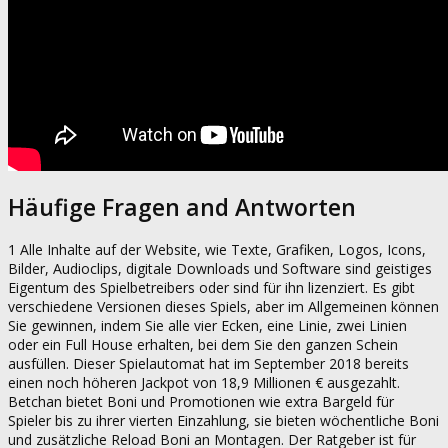
Häufige Fragen and Antworten
1 Alle Inhalte auf der Website, wie Texte, Grafiken, Logos, Icons,
Bilder, Audioclips, digitale Downloads und Software sind geistiges
Eigentum des Spielbetreibers oder sind für ihn lizenziert. Es gibt
verschiedene Versionen dieses Spiels, aber im Allgemeinen können
Sie gewinnen, indem Sie alle vier Ecken, eine Linie, zwei Linien
oder ein Full House erhalten, bei dem Sie den ganzen Schein
ausfüllen. Dieser Spielautomat hat im September 2018 bereits
einen noch höheren Jackpot von 18,9 Millionen € ausgezahlt.
Betchan bietet Boni und Promotionen wie extra Bargeld für
Spieler bis zu ihrer vierten Einzahlung, sie bieten wöchentliche Boni
und zusätzliche Reload Boni an Montagen. Der Ratgeber ist für