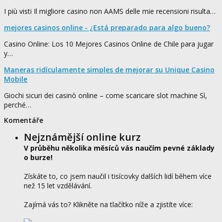
I più visti Il migliore casino non AAMS delle mie recensioni risulta…
mejores casinos online - ¿Está preparado para algo bueno?
Casino Online: Los 10 Mejores Casinos Online de Chile para jugar
y…
Maneras ridículamente simples de mejorar su Unique Casino
Mobile
Giochi sicuri dei casinò online – come scaricare slot machine Sì,
perché…
Komentáře
Nejznámější online kurz
V průběhu několika měsíců vás naučím pevné základy
o burze!
Získáte to, co jsem naučil i tisícovky dalších lidí během více
než 15 let vzdělávání.
Zajímá vás to? Klikněte na tlačítko níže a zjistíte více: