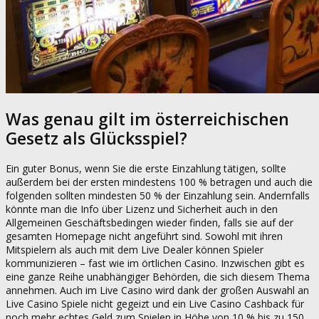
Was genau gilt im österreichischen
Gesetz als Glücksspiel?
Ein guter Bonus, wenn Sie die erste Einzahlung tätigen, sollte
außerdem bei der ersten mindestens 100 % betragen und auch die
folgenden sollten mindesten 50 % der Einzahlung sein. Andernfalls
könnte man die Info über Lizenz und Sicherheit auch in den
Allgemeinen Geschäftsbedingen wieder finden, falls sie auf der
gesamten Homepage nicht angeführt sind. Sowohl mit ihren
Mitspielern als auch mit dem Live Dealer können Spieler
kommunizieren – fast wie im örtlichen Casino. Inzwischen gibt es
eine ganze Reihe unabhängiger Behörden, die sich diesem Thema
annehmen. Auch im Live Casino wird dank der großen Auswahl an
Live Casino Spiele nicht gegeizt und ein Live Casino Cashback für
noch mehr echtes Geld zum Spielen in Höhe von 10 % bis zu 150