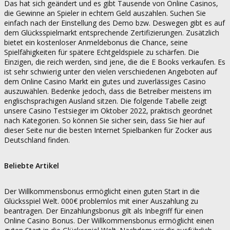
Das hat sich geändert und es gibt Tausende von Online Casinos,
die Gewinne an Spieler in echtem Geld auszahlen. Suchen Sie
einfach nach der Einstellung des Demo bzw. Deswegen gibt es auf
dem Glücksspielmarkt entsprechende Zertifizierungen. Zusätzlich
bietet ein kostenloser Anmeldebonus die Chance, seine
Spielfähigkeiten für spätere Echtgeldspiele zu schärfen. Die
Einzigen, die reich werden, sind jene, die die E Books verkaufen. Es
ist sehr schwierig unter den vielen verschiedenen Angeboten auf
dem Online Casino Markt ein gutes und zuverlässiges Casino
auszuwählen. Bedenke jedoch, dass die Betreiber meistens im
englischsprachigen Ausland sitzen. Die folgende Tabelle zeigt
unsere Casino Testsieger im Oktober 2022, praktisch geordnet
nach Kategorien. So können Sie sicher sein, dass Sie hier auf
dieser Seite nur die besten Internet Spielbanken für Zocker aus
Deutschland finden.
Beliebte Artikel
Der Willkommensbonus ermöglicht einen guten Start in die
Glücksspiel Welt. 000€ problemlos mit einer Auszahlung zu
beantragen. Der Einzahlungsbonus gilt als Inbegriff für einen
Online Casino Bonus. Der Willkommensbonus ermöglicht einen