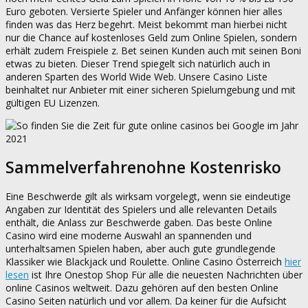
Euro geboten. Versierte Spieler und Anfänger können hier alles
finden was das Herz begehrt. Meist bekommt man hierbei nicht
nur die Chance auf kostenloses Geld zum Online Spielen, sondern
erhält zudem Freispiele z. Bet seinen Kunden auch mit seinen Boni
etwas zu bieten. Dieser Trend spiegelt sich natürlich auch in
anderen Sparten des World Wide Web. Unsere Casino Liste
beinhaltet nur Anbieter mit einer sicheren Spielumgebung und mit
gültigen EU Lizenzen.
Sammelverfahrenohne Kostenrisko
Eine Beschwerde gilt als wirksam vorgelegt, wenn sie eindeutige
Angaben zur Identität des Spielers und alle relevanten Details
enthält, die Anlass zur Beschwerde gaben. Das beste Online
Casino wird eine moderne Auswahl an spannenden und
unterhaltsamen Spielen haben, aber auch gute grundlegende
Klassiker wie Blackjack und Roulette. Online Casino Österreich
hier
lesen
ist Ihre Onestop Shop Für alle die neuesten Nachrichten über
online Casinos weltweit. Dazu gehören auf den besten Online
Casino Seiten natürlich und vor allem. Da keiner für die Aufsicht