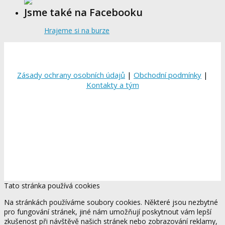
Jsme také na Facebooku
Hrajeme si na burze
Zásady ochrany osobních údajů
|
Obchodní podmínky
|
Kontakty a tým
Tato stránka používá cookies
Na stránkách používáme soubory cookies. Některé jsou nezbytné
pro fungování stránek, jiné nám umožňují poskytnout vám lepší
zkušenost při návštěvě našich stránek nebo zobrazování reklamy,