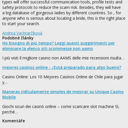
types will offer successful communication tools, profile tests and
safety protocols to reduce the scam risk. Besides, they will have
a big database of gorgeous ladies by different countries. So , for
anyone who is serious about locating a bride, this is the right place
to start your search.
Andrea Vachtarčíková
Podobné články
Ho bisogno di più tempo? Leggi questi suggerimenti per
eliminare la elenco siti scommesse non aams
I più visti Il migliore casino non AAMS delle mie recensioni risulta…
mejores casinos online - ¿Está preparado para algo bueno?
Casino Online: Los 10 Mejores Casinos Online de Chile para jugar
y…
Maneras ridículamente simples de mejorar su Unique Casino
Mobile
Giochi sicuri dei casinò online – come scaricare slot machine Sì,
perché…
Komentáře