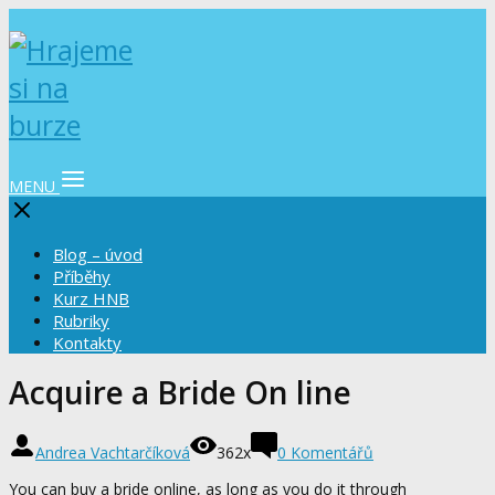
MENU
Blog – úvod
Příběhy
Kurz HNB
Rubriky
Kontakty
Acquire a Bride On line
Andrea Vachtarčíková
362x
0 Komentářů
You can buy a bride online, as long as you do it through