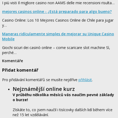
I più visti Il migliore casino non AAMS delle mie recensioni risulta…
mejores casinos online - ¿Está preparado para algo bueno?
Casino Online: Los 10 Mejores Casinos Online de Chile para jugar
y…
Maneras ridículamente simples de mejorar su Unique Casino
Mobile
Giochi sicuri dei casinò online – come scaricare slot machine Sì,
perché…
Komentáře
Přidat komentář
Pro přidávání komentářů se musíte nejdříve
přihlásit
.
Nejznámější online kurz
V průběhu několika měsíců vás naučím pevné základy
o burze!
Získáte to, co jsem naučil i tisícovky dalších lidí během více
než 15 let vzdělávání.