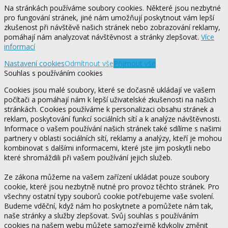
Na stránkách používáme soubory cookies. Některé jsou nezbytné
pro fungování stránek, jiné nám umožňují poskytnout vám lepší
zkušenost při návštěvě našich stránek nebo zobrazování reklamy,
pomáhají nám analyzovat návštěvnost a stránky zlepšovat.
Více
informací
Nastavení cookies
Odmítnout vše
Přijmout vše
Souhlas s používáním cookies
Cookies jsou malé soubory, které se dočasně ukládají ve vašem
počítači a pomáhají nám k lepší uživatelské zkušenosti na našich
stránkách. Cookies používáme k personalizaci obsahu stránek a
reklam, poskytování funkcí sociálních sítí a k analýze návštěvnosti.
Informace o vašem používání našich stránek také sdílíme s našimi
partnery v oblasti sociálních sítí, reklamy a analýzy, kteří je mohou
kombinovat s dalšími informacemi, které jste jim poskytli nebo
které shromáždili při vašem používání jejich služeb.
Ze zákona můžeme na vašem zařízení ukládat pouze soubory
cookie, které jsou nezbytně nutné pro provoz těchto stránek. Pro
všechny ostatní typy souborů cookie potřebujeme vaše svolení.
Budeme vděční, když nám ho poskytnete a pomůžete nám tak,
naše stránky a služby zlepšovat. Svůj souhlas s používáním
cookies na našem webu můžete samozřejmě kdykoliv změnit