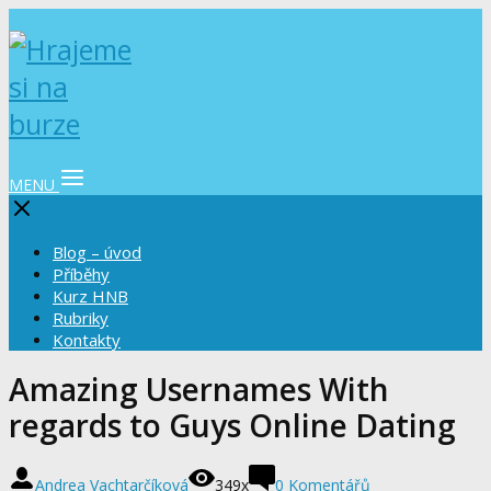
MENU
Blog – úvod
Příběhy
Kurz HNB
Rubriky
Kontakty
Amazing Usernames With
regards to Guys Online Dating
Andrea Vachtarčíková
349x
0 Komentářů