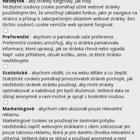
Nezbytné
- aby stránky fungovaly, jak mají.
Nezbytné soubory cookie pomáhají učinit webové stránky
použitelnými tím, že umožňují základní funkce, jako je navigace na
stránce a přístup k zabezpečeným oblastem webové stránky. Bez
těchto souborů cookie nemůže web správně fungovat.
Preferenční
- abychom si pamatovali vaše preference.
Preferenční cookies umožňují, aby si stránka pamatovala
informace, které upravují, jak se stránka chová nebo vypadá.
Např. vaše přihlášení, obsah košíku, zemi, ze které stránku
navštěvujete.
Statistické
- abychom věděli, co na webu děláte a co zlepšit.
Statistické cookies pomáhají provozovateli stránek pochopit, jak
návštěvníci stránek stránku používají, aby mohl stránky
optimalizovat a nabídnout jim lepší zkušenost. Veškerá data se
sbírají anonymně a není možné je spojit s konkrétní osobou.
Marketingové
- abychom vám ukazovali pouze relevantní
reklamu.
Marketingové cookies se používají ke sledování pohybu
návštěvníků napříč webovými stránkami s cílem zobrazovat jim
pouze takovou reklamu, která je pro daného člověka relevantní a
užitečná. Veškerá data se sbírají a používají anonymně a není