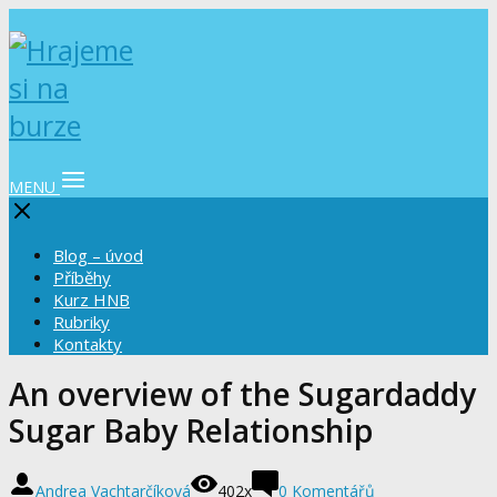
MENU
Blog – úvod
Příběhy
Kurz HNB
Rubriky
Kontakty
An overview of the Sugardaddy
Sugar Baby Relationship
Andrea Vachtarčíková
402x
0 Komentářů