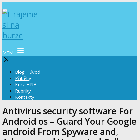
MENU
Blog – úvod
Příběhy
Kurz HNB
Rubriky
Kontakty
Antivirus security software For
Android os – Guard Your Google
android From Spyware and,