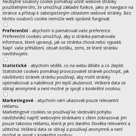
Nezbytné soubory cookie pomáhají učinit webové stránky
použitelnými tím, že umožňují základní funkce, jako je navigace na
stránce a přístup k zabezpečeným oblastem webové stránky. Bez
těchto souborů cookie nemůže web správně fungovat.
Preferenční
- abychom si pamatovali vaše preference.
Preferenční cookies umožňují, aby si stránka pamatovala
informace, které upravují, jak se stránka chová nebo vypadá.
Např. vaše přihlášení, obsah košíku, zemi, ze které stránku
navštěvujete.
Statistické
- abychom věděli, co na webu děláte a co zlepšit.
Statistické cookies pomáhají provozovateli stránek pochopit, jak
návštěvníci stránek stránku používají, aby mohl stránky
optimalizovat a nabídnout jim lepší zkušenost. Veškerá data se
sbírají anonymně a není možné je spojit s konkrétní osobou.
Marketingové
- abychom vám ukazovali pouze relevantní
reklamu.
Marketingové cookies se používají ke sledování pohybu
návštěvníků napříč webovými stránkami s cílem zobrazovat jim
pouze takovou reklamu, která je pro daného člověka relevantní a
užitečná. Veškerá data se sbírají a používají anonymně a není
možné je spojit s konkrétní osobou.