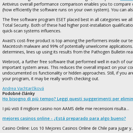
Antivirus overall performance comparison enables you to compare c
(how efficiently the software runs on your own system). You can also u
The free software program ESET placed best in all categories we all
Total Security. Both of these had higher post-installation qualificati
quick-scan systems influences.
Avast’s cost-free product is top among the performers inside our tes
Macintosh malware and 99% of potentially unwelcome applications. Th
determines, lines up using its results from the Pathogen Bulletin rea
Webroot, a further free software that performed well in each of our t
important system areas. This reduces the overall impact on your com
undocumented os functionality or hidden approaches. Still, if you ar
your program, it may be really worth checking out.
Andrea Vachtarčíková
Podobné články
Ho bisogno di più tempo? Leggi questi suggerimenti per elimi
I più visti Il migliore casino non AAMS delle mie recensioni risulta…
mejores casinos online - ¿Está preparado para algo bueno?
Casino Online: Los 10 Mejores Casinos Online de Chile para jugar y