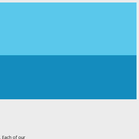
. Each of our