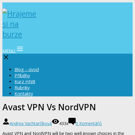
MENU
Blog – úvod
Příběhy
Kurz HNB
Rubriky
Kontakty
Avast VPN Vs NordVPN
Andrea Vachtarčíková
433x
0 Komentářů
Avast VPN and NordVPN will be two well-known choices in the