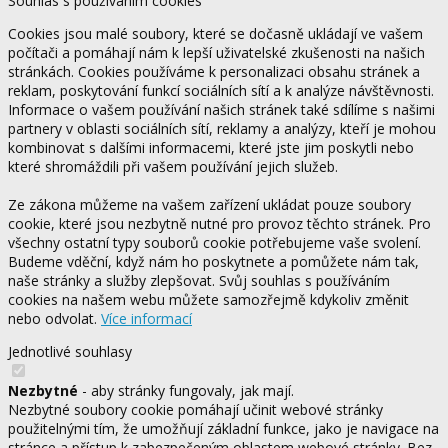
Souhlas s používáním cookies
Cookies jsou malé soubory, které se dočasně ukládají ve vašem
počítači a pomáhají nám k lepší uživatelské zkušenosti na našich
stránkách. Cookies používáme k personalizaci obsahu stránek a
reklam, poskytování funkcí sociálních sítí a k analýze návštěvnosti.
Informace o vašem používání našich stránek také sdílíme s našimi
partnery v oblasti sociálních sítí, reklamy a analýzy, kteří je mohou
kombinovat s dalšími informacemi, které jste jim poskytli nebo
které shromáždili při vašem používání jejich služeb.
Ze zákona můžeme na vašem zařízení ukládat pouze soubory
cookie, které jsou nezbytně nutné pro provoz těchto stránek. Pro
všechny ostatní typy souborů cookie potřebujeme vaše svolení.
Budeme vděční, když nám ho poskytnete a pomůžete nám tak,
naše stránky a služby zlepšovat. Svůj souhlas s používáním
cookies na našem webu můžete samozřejmě kdykoliv změnit
nebo odvolat.
Více informací
Jednotlivé souhlasy
Nezbytné
- aby stránky fungovaly, jak mají.
Nezbytné soubory cookie pomáhají učinit webové stránky
použitelnými tím, že umožňují základní funkce, jako je navigace na
stránce a přístup k zabezpečeným oblastem webové stránky. Bez