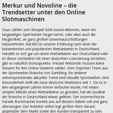
Merkur und Novoline – die
Trendsetter unter den Online
Slotmaschinen
Dazu zählen zum Beispiel Geld zurück Aktionen, wenn ein
langweiliges Spiel keinen Sieger kennt, oder aber auch die
Möglichkeit, an ganz großen Gewinnausschüttungen
teilzunehmen. Bet365 ist unserer Erfahrung nach einer der
bekanntesten und populärsten Wettanbieter in Deutschland.
Handelt es sich gar um einen Wettanbieter aus Deutschland oder
ist dieser zumindest mit einer deutschen Lizenzierung versehen,
gibt es natürlich Bonuspunkte. Freizeit Wettende müssen keine
Steuern für ihre Online Gewinne zahlen. Dem Experten Team aus
der Sportwetten Branche von Gambling. Ein anderer
vielversprechender aktueller Trend sind virtuelle Sportwetten. Eine
Besonderheit stellt die neue deutsche Wettlizenz seit 1. Da es in
den vergangenen Jahren immer einfacher wurde, mit relativ
simplen Mitteln einen Wettanbieter zu gründen, hat die Qualität
der Branche in Deutschland etwas gelitten. Der österreichische
Parade Buchmacher konnte uns auf diesem Gebiet voll und ganz
überzeugen. Der Anbieter selbst legt großen Wert darauf,
gegenüber dem Markt sowie den Kunden transparent zu sein.