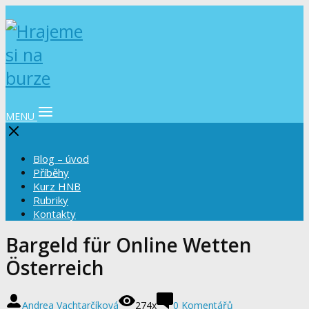
MENU
Blog – úvod
Příběhy
Kurz HNB
Rubriky
Kontakty
Bargeld für Online Wetten
Österreich
Andrea Vachtarčíková
274x
0 Komentářů