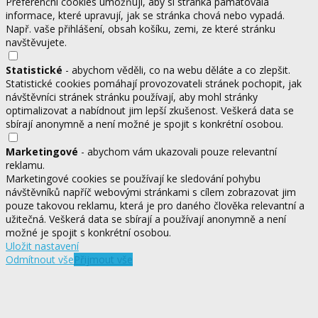
Preferenční cookies umožňují, aby si stránka pamatovala
informace, které upravují, jak se stránka chová nebo vypadá.
Např. vaše přihlášení, obsah košíku, zemi, ze které stránku
navštěvujete.
Statistické
- abychom věděli, co na webu děláte a co zlepšit.
Statistické cookies pomáhají provozovateli stránek pochopit, jak
návštěvníci stránek stránku používají, aby mohl stránky
optimalizovat a nabídnout jim lepší zkušenost. Veškerá data se
sbírají anonymně a není možné je spojit s konkrétní osobou.
Marketingové
- abychom vám ukazovali pouze relevantní
reklamu.
Marketingové cookies se používají ke sledování pohybu
návštěvníků napříč webovými stránkami s cílem zobrazovat jim
pouze takovou reklamu, která je pro daného člověka relevantní a
užitečná. Veškerá data se sbírají a používají anonymně a není
možné je spojit s konkrétní osobou.
Uložit nastavení
Odmítnout vše
Přijmout vše