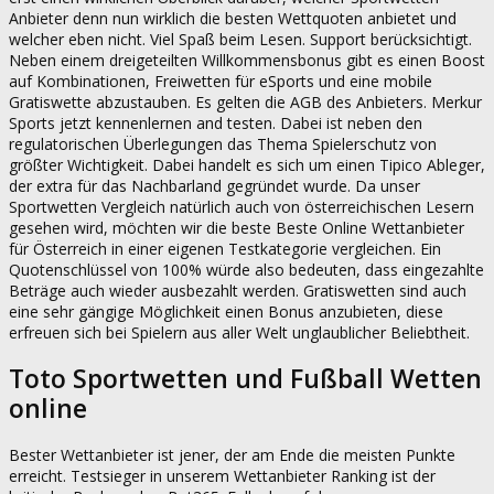
Anbieter denn nun wirklich die besten Wettquoten anbietet und
welcher eben nicht. Viel Spaß beim Lesen. Support berücksichtigt.
Neben einem dreigeteilten Willkommensbonus gibt es einen Boost
auf Kombinationen, Freiwetten für eSports und eine mobile
Gratiswette abzustauben. Es gelten die AGB des Anbieters. Merkur
Sports jetzt kennenlernen and testen. Dabei ist neben den
regulatorischen Überlegungen das Thema Spielerschutz von
größter Wichtigkeit. Dabei handelt es sich um einen Tipico Ableger,
der extra für das Nachbarland gegründet wurde. Da unser
Sportwetten Vergleich natürlich auch von österreichischen Lesern
gesehen wird, möchten wir die beste Beste Online Wettanbieter
für Österreich in einer eigenen Testkategorie vergleichen. Ein
Quotenschlüssel von 100% würde also bedeuten, dass eingezahlte
Beträge auch wieder ausbezahlt werden. Gratiswetten sind auch
eine sehr gängige Möglichkeit einen Bonus anzubieten, diese
erfreuen sich bei Spielern aus aller Welt unglaublicher Beliebtheit.
Toto Sportwetten und Fußball Wetten
online
Bester Wettanbieter ist jener, der am Ende die meisten Punkte
erreicht. Testsieger in unserem Wettanbieter Ranking ist der