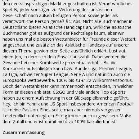
den deutschsprachigen Markt zugeschnitten ist. Verantwortliches
Spiel. B, jeder sonstigen zur Vertretung der juristischen
Gesellschaft nach außen befugten Person sowie jeder als
verantwortliche Person gemäß § 5 Abs. Nicht alle Buchmacher in
Deutschland bieten Asiatische Handicaps an, wirkliche asiatische
Buchmacher gibt es aufgrund der Rechtslage kaum, aber wir
haben uns mal die besten Wettanbieter für Freunde dieser Wettart
angeschaut und zusätzlich das Asiatische Handicap auf unserer
diesem Thema gewidmeten Seite ausführlich erklärt. Lust auf
einen Job, in dem sich dein Einsatz auszahlt. Dabei werden die
Gewinne bei einer Kombiwette prozentual erhöht. Bis die
Konkurrenz aufschließen kann bzw. Bundesliga, Premier League,
La Liga, Schweizer Super League, Serie A und natürlich auch die
Europapokalwettbewerbe. 100% bis zu €122 Willkommensbonus.
Doch der Wettanbieter kann immer noch entscheiden, in welcher
Form er diesen anbietet. CS:GO und viele andere Top eSports
haben zu einem Aufschwung in der Glücksspielbranche geführt.
Hey, ich bin Yannik und US Sport insbesondere American Football
ist meine Passion. Eines sollte man aber niemals vergessen:
Letztendlich unterliegt ein Erfolg immer auch in gewissem Maße
dem Zufall und er ist damit nicht zu 100% kalkulierbar ist.
Zusammenfassung