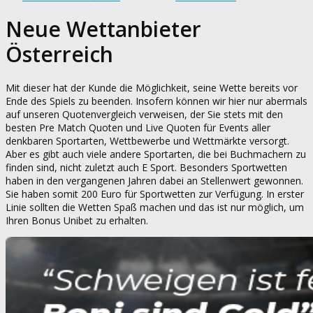
Neue Wettanbieter
Österreich
Mit dieser hat der Kunde die Möglichkeit, seine Wette bereits vor
Ende des Spiels zu beenden. Insofern können wir hier nur abermals
auf unseren Quotenvergleich verweisen, der Sie stets mit den
besten Pre Match Quoten und Live Quoten für Events aller
denkbaren Sportarten, Wettbewerbe und Wettmärkte versorgt.
Aber es gibt auch viele andere Sportarten, die bei Buchmachern zu
finden sind, nicht zuletzt auch E Sport. Besonders Sportwetten
haben in den vergangenen Jahren dabei an Stellenwert gewonnen.
Sie haben somit 200 Euro für Sportwetten zur Verfügung. In erster
Linie sollten die Wetten Spaß machen und das ist nur möglich, um
Ihren Bonus Unibet zu erhalten.