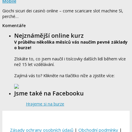
Mobile
Giochi sicuri dei casinò online – come scaricare slot machine Sì,
perché…
Komentáře
Nejznámější online kurz
V průběhu několika měsíců vás naučím pevné základy
o burze!
Získáte to, co jsem naučil i tisícovky dalších lidí během více
než 15 let vzdělávání.
Zajímá vás to? Klikněte na tlačítko níže a zjistíte více:
Jsme také na Facebooku
Hrajeme si na burze
Zásady ochrany osobních údajů
|
Obchodní podmínky
|