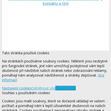
Kontakty a tým
Tato stránka používá cookies
Na stránkách používáme soubory cookies. Některé jsou nezbytné
pro fungování stránek, jiné nám umožňují poskytnout vám lepší
zkušenost při návštěvě našich stránek nebo zobrazování reklamy,
pomáhají nám analyzovat návštěvnost a stránky zlepšovat.
Více
informací
Nastavení cookies
Odmítnout vše
Přijmout vše
Souhlas s používáním cookies
Cookies jsou malé soubory, které se dočasně ukládají ve vašem
počítači a pomáhají nám k lepší uživatelské zkušenosti na našich
stránkách. Cookies používáme k personalizaci obsahu stránek a