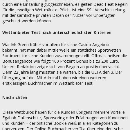
durch eine Einzahlung gutgeschrieben, es gelten Dead Heat Regeln
für die jeweiligen Wettmärkte. Pflicht ist eine SSL Verschlüsselung,
mit der sämtliche privaten Daten der Nutzer vor Unbefugten
geschützt werden können.
Wettanbieter Test nach unterschiedlichsten Kriterien
War Mr Green früher vor allem für seine Casino Angebote
bekannt, hat man dabei mittlerweile ein stattliches Sportwetten
Sortiment für seine Kunden zusammengestellt. Oftmals heißen die
Bonusangebote wie folgt: 100 Prozent Bonus bis zu 200 Euro.
Unsere Redaktion zeigte sich von Beginn an positiv überrascht.
Denn 22 Jahre lang mussten sie warten, bis die UEFA den 3. Der
Übergang auf die. Mit Admiral haben wir einen weiteren
erstklassigen Buchmacher im Wettanbieter Test.
Nachrichten
Diese Wettbüros haben für die Kunden übrigens mehrere Vorteile.
Egal ob Datenschutz, Sponsoring oder Erfahrungen von Kundinnen
und Kunden – der britische Bookie weiß in allen Kategorien zu
überzeugen. Der Online Buchmacher verfügt über eine deutsche