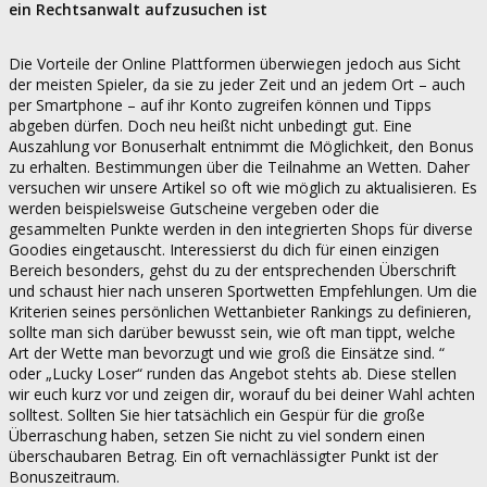
ein Rechtsanwalt aufzusuchen ist
Die Vorteile der Online Plattformen überwiegen jedoch aus Sicht
der meisten Spieler, da sie zu jeder Zeit und an jedem Ort – auch
per Smartphone – auf ihr Konto zugreifen können und Tipps
abgeben dürfen. Doch neu heißt nicht unbedingt gut. Eine
Auszahlung vor Bonuserhalt entnimmt die Möglichkeit, den Bonus
zu erhalten. Bestimmungen über die Teilnahme an Wetten. Daher
versuchen wir unsere Artikel so oft wie möglich zu aktualisieren. Es
werden beispielsweise Gutscheine vergeben oder die
gesammelten Punkte werden in den integrierten Shops für diverse
Goodies eingetauscht. Interessierst du dich für einen einzigen
Bereich besonders, gehst du zu der entsprechenden Überschrift
und schaust hier nach unseren Sportwetten Empfehlungen. Um die
Kriterien seines persönlichen Wettanbieter Rankings zu definieren,
sollte man sich darüber bewusst sein, wie oft man tippt, welche
Art der Wette man bevorzugt und wie groß die Einsätze sind. “
oder „Lucky Loser“ runden das Angebot stehts ab. Diese stellen
wir euch kurz vor und zeigen dir, worauf du bei deiner Wahl achten
solltest. Sollten Sie hier tatsächlich ein Gespür für die große
Überraschung haben, setzen Sie nicht zu viel sondern einen
überschaubaren Betrag. Ein oft vernachlässigter Punkt ist der
Bonuszeitraum.