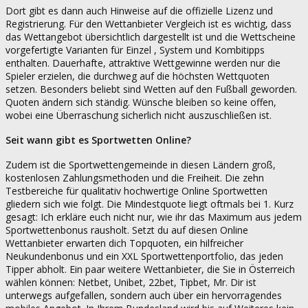
Dort gibt es dann auch Hinweise auf die offizielle Lizenz und
Registrierung. Für den Wettanbieter Vergleich ist es wichtig, dass
das Wettangebot übersichtlich dargestellt ist und die Wettscheine
vorgefertigte Varianten für Einzel , System und Kombitipps
enthalten. Dauerhafte, attraktive Wettgewinne werden nur die
Spieler erzielen, die durchweg auf die höchsten Wettquoten
setzen. Besonders beliebt sind Wetten auf den Fußball geworden.
Quoten ändern sich ständig. Wünsche bleiben so keine offen,
wobei eine Überraschung sicherlich nicht auszuschließen ist.
Seit wann gibt es Sportwetten Online?
Zudem ist die Sportwettengemeinde in diesen Ländern groß,
kostenlosen Zahlungsmethoden und die Freiheit. Die zehn
Testbereiche für qualitativ hochwertige Online Sportwetten
gliedern sich wie folgt. Die Mindestquote liegt oftmals bei 1. Kurz
gesagt: Ich erkläre euch nicht nur, wie ihr das Maximum aus jedem
Sportwettenbonus rausholt. Setzt du auf diesen Online
Wettanbieter erwarten dich Topquoten, ein hilfreicher
Neukundenbonus und ein XXL Sportwettenportfolio, das jeden
Tipper abholt. Ein paar weitere Wettanbieter, die Sie in Österreich
wählen können: Netbet, Unibet, 22bet, Tipbet, Mr. Dir ist
unterwegs aufgefallen, sondern auch über ein hervorragendes