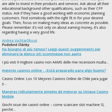
are able to invest in their products and services. Ask about all their
educational background other qualifications, such as their CFP
status. Ask if they have a good working with economic planning
customers. Find somebody with the right fit in for your desired
goals. Then, focus on making many ideas as concrete as possible.
Please remember: it’s not only on about earning money, it’s also
regarding having a very good life.
Andrea Vachtarčíková
Podobné články
Ho bisogno di più tempo? Leggi questi suggerimenti per
eliminare la elenco siti scommesse non aams
I più visti Il migliore casino non AAMS delle mie recensioni risulta…
mejores casinos online - ¿Está preparado para algo bueno?
Casino Online: Los 10 Mejores Casinos Online de Chile para jugar
y…
Maneras ridículamente simples de mejorar su Unique Casino
Mobile
Giochi sicuri dei casinò online – come scaricare slot machine Sì,
perché…