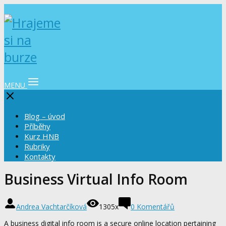
MENU
Blog – úvod
Příběhy
Kurz HNB
Rubriky
Kontakty
Business Virtual Info Room
Andrea Vachtarčíková
1305x
0 Komentářů
A business digital info room is a secure online location pertaining