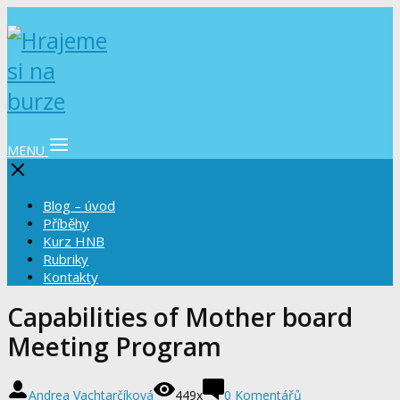
MENU
Blog – úvod
Příběhy
Kurz HNB
Rubriky
Kontakty
Capabilities of Mother board
Meeting Program
Andrea Vachtarčíková
449x
0 Komentářů