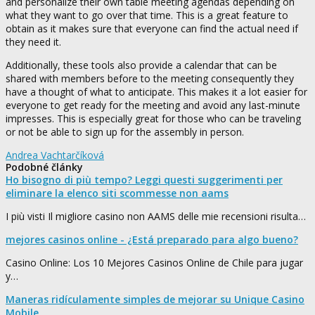
and personalize their own table meeting agendas depending on
what they want to go over that time. This is a great feature to
obtain as it makes sure that everyone can find the actual need if
they need it.
Additionally, these tools also provide a calendar that can be
shared with members before to the meeting consequently they
have a thought of what to anticipate. This makes it a lot easier for
everyone to get ready for the meeting and avoid any last-minute
impresses. This is especially great for those who can be traveling
or not be able to sign up for the assembly in person.
Andrea Vachtarčíková
Podobné články
Ho bisogno di più tempo? Leggi questi suggerimenti per
eliminare la elenco siti scommesse non aams
I più visti Il migliore casino non AAMS delle mie recensioni risulta…
mejores casinos online - ¿Está preparado para algo bueno?
Casino Online: Los 10 Mejores Casinos Online de Chile para jugar
y…
Maneras ridículamente simples de mejorar su Unique Casino
Mobile