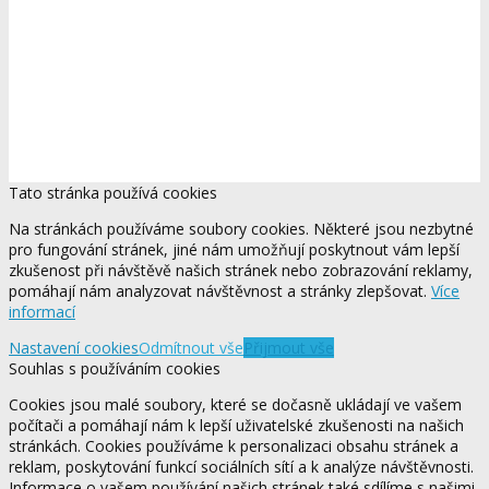
Tato stránka používá cookies
Na stránkách používáme soubory cookies. Některé jsou nezbytné
pro fungování stránek, jiné nám umožňují poskytnout vám lepší
zkušenost při návštěvě našich stránek nebo zobrazování reklamy,
pomáhají nám analyzovat návštěvnost a stránky zlepšovat.
Více
informací
Nastavení cookies
Odmítnout vše
Přijmout vše
Souhlas s používáním cookies
Cookies jsou malé soubory, které se dočasně ukládají ve vašem
počítači a pomáhají nám k lepší uživatelské zkušenosti na našich
stránkách. Cookies používáme k personalizaci obsahu stránek a
reklam, poskytování funkcí sociálních sítí a k analýze návštěvnosti.
Informace o vašem používání našich stránek také sdílíme s našimi