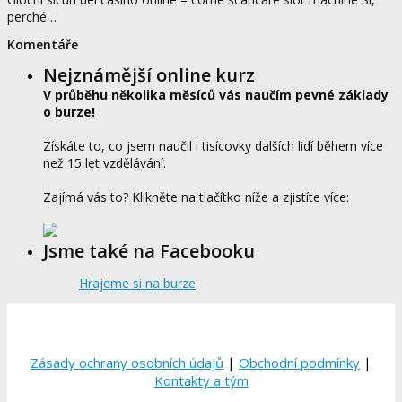
perché…
Komentáře
Nejznámější online kurz
V průběhu několika měsíců vás naučím pevné základy
o burze!
Získáte to, co jsem naučil i tisícovky dalších lidí během více
než 15 let vzdělávání.
Zajímá vás to? Klikněte na tlačítko níže a zjistíte více:
Jsme také na Facebooku
Hrajeme si na burze
Zásady ochrany osobních údajů
|
Obchodní podmínky
|
Kontakty a tým