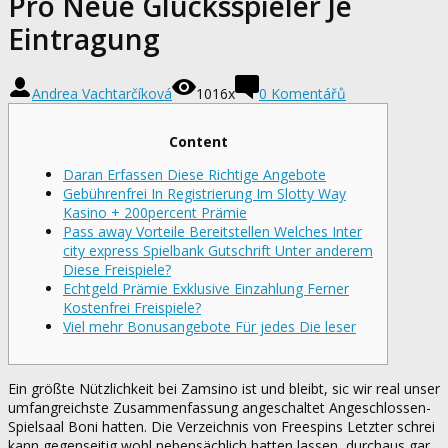
Pro Neue Glücksspieler Je
Eintragung
Andrea Vachtarčíková
1016x
0 Komentářů
Content
Daran Erfassen Diese Richtige Angebote
Gebührenfrei In Registrierung Im Slotty Way
Kasino + 200percent Prämie
Pass away Vorteile Bereitstellen Welches Inter
city express Spielbank Gutschrift Unter anderem
Diese Freispiele?
Echtgeld Prämie Exklusive Einzahlung Ferner
Kostenfrei Freispiele?
Viel mehr Bonusangebote Für jedes Die leser
Ein größte Nützlichkeit bei Zamsino ist und bleibt, sic wir real unser
umfangreichste Zusammenfassung angeschaltet Angeschlossen-
Spielsaal Boni hatten. Die Verzeichnis von Freespins Letzter schrei
kann gegenseitig wohl nebensächlich hatten lassen, durchaus gar