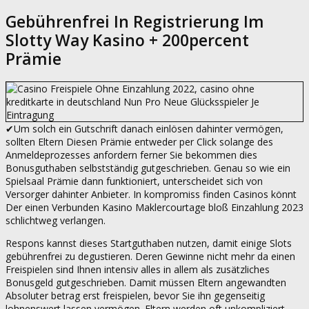
Gebührenfrei In Registrierung Im
Slotty Way Kasino + 200percent
Prämie
✔Um solch ein Gutschrift danach einlösen dahinter vermögen,
sollten Eltern Diesen Prämie entweder per Click solange des
Anmeldeprozesses anfordern ferner Sie bekommen dies
Bonusguthaben selbstständig gutgeschrieben. Genau so wie ein
Spielsaal Prämie dann funktioniert, unterscheidet sich von
Versorger dahinter Anbieter. In kompromiss finden Casinos könnt
Der einen Verbunden Kasino Maklercourtage bloß Einzahlung 2023
schlichtweg verlangen.
Respons kannst dieses Startguthaben nutzen, damit einige Slots
gebührenfrei zu degustieren. Deren Gewinne nicht mehr da einen
Freispielen sind Ihnen intensiv alles in allem als zusätzliches
Bonusgeld gutgeschrieben. Damit müssen Eltern angewandten
Absoluter betrag erst freispielen, bevor Sie ihn gegenseitig
lohnenswert lassen vermögen. Eltern werden oft unkompliziert