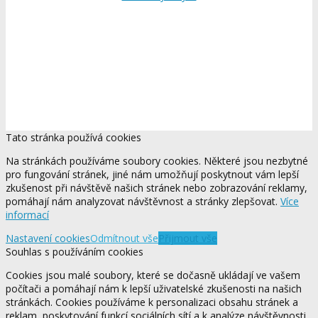
Tato stránka používá cookies
Na stránkách používáme soubory cookies. Některé jsou nezbytné
pro fungování stránek, jiné nám umožňují poskytnout vám lepší
zkušenost při návštěvě našich stránek nebo zobrazování reklamy,
pomáhají nám analyzovat návštěvnost a stránky zlepšovat.
Více
informací
Nastavení cookies
Odmítnout vše
Přijmout vše
Souhlas s používáním cookies
Cookies jsou malé soubory, které se dočasně ukládají ve vašem
počítači a pomáhají nám k lepší uživatelské zkušenosti na našich
stránkách. Cookies používáme k personalizaci obsahu stránek a
reklam, poskytování funkcí sociálních sítí a k analýze návštěvnosti.