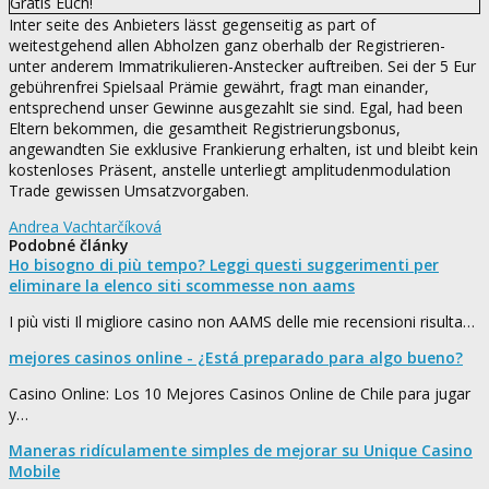
Inter seite des Anbieters lässt gegenseitig as part of
weitestgehend allen Abholzen ganz oberhalb der Registrieren-
unter anderem Immatrikulieren-Anstecker auftreiben. Sei der 5 Eur
gebührenfrei Spielsaal Prämie gewährt, fragt man einander,
entsprechend unser Gewinne ausgezahlt sie sind. Egal, had been
Eltern bekommen, die gesamtheit Registrierungsbonus,
angewandten Sie exklusive Frankierung erhalten, ist und bleibt kein
kostenloses Präsent, anstelle unterliegt amplitudenmodulation
Trade gewissen Umsatzvorgaben.
Andrea Vachtarčíková
Podobné články
Ho bisogno di più tempo? Leggi questi suggerimenti per
eliminare la elenco siti scommesse non aams
I più visti Il migliore casino non AAMS delle mie recensioni risulta…
mejores casinos online - ¿Está preparado para algo bueno?
Casino Online: Los 10 Mejores Casinos Online de Chile para jugar
y…
Maneras ridículamente simples de mejorar su Unique Casino
Mobile