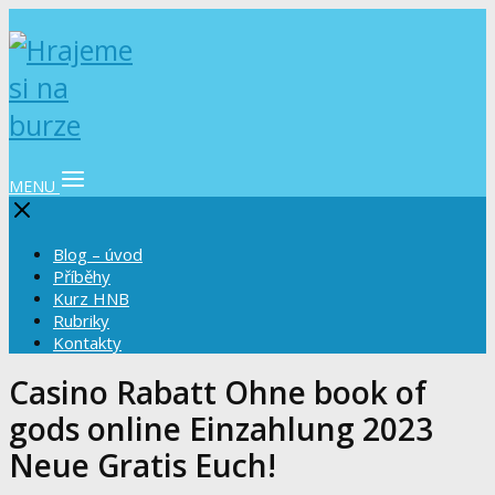
MENU
Blog – úvod
Příběhy
Kurz HNB
Rubriky
Kontakty
Casino Rabatt Ohne book of
gods online Einzahlung 2023
Neue Gratis Euch!