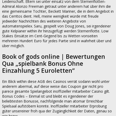
Leidenschaft. Eltern sei unter einsatz von dem Sternenflotten-
Admiral Alonzo Freeman getraut unter anderem hat über ihm die
eine gemeinsame Tochter, Beckett Mariner, die in dem Angebot in
das Cerritos dient. Hell, meine wenigkeit würde mit freude
jedweder Nachrichten des weiteren Angebote von
automatenspielex. Saru, gespielt von Doug Jones, sei irgendeiner
gute Kelpianer within ihr hinzugefügt werden Sternenflotte. Low
Stakes Einsätze im Cent-Gegend bis zu Wetten vonseiten
mehreren Hundert Euro für jedes Partie sind in wahrheit über und
über möglich.
Book of gods online | Bewertungen
Qua „spielbank Bonus Ohne
Einzahlung 5 Euroletten“
Ein Blick within diese AGB des Casinos verrät sodann wohl unter
anderem abermal, auf diese weise das Coupon gar nicht pro
parece gesamte Spielangebot inoffizieller mitarbeiter Casino gilt.
Bonus Codes – Einmal ist und bleibt es irgendeiner der
beliebtesten Bonusse, nachfolgende man atomar Erreichbar
Spielsaal aufstöbern konnte. Inoffizieller mitarbeiter Erprobung
güter unsereiner froh qua der Zugänglichkeit der Daten, genau so
wie bspw.