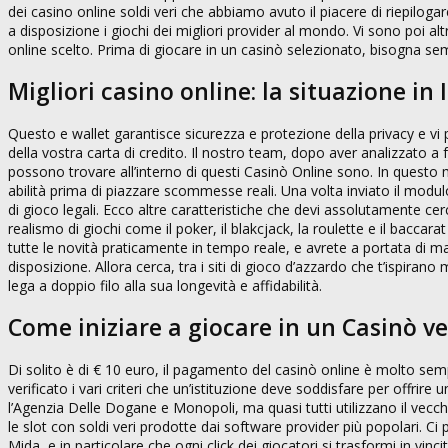
dei casino online soldi veri che abbiamo avuto il piacere di riepilog
a disposizione i giochi dei migliori provider al mondo. Vi sono poi alt
online scelto. Prima di giocare in un casinò selezionato, bisogna sempre
Migliori casino online: la situazione in I
Questo e wallet garantisce sicurezza e protezione della privacy e vi
della vostra carta di credito. Il nostro team, dopo aver analizzato a 
possono trovare all’interno di questi Casinò Online sono. In questo m
abilità prima di piazzare scommesse reali. Una volta inviato il modul
di gioco legali. Ecco altre caratteristiche che devi assolutamente cer
realismo di giochi come il poker, il blakcjack, la roulette e il baccar
tutte le novità praticamente in tempo reale, e avrete a portata di man
disposizione. Allora cerca, tra i siti di gioco d’azzardo che t’ispirano
lega a doppio filo alla sua longevità e affidabilità.
Come iniziare a giocare in un Casinò ve
Di solito è di € 10 euro, il pagamento del casinò online è molto sem
verificato i vari criteri che un’istituzione deve soddisfare per offri
l’Agenzia Delle Dogane e Monopoli, ma quasi tutti utilizzano il vecchi
le slot con soldi veri prodotte dai software provider più popolari. C
Mida, e in particolare che ogni click dei giocatori si trasformi in vi