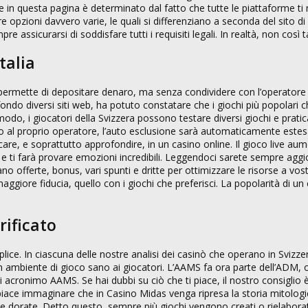
are in questa pagina è determinato dal fatto che tutte le piattaforme t
re opzioni davvero varie, le quali si differenziano a seconda del sito di
 assicurarsi di soddisfare tutti i requisiti legali. In realtà, non così t
talia
 permette di depositare denaro, ma senza condividere con l’operatore i
fondo diversi siti web, ha potuto constatare che i giochi più popolari c
odo, i giocatori della Svizzera possono testare diversi giochi e pratic
o al proprio operatore, l’auto esclusione sarà automaticamente estesa a
care, e soprattutto approfondire, in un casino online. Il gioco live aum
at e ti farà provare emozioni incredibili. Leggendoci sarete sempre aggi
o offerte, bonus, vari spunti e dritte per ottimizzare le risorse a vos
 maggiore fiducia, quello con i giochi che preferisci. La popolarità di un 
rificato
plice. In ciascuna delle nostre analisi dei casinò che operano in Svizz
re un ambiente di gioco sano ai giocatori. L’AAMS fa ora parte dell’ADM,
 acronimo AAMS. Se hai dubbi su ciò che ti piace, il nostro consiglio è
i piace immaginare che in Casino Midas venga ripresa la storia mitologi
ncite dorate. Detto questo, sempre più giochi vengono creati o rielaborat