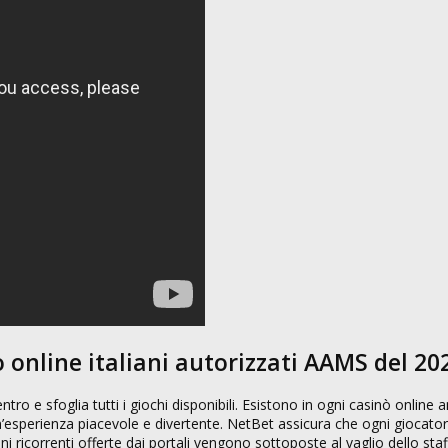
o online italiani autorizzati AAMS del 20
entro e sfoglia tutti i giochi disponibili. Esistono in ogni casinò online 
n’esperienza piacevole e divertente. NetBet assicura che ogni giocator
 ricorrenti offerte dai portali vengono sottoposte al vaglio dello staf