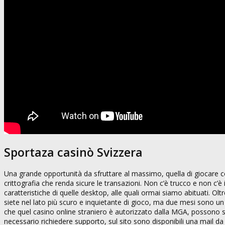
Sportaza casinò Svizzera
Una grande opportunità da sfruttare al massimo, quella di giocare con
crittografia che renda sicure le transazioni. Non c’è trucco e non c’
caratteristiche di quelle desktop, alle quali ormai siamo abituati. Oltr
siete nel lato più scuro e inquietante di gioco, ma due mesi sono u
che quel casino online straniero è autorizzato dalla MGA, possono st
necessario richiedere supporto, sul sito sono disponibili una mail da